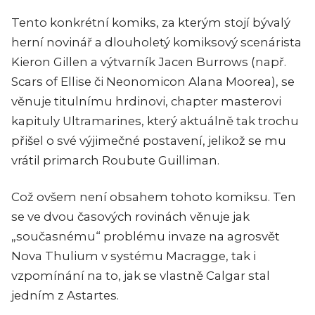
Tento konkrétní komiks, za kterým stojí bývalý
herní novinář a dlouholetý komiksový scenárista
Kieron Gillen a výtvarník Jacen Burrows (např.
Scars of Ellise či Neonomicon Alana Moorea), se
věnuje titulnímu hrdinovi, chapter masterovi
kapituly Ultramarines, který aktuálně tak trochu
přišel o své výjimečné postavení, jelikož se mu
vrátil primarch Roubute Guilliman.
Což ovšem není obsahem tohoto komiksu. Ten
se ve dvou časových rovinách věnuje jak
„současnému“ problému invaze na agrosvět
Nova Thulium v systému Macragge, tak i
vzpomínání na to, jak se vlastně Calgar stal
jedním z Astartes.