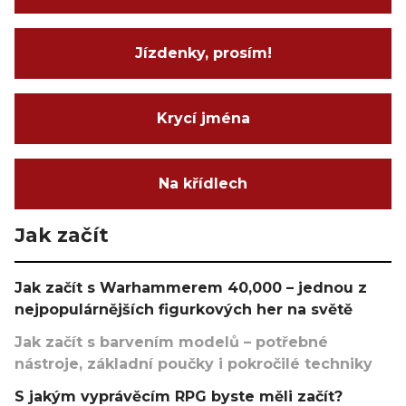
Jízdenky, prosím!
Krycí jména
Na křídlech
Jak začít
Jak začít s Warhammerem 40,000 – jednou z
nejpopulárnějších figurkových her na světě
Jak začít s barvením modelů – potřebné
nástroje, základní poučky i pokročilé techniky
S jakým vyprávěcím RPG byste měli začít?