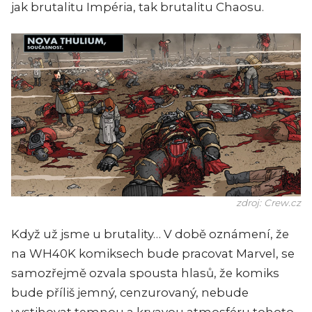
jak brutalitu Impéria, tak brutalitu Chaosu.
zdroj: Crew.cz
Když už jsme u brutality… V době oznámení, že
na WH40K komiksech bude pracovat Marvel, se
samozřejmě ozvala spousta hlasů, že komiks
bude příliš jemný, cenzurovaný, nebude
vystihovat temnou a krvavou atmosféru tohoto