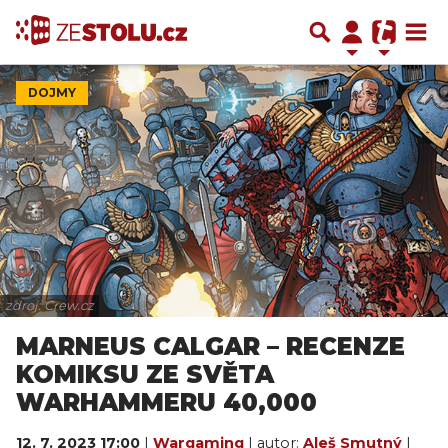
DOJMY
zdroj: Crew.cz
MARNEUS CALGAR – RECENZE
KOMIKSU ZE SVĚTA
WARHAMMERU 40,000
12. 7. 2023 17:00
|
Wargaming
| autor:
Aleš Smutný
|