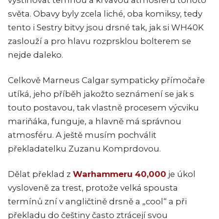
světa. Obavy byly zcela liché, oba komiksy, tedy
tento i Sestry bitvy jsou drsné tak, jak si WH40K
zaslouží a pro hlavu rozprsklou bolterem se
nejde daleko.
Celkově Marneus Calgar sympaticky přímočaře
utíká, jeho příběh jakožto seznámení se jak s
touto postavou, tak vlastně procesem výcviku
mariňáka, funguje, a hlavně má správnou
atmosféru. A ještě musím pochválit
překladatelku Zuzanu Komprdovou.
Dělat překlad z
Warhammeru 40,000
je úkol
vysloveně za trest, protože velká spousta
termínů zní v angličtině drsně a „cool“ a při
překladu do češtiny často ztrácejí svou