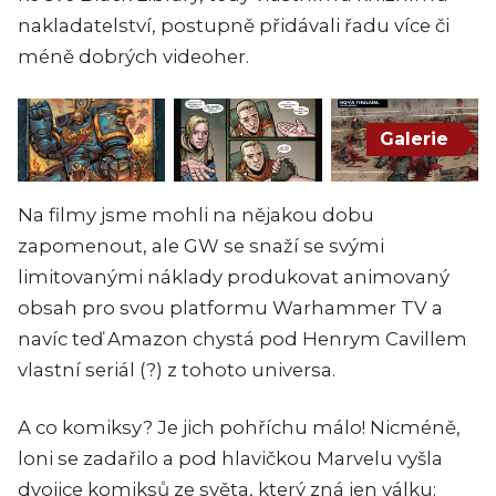
nakladatelství, postupně přidávali řadu více či
méně dobrých videoher.
Galerie
Na filmy jsme mohli na nějakou dobu
zapomenout, ale GW se snaží se svými
limitovanými náklady produkovat animovaný
obsah pro svou platformu Warhammer TV a
navíc teď Amazon chystá pod Henrym Cavillem
vlastní seriál (?) z tohoto universa.
A co komiksy? Je jich pohříchu málo! Nicméně,
loni se zadařilo a pod hlavičkou Marvelu vyšla
dvojice komiksů ze světa, který zná jen válku: