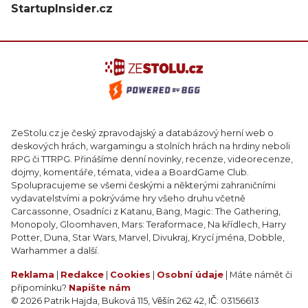
StartupInsider.cz
ZeStolu.cz je český zpravodajský a databázový herní web o
deskových hrách, wargamingu a stolních hrách na hrdiny neboli
RPG či TTRPG. Přinášíme denní novinky, recenze, videorecenze,
dojmy, komentáře, témata, videa a BoardGame Club.
Spolupracujeme se všemi českými a některými zahraničními
vydavatelstvími a pokrýváme hry všeho druhu včetně
Carcassonne, Osadníci z Katanu, Bang, Magic: The Gathering,
Monopoly, Gloomhaven, Mars: Teraformace, Na křídlech, Harry
Potter, Duna, Star Wars, Marvel, Divukraj, Krycí jména, Dobble,
Warhammer a další.
Reklama
|
Redakce
|
Cookies
|
Osobní údaje
| Máte námět či
připomínku?
Napište nám
© 2026 Patrik Hajda, Buková 115, Věšín 262 42, IČ: 03156613