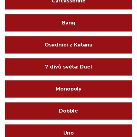
Carcassonne
Bang
Osadníci z Katanu
7 divů světa: Duel
Monopoly
Dobble
Uno