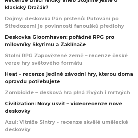
Recenze Dračí Hlídky aneb Stojíme ještě o
klasický Dračák?
Dojmy: deskovka Pán prstenů: Putování po
Středozemi je povinností fanoušků předlohy
Deskovka Gloomhaven: pořádné RPG pro
milovníky Skyrimu a Zaklínače
Stolní RPG Zapovězené země – recenze české
verze hry světového formátu
Heat – recenze jediné závodní hry, kterou doma
opravdu potřebujete
Zombicide – desková hra plná živých i mrtvých
Civilization: Nový úsvit – videorecenze nové
deskovky
Azul: Vitráže Sintry - recenze skvělé umělecké
deskovky