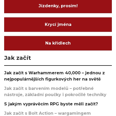
Jízdenky, prosím!
Krycí jména
Na křídlech
Jak začít
Jak začít s Warhammerem 40,000 – jednou z
nejpopulárnějších figurkových her na světě
Jak začít s barvením modelů – potřebné
nástroje, základní poučky i pokročilé techniky
S jakým vyprávěcím RPG byste měli začít?
Jak začít s Bolt Action – wargamingem