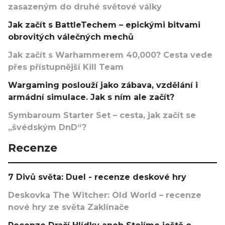
zasazeným do druhé světové války
Jak začít s BattleTechem – epickými bitvami
obrovitých válečných mechů
Jak začít s Warhammerem 40,000? Cesta vede
přes přístupnější Kill Team
Wargaming poslouží jako zábava, vzdělání i
armádní simulace. Jak s ním ale začít?
Symbaroum Starter Set – cesta, jak začít se
„švédským DnD“?
Recenze
7 Divů světa: Duel - recenze deskové hry
Deskovka The Witcher: Old World – recenze
nové hry ze světa Zaklínače