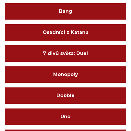
Bang
Osadníci z Katanu
7 divů světa: Duel
Monopoly
Dobble
Uno