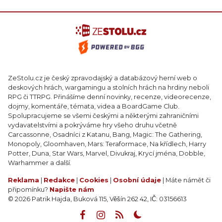
ZeStolu.cz je český zpravodajský a databázový herní web o
deskových hrách, wargamingu a stolních hrách na hrdiny neboli
RPG či TTRPG. Přinášíme denní novinky, recenze, videorecenze,
dojmy, komentáře, témata, videa a BoardGame Club.
Spolupracujeme se všemi českými a některými zahraničními
vydavatelstvími a pokrýváme hry všeho druhu včetně
Carcassonne, Osadníci z Katanu, Bang, Magic: The Gathering,
Monopoly, Gloomhaven, Mars: Teraformace, Na křídlech, Harry
Potter, Duna, Star Wars, Marvel, Divukraj, Krycí jména, Dobble,
Warhammer a další.
Reklama
|
Redakce
|
Cookies
|
Osobní údaje
| Máte námět či
připomínku?
Napište nám
© 2026 Patrik Hajda, Buková 115, Věšín 262 42, IČ: 03156613