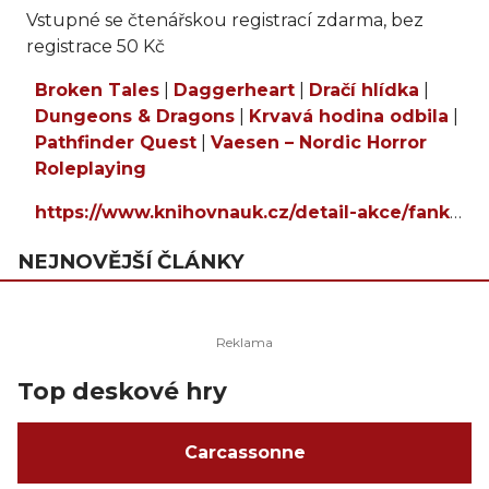
Vstupné se čtenářskou registrací zdarma, bez
registrace 50 Kč
Broken Tales
|
Daggerheart
|
Dračí hlídka
|
Dungeons & Dragons
|
Krvavá hodina odbila
|
Pathfinder Quest
|
Vaesen – Nordic Horror
Roleplaying
https://www.knihovnauk.cz/detail-akce/fankom-24-hodin-fantasy-a-komiksu-2/
NEJNOVĚJŠÍ ČLÁNKY
Top deskové hry
Carcassonne