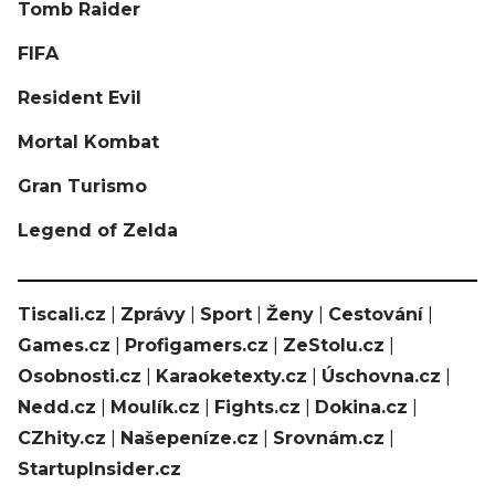
Tomb Raider
FIFA
Resident Evil
Mortal Kombat
Gran Turismo
Legend of Zelda
Tiscali.cz
|
Zprávy
|
Sport
|
Ženy
|
Cestování
|
Games.cz
|
Profigamers.cz
|
ZeStolu.cz
|
Osobnosti.cz
|
Karaoketexty.cz
|
Úschovna.cz
|
Nedd.cz
|
Moulík.cz
|
Fights.cz
|
Dokina.cz
|
CZhity.cz
|
Našepeníze.cz
|
Srovnám.cz
|
StartupInsider.cz