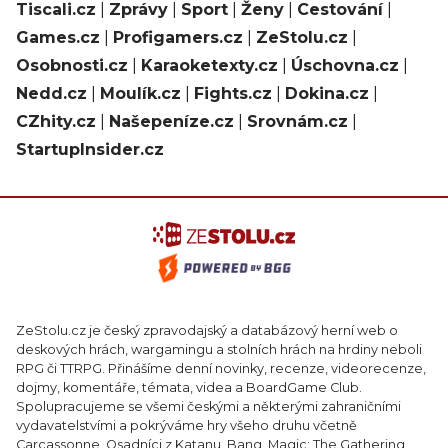
Tiscali.cz
|
Zprávy
|
Sport
|
Ženy
|
Cestování
|
Games.cz
|
Profigamers.cz
|
ZeStolu.cz
|
Osobnosti.cz
|
Karaoketexty.cz
|
Úschovna.cz
|
Nedd.cz
|
Moulík.cz
|
Fights.cz
|
Dokina.cz
|
CZhity.cz
|
Našepeníze.cz
|
Srovnám.cz
|
StartupInsider.cz
ZeStolu.cz je český zpravodajský a databázový herní web o
deskových hrách, wargamingu a stolních hrách na hrdiny neboli
RPG či TTRPG. Přinášíme denní novinky, recenze, videorecenze,
dojmy, komentáře, témata, videa a BoardGame Club.
Spolupracujeme se všemi českými a některými zahraničními
vydavatelstvími a pokrýváme hry všeho druhu včetně
Carcassonne, Osadníci z Katanu, Bang, Magic: The Gathering,