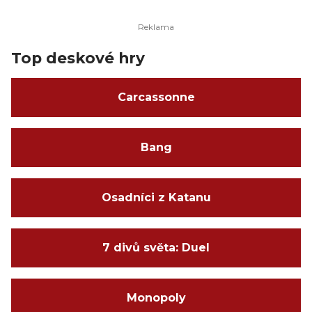
Top deskové hry
Carcassonne
Bang
Osadníci z Katanu
7 divů světa: Duel
Monopoly