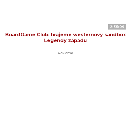
2:35:09
BoardGame Club: hrajeme westernový sandbox
Legendy západu