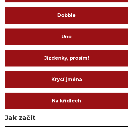
Dobble
Uno
Jízdenky, prosím!
Krycí jména
Na křídlech
Jak začít