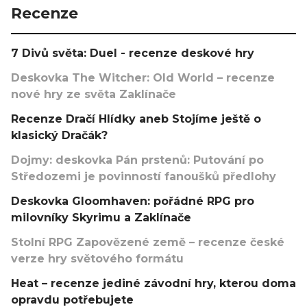
Recenze
7 Divů světa: Duel - recenze deskové hry
Deskovka The Witcher: Old World – recenze
nové hry ze světa Zaklínače
Recenze Dračí Hlídky aneb Stojíme ještě o
klasický Dračák?
Dojmy: deskovka Pán prstenů: Putování po
Středozemi je povinností fanoušků předlohy
Deskovka Gloomhaven: pořádné RPG pro
milovníky Skyrimu a Zaklínače
Stolní RPG Zapovězené země – recenze české
verze hry světového formátu
Heat – recenze jediné závodní hry, kterou doma
opravdu potřebujete