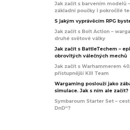
Jak začít s barvením modelů –
základní poučky i pokročilé t
S jakým vyprávěcím RPG byste
Jak začít s Bolt Action – w
druhé světové války
Jak začít s BattleTechem – ep
obrovitých válečných mechů
Jak začít s Warhammerem 40,
přístupnější Kill Team
Wargaming poslouží jako zába
simulace. Jak s ním ale začít?
Symbaroum Starter Set – cesta
DnD“?