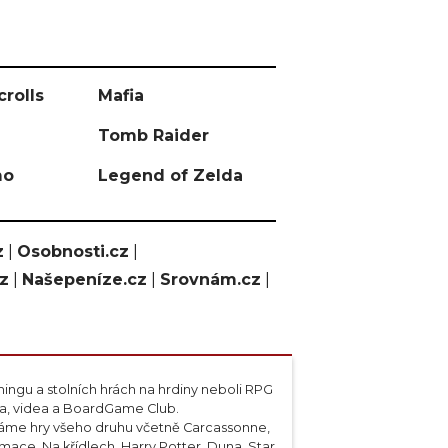
crolls
Mafia
Tomb Raider
mo
Legend of Zelda
z
|
Osobnosti.cz
|
cz
|
Našepeníze.cz
|
Srovnám.cz
|
ngu a stolních hrách na hrdiny neboli RPG
ta, videa a BoardGame Club.
váme hry všeho druhu včetně Carcassonne,
ace, Na křídlech, Harry Potter, Duna, Star