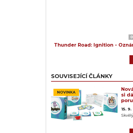
0
Thunder Road: Ignition - Ozn
SOUVISEJÍCÍ ČLÁNKY
Nová
NOVINKA
si d
por
15. 9
Skvělý