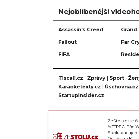
Nejoblíbenější videohe
Assassin's Creed
Grand 
Fallout
Far Cr
FIFA
Reside
Tiscali.cz
|
Zprávy
|
Sport
|
Žen
Karaoketexty.cz
|
Úschovna.cz
StartupInsider.cz
ZeStolu.cz je č
či TTRPG. Přin
Spolupracujeme
Osadníci z Kata