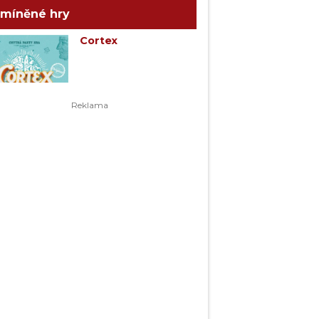
míněné hry
Cortex