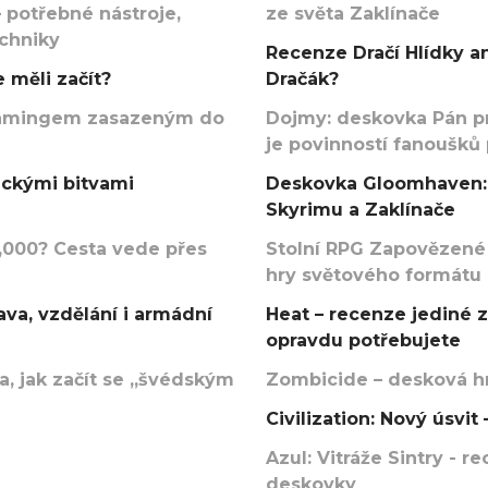
 potřebné nástroje,
ze světa Zaklínače
echniky
Recenze Dračí Hlídky an
 měli začít?
Dračák?
argamingem zasazeným do
Dojmy: deskovka Pán p
je povinností fanoušků
ickými bitvami
Deskovka Gloomhaven: 
Skyrimu a Zaklínače
000? Cesta vede přes
Stolní RPG Zapovězené
hry světového formátu
va, vzdělání i armádní
Heat – recenze jediné 
opravdu potřebujete
, jak začít se „švédským
Zombicide – desková hr
Civilization: Nový úsvi
Azul: Vitráže Sintry - 
deskovky