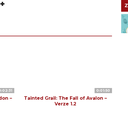
+
Z
0:02:31
0:01:50
don –
Tainted Grail: The Fall of Avalon –
Verze 1.2