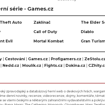
rní série - Games.cz
Theft Auto
Zaklínač
The Elder S
y
Call of Duty
Diablo
nt Evil
Mortal Kombat
Gran Turis
y
|
Cestování
|
Games.cz
|
Profigamers.cz
|
ZeStolu.c
|
Nedd.cz
|
Moulík.cz
|
Fights.cz
|
Dokina.cz
|
CZhity.
eský zpravodajský a databázový herní web o deskových hrách, wargami
ášíme denní novinky, recenze, videorecenze, dojmy, komentáře, téma
 se všemi českými a některými zahraničními vydavatelstvími a pokrý
nu, Bang, Magic: The Gathering, Monopoly, Gloomhaven, Mars: Teraform