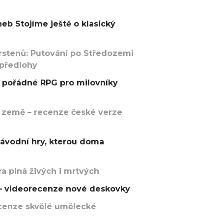
eb Stojíme ještě o klasický
rstenů: Putování po Středozemi
 předlohy
pořádné RPG pro milovníky
 země – recenze české verze
závodní hry, kterou doma
a plná živých i mrtvých
t – videorecenze nové deskovky
recenze skvělé umělecké