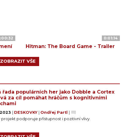
:00:32
0:01:14
ámení
Hitman: The Board Game - Trailer
ZOBRAZIT VŠE
 řada populárních her jako Dobble a Cortex
ává za cíl pomáhat hráčům s kognitivními
uchami
. 2023
|
DESKOVKY
|
Ondřej Partl
|
 projekt podporuje přístupnost i pozitivní vlivy.
ZOBRAZIT VŠE