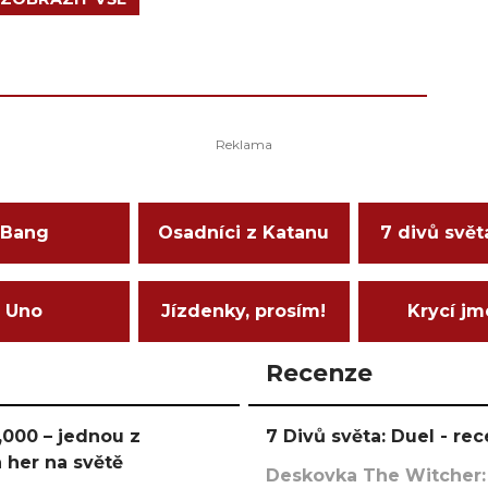
Bang
Osadníci z Katanu
7 divů svět
Uno
Jízdenky, prosím!
Krycí j
Recenze
000 – jednou z
7 Divů světa: Duel - r
 her na světě
Deskovka The Witcher: