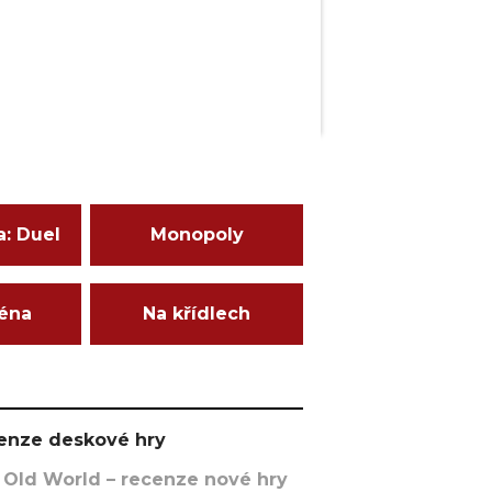
a: Duel
Monopoly
ména
Na křídlech
ecenze deskové hry
 Old World – recenze nové hry