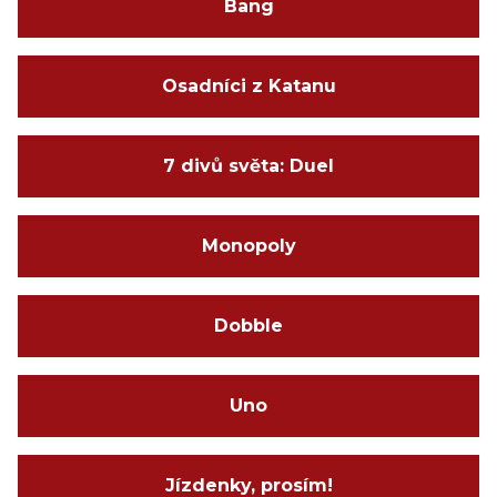
Bang
Osadníci z Katanu
7 divů světa: Duel
Monopoly
Dobble
Uno
Jízdenky, prosím!