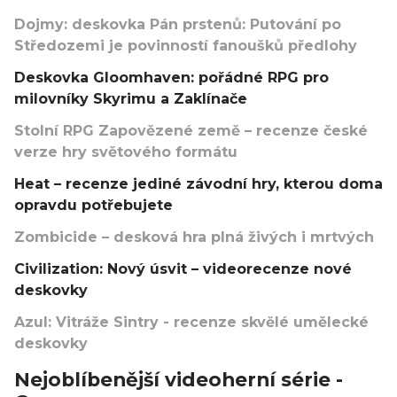
Dojmy: deskovka Pán prstenů: Putování po
Středozemi je povinností fanoušků předlohy
Deskovka Gloomhaven: pořádné RPG pro
milovníky Skyrimu a Zaklínače
Stolní RPG Zapovězené země – recenze české
verze hry světového formátu
Heat – recenze jediné závodní hry, kterou doma
opravdu potřebujete
Zombicide – desková hra plná živých i mrtvých
Civilization: Nový úsvit – videorecenze nové
deskovky
Azul: Vitráže Sintry - recenze skvělé umělecké
deskovky
Nejoblíbenější videoherní série -