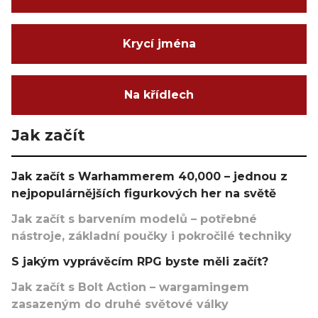
Krycí jména
Na křídlech
Jak začít
Jak začít s Warhammerem 40,000 – jednou z
nejpopulárnějších figurkových her na světě
Jak začít s barvením modelů – potřebné
nástroje, základní poučky i pokročilé techniky
S jakým vyprávěcím RPG byste měli začít?
Jak začít s Bolt Action – wargamingem
zasazeným do druhé světové války