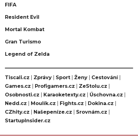
FIFA
Resident Evil
Mortal Kombat
Gran Turismo
Legend of Zelda
Tiscali.cz
|
Zprávy
|
Sport
|
Ženy
|
Cestování
|
Games.cz
|
Profigamers.cz
|
ZeStolu.cz
|
Osobnosti.cz
|
Karaoketexty.cz
|
Úschovna.cz
|
Nedd.cz
|
Moulík.cz
|
Fights.cz
|
Dokina.cz
|
CZhity.cz
|
Našepeníze.cz
|
Srovnám.cz
|
StartupInsider.cz