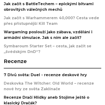
Jak začít s BattleTechem – epickými bitvami
obrovitých válečných mechů
Jak začít s Warhammerem 40,000? Cesta vede
přes přístupnější Kill Team
Wargaming poslouží jako zábava, vzdělání i
armádní simulace. Jak s ním ale začít?
Symbaroum Starter Set – cesta, jak začít se
„švédským DnD“?
Recenze
7 Divů světa: Duel - recenze deskové hry
Deskovka The Witcher: Old World – recenze
nové hry ze světa Zaklínače
Recenze Dračí Hlídky aneb Stojíme ještě o
klasický Dračák?