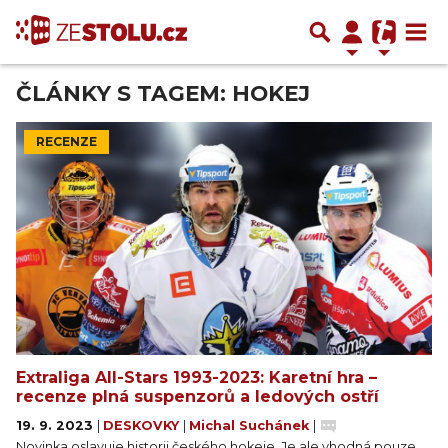
ČLÁNKY S TAGEM: HOKEJ
RECENZE
Extraliga All-Stars 1993-2023: Karetní hra –
recenze plná suspenzorů a ledových ostří
19. 9. 2023
|
DESKOVKY
|
Michal Suchánek
|
Novinka oslavuje historii českého hokeje. Je ale vhodná pouze