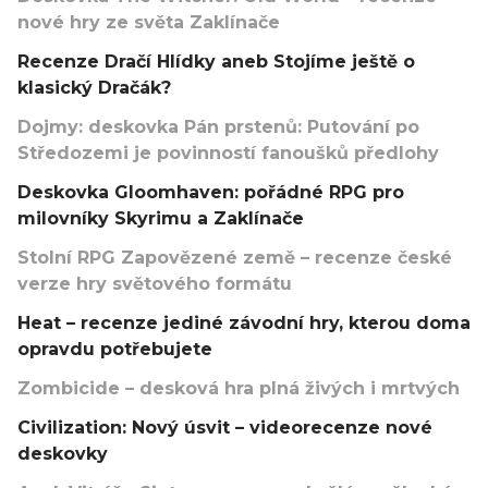
nové hry ze světa Zaklínače
Recenze Dračí Hlídky aneb Stojíme ještě o
klasický Dračák?
Dojmy: deskovka Pán prstenů: Putování po
Středozemi je povinností fanoušků předlohy
Deskovka Gloomhaven: pořádné RPG pro
milovníky Skyrimu a Zaklínače
Stolní RPG Zapovězené země – recenze české
verze hry světového formátu
Heat – recenze jediné závodní hry, kterou doma
opravdu potřebujete
Zombicide – desková hra plná živých i mrtvých
Civilization: Nový úsvit – videorecenze nové
deskovky