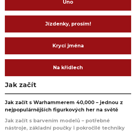
Uno
Jízdenky, prosím!
Krycí jména
Na křídlech
Jak začít
Jak začít s Warhammerem 40,000 – jednou z
nejpopulárnějších figurkových her na světě
Jak začít s barvením modelů – potřebné
nástroje, základní poučky i pokročilé techniky