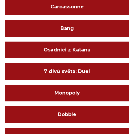
Carcassonne
Bang
Osadníci z Katanu
7 divů světa: Duel
Monopoly
Dobble