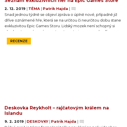
Seznam exkluzivních her na Epic Games Store
2. 12. 2019
|
TÉMA
|
Patrik Hajda
|
Snad jednou týdně se objeví zpráva o úplně nové, případně již
dříve oznámené hře, která se na určitou či neurčitou dobu stane
exkluzivitou Epic Games Storu. Lidský mozek není schopný si
všechna ta oznámení pamatovat, proto jsme se rozhodli
shromáždit všechny takové hry na jednom místě. Počítadlo se
RECENZE
prozatím zastavilo na 101.
Deskovka Reykholt – rajčatovým králem na
Islandu
9. 2. 2019
|
DESKOVKY
|
Patrik Hajda
|