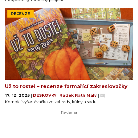
RECENZE
Už to roste! – recenze farmařící zakreslovačky
17. 12. 2025
|
DESKOVKY
|
Radek Rath Malý
|
Kombící vyškrtávačka ze zahrady, kůlny a sadu.