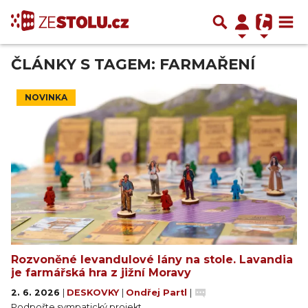
ČLÁNKY S TAGEM: FARMAŘENÍ
NOVINKA
Rozvoněné levandulové lány na stole. Lavandia
je farmářská hra z jižní Moravy
2. 6. 2026
|
DESKOVKY
|
Ondřej Partl
|
Podpořte sympatický projekt.