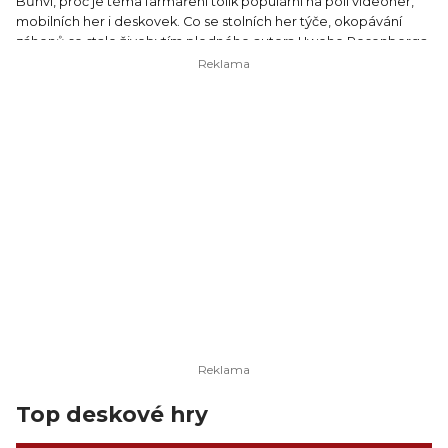
Bůhví, proč je téma farmaření tolik populární na poli videoher,
mobilních her i deskovek. Co se stolních her týče, okopávání
záhonů se stalo živobytím plodného autora Uweho Rosenberga.
Respektive se jeho živobytím stalo designování her, ve kterých si
hráči namáhají záda na poli, klidně i v rolích trpaslíků. Uwe si sice
sem tam odskočí k jinému tématu (například k vyšívání deček),
ale můžete se spolehnout, že se pak vrátí mezi krávy a obilí.
Nebo rajčata a mrkve v podání loňské novinky Reykholt.
Top deskové hry