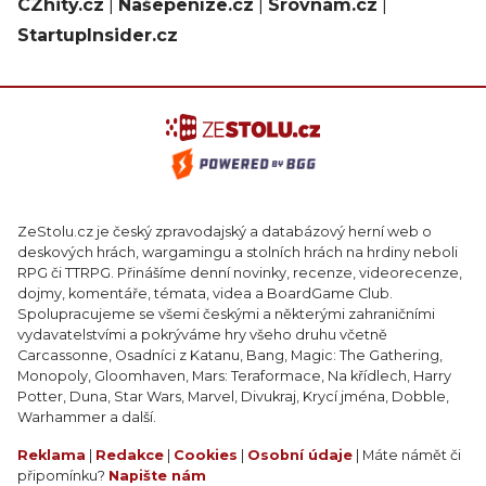
CZhity.cz
|
Našepeníze.cz
|
Srovnám.cz
|
StartupInsider.cz
ZeStolu.cz je český zpravodajský a databázový herní web o
deskových hrách, wargamingu a stolních hrách na hrdiny neboli
RPG či TTRPG. Přinášíme denní novinky, recenze, videorecenze,
dojmy, komentáře, témata, videa a BoardGame Club.
Spolupracujeme se všemi českými a některými zahraničními
vydavatelstvími a pokrýváme hry všeho druhu včetně
Carcassonne, Osadníci z Katanu, Bang, Magic: The Gathering,
Monopoly, Gloomhaven, Mars: Teraformace, Na křídlech, Harry
Potter, Duna, Star Wars, Marvel, Divukraj, Krycí jména, Dobble,
Warhammer a další.
Reklama
|
Redakce
|
Cookies
|
Osobní údaje
| Máte námět či
připomínku?
Napište nám