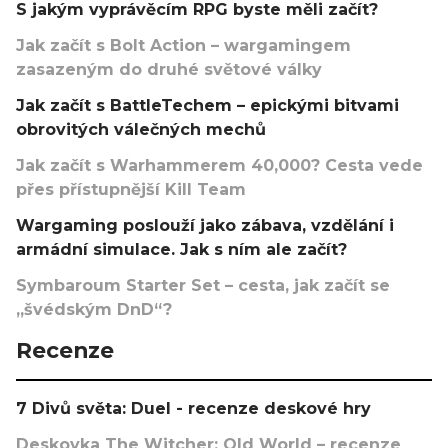
S jakým vyprávěcím RPG byste měli začít?
Jak začít s Bolt Action – wargamingem
zasazeným do druhé světové války
Jak začít s BattleTechem – epickými bitvami
obrovitých válečných mechů
Jak začít s Warhammerem 40,000? Cesta vede
přes přístupnější Kill Team
Wargaming poslouží jako zábava, vzdělání i
armádní simulace. Jak s ním ale začít?
Symbaroum Starter Set – cesta, jak začít se
„švédským DnD“?
Recenze
7 Divů světa: Duel - recenze deskové hry
Deskovka The Witcher: Old World – recenze