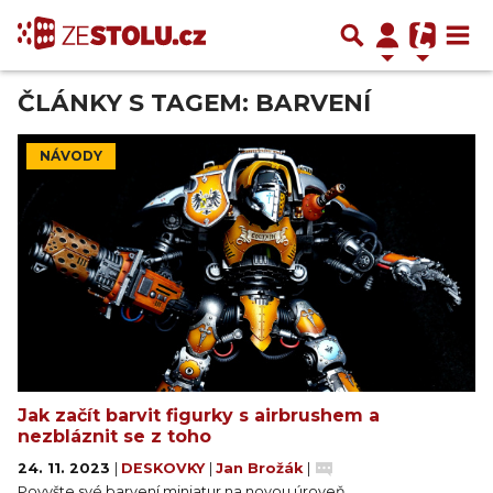
ČLÁNKY S TAGEM: BARVENÍ
NÁVODY
Jak začít barvit figurky s airbrushem a
nezbláznit se z toho
24. 11. 2023
|
DESKOVKY
|
Jan Brožák
|
Povyšte své barvení miniatur na novou úroveň.