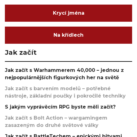
Krycí jména
Na křídlech
Jak začít
Jak začít s Warhammerem 40,000 – jednou z
nejpopulárnějších figurkových her na světě
Jak začít s barvením modelů – potřebné
nástroje, základní poučky i pokročilé techniky
S jakým vyprávěcím RPG byste měli začít?
Jak začít s Bolt Action – wargamingem
zasazeným do druhé světové války
Jak začít s BattleTechem – epickými bitvami