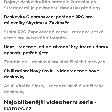
Dojmy: deskovka Pán prstenů: Putování po
Středozemi je povinností fanoušků předlohy
Deskovka Gloomhaven: pořádné RPG pro
milovníky Skyrimu a Zaklínače
Stolní RPG Zapovězené země – recenze české
verze hry světového formátu
Heat – recenze jediné závodní hry, kterou doma
opravdu potřebujete
Zombicide – desková hra plná živých i mrtvých
Civilization: Nový úsvit – videorecenze nové
deskovky
Azul: Vitráže Sintry - recenze skvělé umělecké
deskovky
Nejoblíbenější videoherní série -
Games.cz