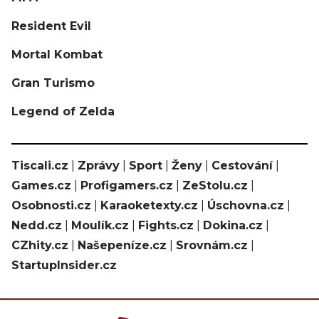
Resident Evil
Mortal Kombat
Gran Turismo
Legend of Zelda
Tiscali.cz
|
Zprávy
|
Sport
|
Ženy
|
Cestování
|
Games.cz
|
Profigamers.cz
|
ZeStolu.cz
|
Osobnosti.cz
|
Karaoketexty.cz
|
Úschovna.cz
|
Nedd.cz
|
Moulík.cz
|
Fights.cz
|
Dokina.cz
|
CZhity.cz
|
Našepeníze.cz
|
Srovnám.cz
|
StartupInsider.cz