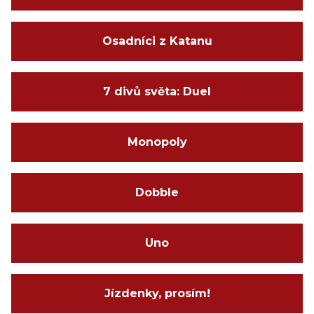
Osadníci z Katanu
7 divů světa: Duel
Monopoly
Dobble
Uno
Jízdenky, prosím!