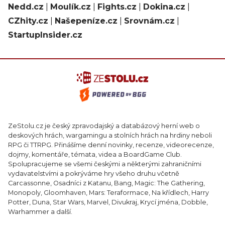
Nedd.cz
|
Moulík.cz
|
Fights.cz
|
Dokina.cz
|
CZhity.cz
|
Našepeníze.cz
|
Srovnám.cz
|
StartupInsider.cz
ZeStolu.cz je český zpravodajský a databázový herní web o
deskových hrách, wargamingu a stolních hrách na hrdiny neboli
RPG či TTRPG. Přinášíme denní novinky, recenze, videorecenze,
dojmy, komentáře, témata, videa a BoardGame Club.
Spolupracujeme se všemi českými a některými zahraničními
vydavatelstvími a pokrýváme hry všeho druhu včetně
Carcassonne, Osadníci z Katanu, Bang, Magic: The Gathering,
Monopoly, Gloomhaven, Mars: Teraformace, Na křídlech, Harry
Potter, Duna, Star Wars, Marvel, Divukraj, Krycí jména, Dobble,
Warhammer a další.