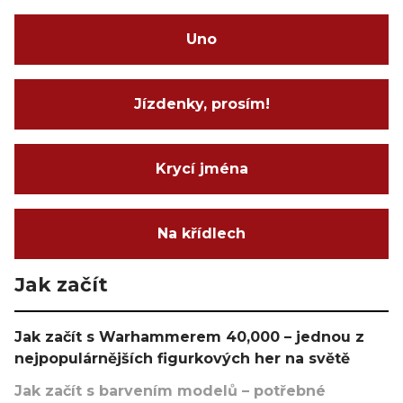
Uno
Jízdenky, prosím!
Krycí jména
Na křídlech
Jak začít
Jak začít s Warhammerem 40,000 – jednou z
nejpopulárnějších figurkových her na světě
Jak začít s barvením modelů – potřebné