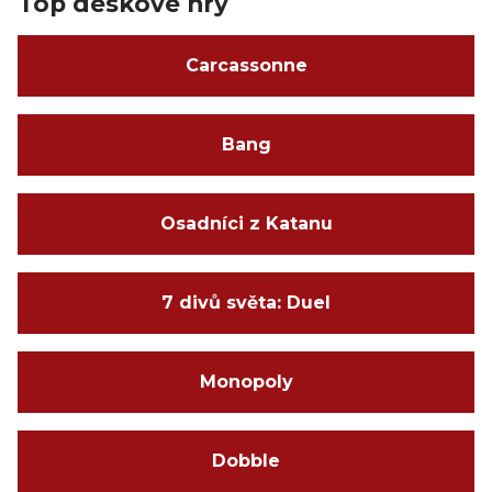
Top deskové hry
Carcassonne
Bang
Osadníci z Katanu
7 divů světa: Duel
Monopoly
Dobble