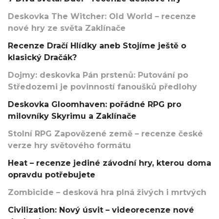
Deskovka The Witcher: Old World – recenze
nové hry ze světa Zaklínače
Recenze Dračí Hlídky aneb Stojíme ještě o
klasický Dračák?
Dojmy: deskovka Pán prstenů: Putování po
Středozemi je povinností fanoušků předlohy
Deskovka Gloomhaven: pořádné RPG pro
milovníky Skyrimu a Zaklínače
Stolní RPG Zapovězené země – recenze české
verze hry světového formátu
Heat – recenze jediné závodní hry, kterou doma
opravdu potřebujete
Zombicide – desková hra plná živých i mrtvých
Civilization: Nový úsvit – videorecenze nové