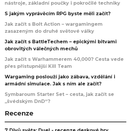
nástroje, základní poučky i pokročilé techniky
S jakým vyprávěcím RPG byste měli začít?
Jak začít s Bolt Action – wargamingem
zasazeným do druhé světové války
Jak začít s BattleTechem – epickými bitvami
obrovitých válečných mechů
Jak začít s Warhammerem 40,000? Cesta vede
přes přístupnější Kill Team
Wargaming poslouží jako zábava, vzdělání i
armádní simulace. Jak s ním ale začít?
Symbaroum Starter Set – cesta, jak začít se
„švédským DnD“?
Recenze
7 Divů světa: Duel - recenze deskové hry