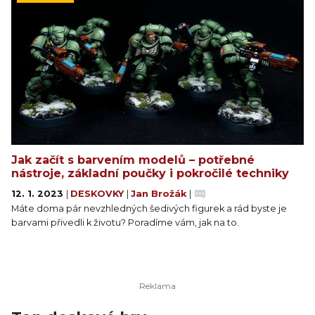
Jak začít s barvením modelů – potřebné
nástroje, základní poučky i pokročilé techniky
12. 1. 2023
|
DESKOVKY
|
Jan Brožák
|
Máte doma pár nevzhledných šedivých figurek a rád byste je
barvami přivedli k životu? Poradíme vám, jak na to.