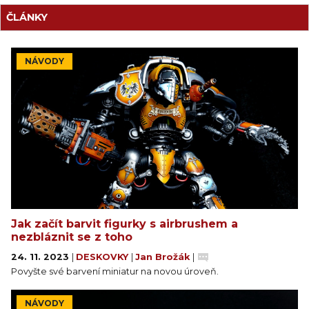
ČLÁNKY
NÁVODY
Jak začít barvit figurky s airbrushem a
nezbláznit se z toho
24. 11. 2023
|
DESKOVKY
|
Jan Brožák
|
Povyšte své barvení miniatur na novou úroveň.
NÁVODY