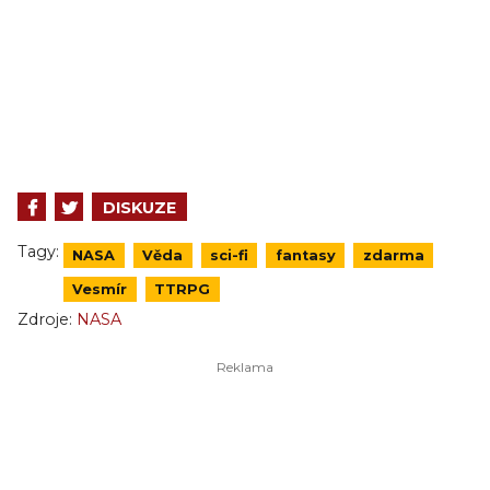
DISKUZE
Tagy:
NASA
Věda
sci-fi
fantasy
zdarma
Vesmír
TTRPG
Zdroje:
NASA