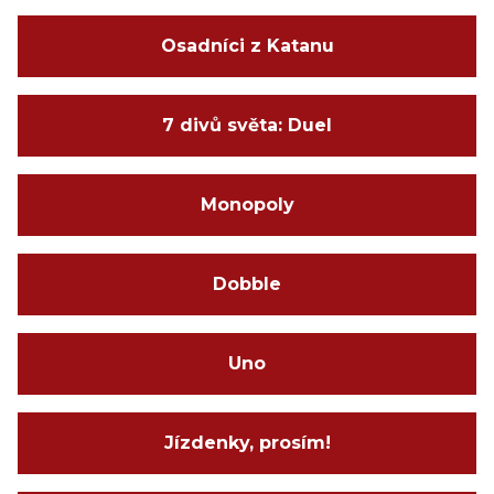
Osadníci z Katanu
7 divů světa: Duel
Monopoly
Dobble
Uno
Jízdenky, prosím!