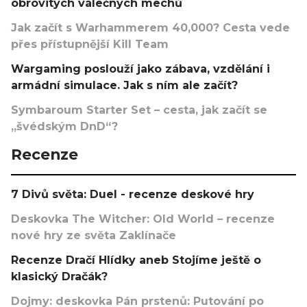
obrovitých válečných mechů
Jak začít s Warhammerem 40,000? Cesta vede
přes přístupnější Kill Team
Wargaming poslouží jako zábava, vzdělání i
armádní simulace. Jak s ním ale začít?
Symbaroum Starter Set – cesta, jak začít se
„švédským DnD“?
Recenze
7 Divů světa: Duel - recenze deskové hry
Deskovka The Witcher: Old World – recenze
nové hry ze světa Zaklínače
Recenze Dračí Hlídky aneb Stojíme ještě o
klasický Dračák?
Dojmy: deskovka Pán prstenů: Putování po