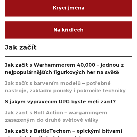
Krycí jména
Na křídlech
Jak začít
Jak začít s Warhammerem 40,000 – jednou z
nejpopulárnějších figurkových her na světě
Jak začít s barvením modelů – potřebné
nástroje, základní poučky i pokročilé techniky
S jakým vyprávěcím RPG byste měli začít?
Jak začít s Bolt Action – wargamingem
zasazeným do druhé světové války
Jak začít s BattleTechem – epickými bitvami