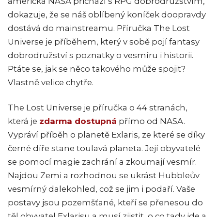
americká NASA přichází s RPG dobrodružstvím,
dokazuje, že se náš oblíbený koníček doopravdy
dostává do mainstreamu. Příručka The Lost
Universe je příběhem, který v sobě pojí fantasy
dobrodružství s poznatky o vesmíru i historii.
Ptáte se, jak se něco takového může spojit?
Vlastně velice chytře.
The Lost Universe je příručka o 44 stranách,
která je
zdarma dostupná
přímo od NASA.
Vypráví příběh o planetě Exlaris, ze které se díky
černé díře stane toulavá planeta. Její obyvatelé
se pomocí magie zachrání a zkoumají vesmír.
Najdou Zemi a rozhodnou se ukrást Hubbleův
vesmírný dalekohled, což se jim i podaří. Vaše
postavy jsou pozemšťané, kteří se přenesou do
těl obyvatel Exlarisu a musí zjistit, o co tady jde a