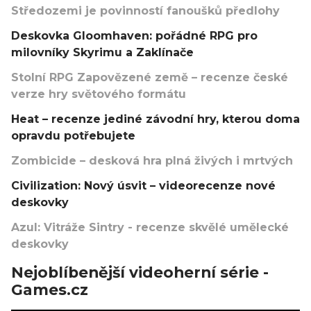
Středozemi je povinností fanoušků předlohy
Deskovka Gloomhaven: pořádné RPG pro
milovníky Skyrimu a Zaklínače
Stolní RPG Zapovězené země – recenze české
verze hry světového formátu
Heat – recenze jediné závodní hry, kterou doma
opravdu potřebujete
Zombicide – desková hra plná živých i mrtvých
Civilization: Nový úsvit – videorecenze nové
deskovky
Azul: Vitráže Sintry - recenze skvělé umělecké
deskovky
Nejoblíbenější videoherní série -
Games.cz