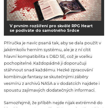
V prvním rozšíření pro skvělé RPG Heart
se podíváte do samotného Srdce
Příručka je navíc psaná tak, aby se dala použít v
jakémkoliv herním systému, ale je z ní cítit
hlavní kompatibilita s D&D 5E, což je vcelku
pochopitelné. Každopádně ji doporučuji
stáhnout snad každému. Hezké zpracování
kombinuje fantasy se skutečnými záběry
vesmíru z archivů NASA a v dodatcích najdete i
spoustu zajímavých dodatečných informací.
Samozřejmě, že příběh nejde nijak extrémně do