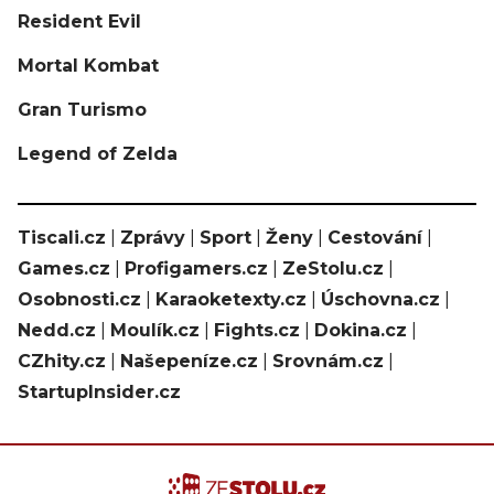
Resident Evil
Mortal Kombat
Gran Turismo
Legend of Zelda
Tiscali.cz
|
Zprávy
|
Sport
|
Ženy
|
Cestování
|
Games.cz
|
Profigamers.cz
|
ZeStolu.cz
|
Osobnosti.cz
|
Karaoketexty.cz
|
Úschovna.cz
|
Nedd.cz
|
Moulík.cz
|
Fights.cz
|
Dokina.cz
|
CZhity.cz
|
Našepeníze.cz
|
Srovnám.cz
|
StartupInsider.cz