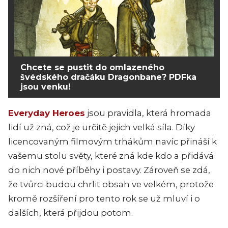
Chcete se pustit do omlazeného
švédského dračáku Dragonbane? PDFka
jsou venku!
Everyday Heroes
jsou pravidla, která hromada
lidí už zná, což je určitě jejich velká síla. Díky
licencovaným filmovým trhákům navíc přináší k
vašemu stolu světy, které zná kde kdo a přidává
do nich nové příběhy i postavy. Zároveň se zdá,
že tvůrci budou chrlit obsah ve velkém, protože
kromě rozšíření pro tento rok se už mluví i o
dalších, která přijdou potom.