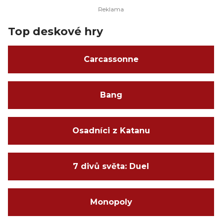
Top deskové hry
Carcassonne
Bang
Osadníci z Katanu
7 divů světa: Duel
Monopoly