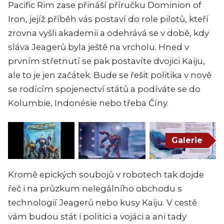
Pacific Rim zase přináší příručku Dominion of
Iron, jejíž příběh vás postaví do role pilotů, kteří
zrovna vyšli akademii a odehrává se v době, kdy
sláva Jeagerů byla ještě na vrcholu. Hned v
prvním střetnutí se pak postavíte dvojici Kaiju,
ale to je jen začátek. Bude se řešit politika v nově
se rodícím spojenectví států a podíváte se do
Kolumbie, Indonésie nebo třeba Číny.
Galerie
Kromě epických soubojů v robotech tak dojde
řeč i na průzkum nelegálního obchodu s
technologií Jeagerů nebo kusy Kaiju. V cestě
vám budou stát i politici a vojáci a ani tady