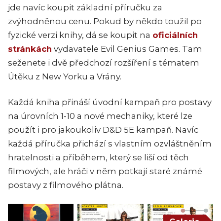
jde navíc koupit základní příručku za
zvýhodněnou cenu. Pokud by někdo toužil po
fyzické verzi knihy, dá se koupit na
oficiálních
stránkách
vydavatele Evil Genius Games. Tam
seženete i dvě předchozí rozšíření s tématem
Útěku z New Yorku a Vrány.
Každá kniha přináší úvodní kampaň pro postavy
na úrovních 1-10 a nové mechaniky, které lze
použít i pro jakoukoliv D&D 5E kampaň. Navíc
každá příručka přichází s vlastním ozvláštněním
hratelnosti a příběhem, který se liší od těch
filmových, ale hráči v něm potkají staré známé
postavy z filmového plátna.