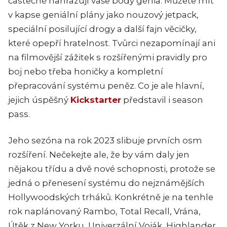
částečně nahrazují vaše body génia. Můžete mít
v kapse geniální plány jako nouzový jetpack,
speciální posilující drogy a další fajn věcičky,
které opepří hratelnost. Tvůrci nezapomínají ani
na filmovější zážitek s rozšířenými pravidly pro
boj nebo třeba honičky a kompletní
přepracování systému peněz. Co je ale hlavní,
jejich úspěšný
Kickstarter
představil i season
pass.
Jeho sezóna na rok 2023 slibuje prvních osm
rozšíření. Nečekejte ale, že by vám daly jen
nějakou třídu a dvě nové schopnosti, protože se
jedná o přenesení systému do nejznámějších
Hollywoodských trháků. Konkrétně je na tenhle
rok naplánovaný Rambo, Total Recall, Vrána,
Útěk z New Yorku, Univerzální Voják, Highlander,