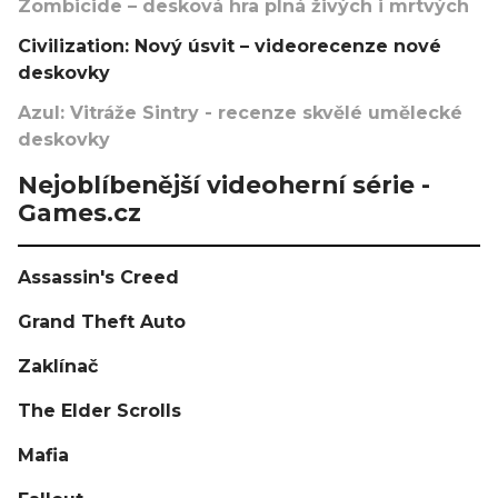
Zombicide – desková hra plná živých i mrtvých
Civilization: Nový úsvit – videorecenze nové
deskovky
Azul: Vitráže Sintry - recenze skvělé umělecké
deskovky
Nejoblíbenější videoherní série -
Games.cz
Assassin's Creed
Grand Theft Auto
Zaklínač
The Elder Scrolls
Mafia