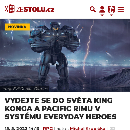
NOVINKA
zdroj: Evil Genius Games
VYDEJTE SE DO SVĚTA KING
KONGA A PACIFIC RIMU V
SYSTÉMU EVERYDAY HEROES
15. 5. 2023 14:13
|
RPG
| autor:
Michal Krupička
|