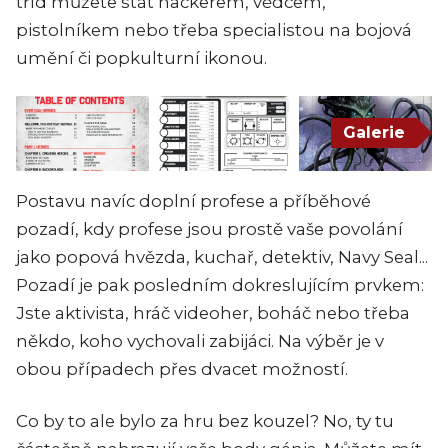
tříd můžete stát hackerem, vědcem,
pistolníkem nebo třeba specialistou na bojová
umění či popkulturní ikonou.
Galerie
Postavu navíc doplní profese a příběhové
pozadí, kdy profese jsou prostě vaše povolání
jako popová hvězda, kuchař, detektiv, Navy Seal...
Pozadí je pak posledním dokreslujícím prvkem:
Jste aktivista, hráč videoher, boháč nebo třeba
někdo, koho vychovali zabijáci. Na výběr je v
obou případech přes dvacet možností.
Co by to ale bylo za hru bez kouzel? No, ty tu