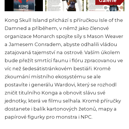
Galerie
Kong Skull Island přichází s příručkou Isle of the
Damned a příběhem, v němž jako členové
organizace Monarch spojíte síly s Mason Weaver
a Jamesem Conradem, abyste odhalili vládou
zatajovaná tajemství na ostrově. Vaším úkolem
bude přežít smrtící faunu i flóru zpracovanou ve
víc než šedesátistránkovém bestiáři. Kromě
zkoumání místního ekosystému se ale
postavíte i generálu Wardovi, který se rozhodl
zničit titulního Konga a obnovit slávu své
jednotky, která ve filmu selhala. Kromě příručky
dostanete i balík kartonových žetonů, mapy a
papírové figurky pro monstra i NPC.