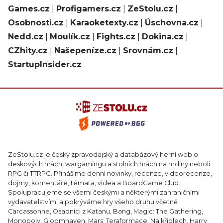
Games.cz
|
Profigamers.cz
|
ZeStolu.cz
|
Osobnosti.cz
|
Karaoketexty.cz
|
Úschovna.cz
|
Nedd.cz
|
Moulík.cz
|
Fights.cz
|
Dokina.cz
|
CZhity.cz
|
Našepeníze.cz
|
Srovnám.cz
|
StartupInsider.cz
ZeStolu.cz je český zpravodajský a databázový herní web o
deskových hrách, wargamingu a stolních hrách na hrdiny neboli
RPG či TTRPG. Přinášíme denní novinky, recenze, videorecenze,
dojmy, komentáře, témata, videa a BoardGame Club.
Spolupracujeme se všemi českými a některými zahraničními
vydavatelstvími a pokrýváme hry všeho druhu včetně
Carcassonne, Osadníci z Katanu, Bang, Magic: The Gathering,
Monopoly, Gloomhaven, Mars: Teraformace, Na křídlech, Harry