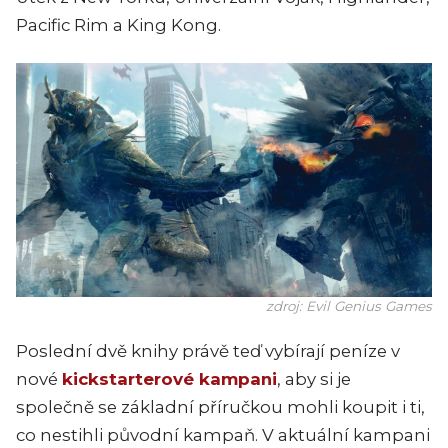
Pacific Rim a King Kong.
zdroj: Evil Genius Games
Poslední dvě knihy právě teď vybírají peníze v
nové
kickstarterové kampani
, aby si je
společně se základní příručkou mohli koupit i ti,
co nestihli původní kampaň. V aktuální kampani