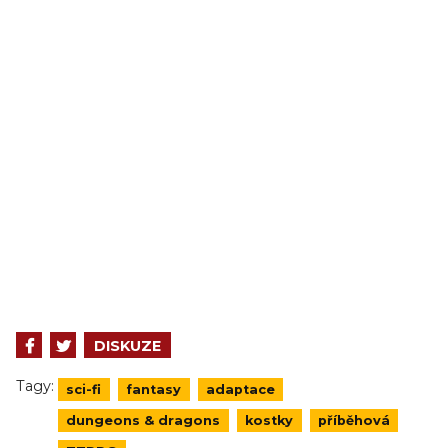
DISKUZE
Tagy:
sci-fi
fantasy
adaptace
dungeons & dragons
kostky
příběhová