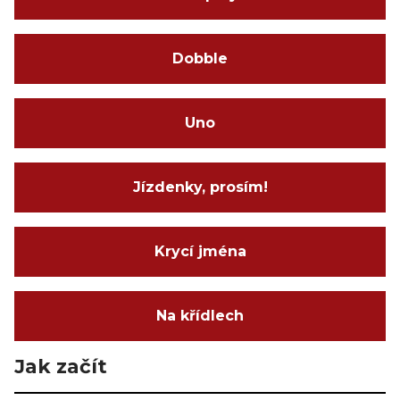
Dobble
Uno
Jízdenky, prosím!
Krycí jména
Na křídlech
Jak začít