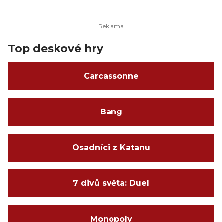
Top deskové hry
Carcassonne
Bang
Osadníci z Katanu
7 divů světa: Duel
Monopoly