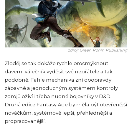
zdroj: Green Ronin Publishing
Zloděj se tak dokáže rychle prosmýknout
davem, válečník vyděsit své nepřátele a tak
podobně. Tahle mechanika zní doopravdy
zábavně a jednoduchým systémem kontroly
zdrojů oživí i třeba nudné bojovníky v D&D.
Druhá edice Fantasy Age by měla být otevřenější
nováčkům, systémově lepší, přehlednější a
propracovanější.