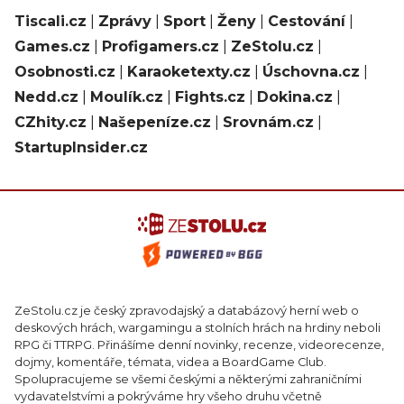
Tiscali.cz
|
Zprávy
|
Sport
|
Ženy
|
Cestování
|
Games.cz
|
Profigamers.cz
|
ZeStolu.cz
|
Osobnosti.cz
|
Karaoketexty.cz
|
Úschovna.cz
|
Nedd.cz
|
Moulík.cz
|
Fights.cz
|
Dokina.cz
|
CZhity.cz
|
Našepeníze.cz
|
Srovnám.cz
|
StartupInsider.cz
ZeStolu.cz je český zpravodajský a databázový herní web o
deskových hrách, wargamingu a stolních hrách na hrdiny neboli
RPG či TTRPG. Přinášíme denní novinky, recenze, videorecenze,
dojmy, komentáře, témata, videa a BoardGame Club.
Spolupracujeme se všemi českými a některými zahraničními
vydavatelstvími a pokrýváme hry všeho druhu včetně