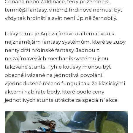
Conana nebo Zaklínače, tedy přízemnější,
temnější fantasy, v němž hrdinové nemusí být
vždy tak hrdinští a svět není úplně černobílý.
I díky tomu je Age zajímavou alternativou k
nejznámějším fantasy systémům, které se zuby
nehty drží hrdinské fantasy. Jednou z
nejzajímavějších mechanik systému jsou
takzvané stunts. Tyhle kousky mohou být
obecné i vázané na jednotlivá povolání.
Zjednodušeně řečeno fungují tak, že klasickými
akcemi nabíráte body, které podle ceny
jednotlivých stunts utrácíte za speciální akce.