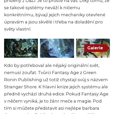
příběhy z D&D. Je to prostě na vás. Díky tomu, že
se takové systémy neváží k ničemu
konkrétnímu, bývají jejich mechaniky otevřené
úpravám a jsou skvělé i třeba na doladění pro
světy vlastní.
Galerie
Kdo by potřeboval ale nějaký originální svět,
nemusí zoufat. Tvůrci Fantasy Age z Green
Ronin Publishing už totiž chystají svůj s názvem
Stranger Shore. K hlavní knize jejich systému ale
předně vychází druhá edice. Pokud Fantasy Age
v něčem vyniká, je to žánr meče a magie. Pod
tím si můžete představit asi nejlépe barbara