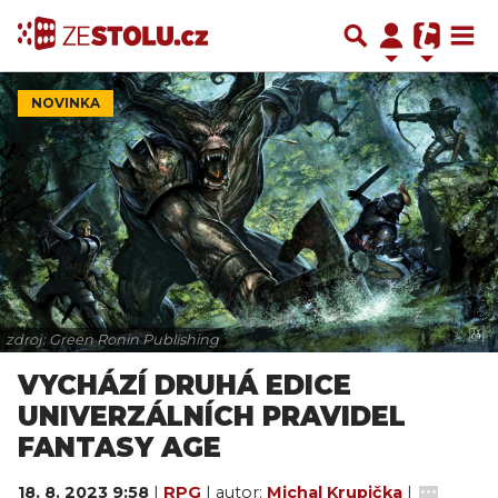
NOVINKA
zdroj: Green Ronin Publishing
VYCHÁZÍ DRUHÁ EDICE
UNIVERZÁLNÍCH PRAVIDEL
FANTASY AGE
18. 8. 2023 9:58
|
RPG
| autor:
Michal Krupička
|