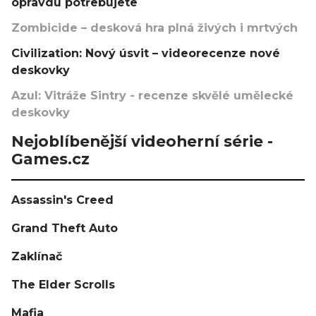
opravdu potřebujete
Zombicide – desková hra plná živých i mrtvých
Civilization: Nový úsvit – videorecenze nové
deskovky
Azul: Vitráže Sintry - recenze skvělé umělecké
deskovky
Nejoblíbenější videoherní série -
Games.cz
Assassin's Creed
Grand Theft Auto
Zaklínač
The Elder Scrolls
Mafia