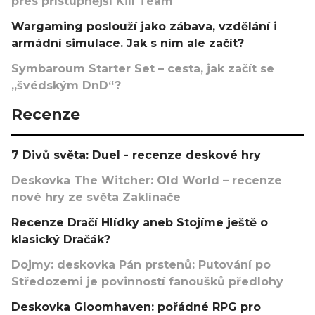
přes přístupnější Kill Team
Wargaming poslouží jako zábava, vzdělání i
armádní simulace. Jak s ním ale začít?
Symbaroum Starter Set – cesta, jak začít se
„švédským DnD“?
Recenze
7 Divů světa: Duel - recenze deskové hry
Deskovka The Witcher: Old World – recenze
nové hry ze světa Zaklínače
Recenze Dračí Hlídky aneb Stojíme ještě o
klasický Dračák?
Dojmy: deskovka Pán prstenů: Putování po
Středozemi je povinností fanoušků předlohy
Deskovka Gloomhaven: pořádné RPG pro