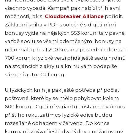
všechno vypadá. Kampaň pak nabízí tři hlavní
možnosti, jak si
Cloudbreaker Alliance
pořídit.
Základní kniha v PDF společně s digitálními
bonusy vyjde na nějakých 553 korun, ta v pevné
vazbě spolu se všemi odemčenými bonusy na
něco málo přes 1 200 korun a poslední edice za 1
700 korun k fyzické verzi přidá ještě sadu hrdinů
na stojáncích z akrylu a knihu vám podepíše
sám její autor CJ Leung.
U fyzických knih je pak ještě potřeba připočíst
poštovné, které by se mělo pohybovat kolem
600 korun. Digitální variantu dostanete v únoru
příštího roku, zatímco fyzické edice budou
rozesílané odhadem v červenci. Do konce
kampaně zbývají ještě dva týdny a požadovaný