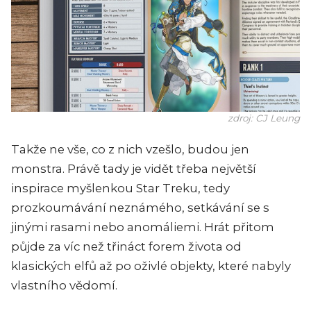
zdroj: CJ Leung
Takže ne vše, co z nich vzešlo, budou jen
monstra. Právě tady je vidět třeba největší
inspirace myšlenkou Star Treku, tedy
prozkoumávání neznámého, setkávání se s
jinými rasami nebo anomáliemi. Hrát přitom
půjde za víc než třináct forem života od
klasických elfů až po oživlé objekty, které nabyly
vlastního vědomí.