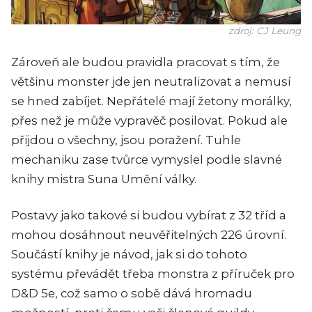
zdroj: CJ Leung
Zároveň ale budou pravidla pracovat s tím, že
většinu monster jde jen neutralizovat a nemusí
se hned zabíjet. Nepřátelé mají žetony morálky,
přes než je může vypravěč posilovat. Pokud ale
přijdou o všechny, jsou poražení. Tuhle
mechaniku zase tvůrce vymyslel podle slavné
knihy mistra Suna Umění války.
Postavy jako takové si budou vybírat z 32 tříd a
mohou dosáhnout neuvěřitelných 226 úrovní.
Součástí knihy je návod, jak si do tohoto
systému převádět třeba monstra z příruček pro
D&D 5e, což samo o sobě dává hromadu