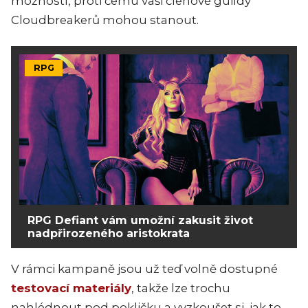
možností, proti čemu vaši členové guildy
Cloudbreakerů mohou stanout.
RPG
RPG Defiant vám umožní zakusit život
nadpřirozeného aristokrata
V rámci kampaně jsou už teď volně dostupné
testovací materiály
, takže lze trochu
nahlédnout pod pokličku a vyzkoušet si, jak to