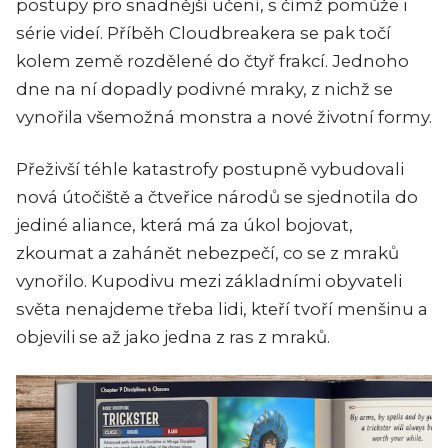
postupy pro snadnější učení, s čímž pomůže i
série videí. Příběh Cloudbreakera se pak točí
kolem země rozdělené do čtyř frakcí. Jednoho
dne na ní dopadly podivné mraky, z nichž se
vynořila všemožná monstra a nové životní formy.
Přeživší téhle katastrofy postupně vybudovali
nová útočiště a čtveřice národů se sjednotila do
jediné aliance, která má za úkol bojovat,
zkoumat a zahánět nebezpečí, co se z mraků
vynořilo. Kupodivu mezi základními obyvateli
světa nenajdeme třeba lidi, kteří tvoří menšinu a
objevili se až jako jedna z ras z mraků.