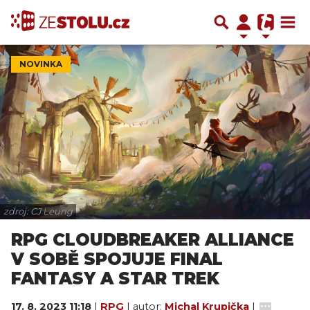
NOVINKA
zdroj: CJ Leung
RPG CLOUDBREAKER ALLIANCE
V SOBĚ SPOJUJE FINAL
FANTASY A STAR TREK
17. 8. 2023 11:18
|
RPG
| autor:
Michal Krupička
|