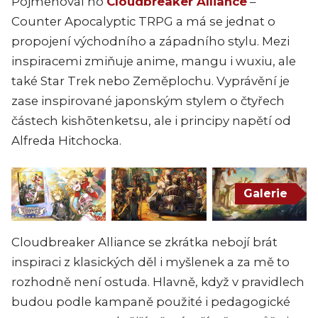
Pojmenoval ho
Cloudbreaker Alliance
–
Counter Apocalyptic TRPG a má se jednat o
propojení východního a západního stylu. Mezi
inspiracemi zmiňuje anime, mangu i wuxiu, ale
také Star Trek nebo Zeměplochu. Vyprávění je
zase inspirované japonským stylem o čtyřech
částech kishōtenketsu, ale i principy napětí od
Alfreda Hitchocka.
Galerie
Cloudbreaker Alliance se zkrátka nebojí brát
inspiraci z klasických děl i myšlenek a za mě to
rozhodně není ostuda. Hlavně, když v pravidlech
budou podle kampaně použité i pedagogické