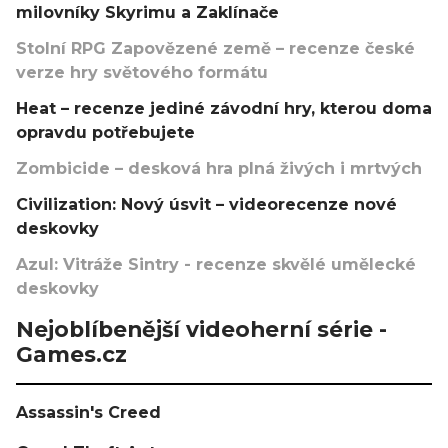
milovníky Skyrimu a Zaklínače
Stolní RPG Zapovězené země – recenze české
verze hry světového formátu
Heat – recenze jediné závodní hry, kterou doma
opravdu potřebujete
Zombicide – desková hra plná živých i mrtvých
Civilization: Nový úsvit – videorecenze nové
deskovky
Azul: Vitráže Sintry - recenze skvělé umělecké
deskovky
Nejoblíbenější videoherní série -
Games.cz
Assassin's Creed