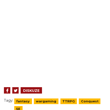
DISKUZE
Tagy:
fantasy
wargaming
TTRPG
Conquest
5E