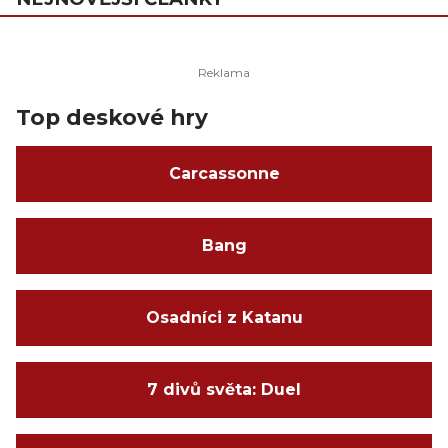
Top deskové hry
Carcassonne
Bang
Osadníci z Katanu
7 divů světa: Duel