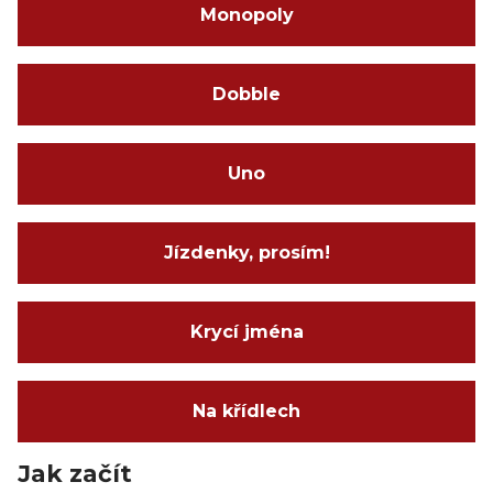
Monopoly
Dobble
Uno
Jízdenky, prosím!
Krycí jména
Na křídlech
Jak začít