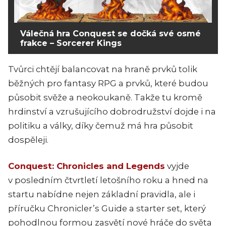
Válečná hra Conquest se dočká své osmé
frakce – Sorcerer Kings
Tvůrci chtějí balancovat na hraně prvků tolik
běžných pro fantasy RPG a prvků, které budou
působit svěže a neokoukaně. Takže tu kromě
hrdinství a vzrušujícího dobrodružství dojde i na
politiku a války, díky čemuž má hra působit
dospěleji.
Conquest: Chronicles and Legends
vyjde
v posledním čtvrtletí letošního roku a hned na
startu nabídne nejen základní pravidla, ale i
příručku Chronicler’s Guide a starter set, který
pohodlnou formou zasvětí nové hráče do světa