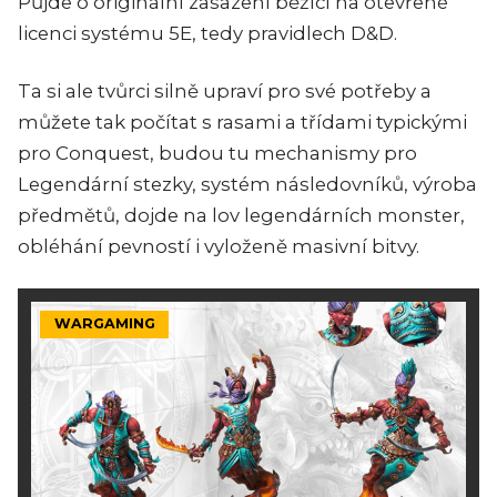
Půjde o originální zasazení běžící na otevřené
licenci systému 5E, tedy pravidlech D&D.
Ta si ale tvůrci silně upraví pro své potřeby a
můžete tak počítat s rasami a třídami typickými
pro Conquest, budou tu mechanismy pro
Legendární stezky, systém následovníků, výroba
předmětů, dojde na lov legendárních monster,
obléhání pevností i vyloženě masivní bitvy.
WARGAMING