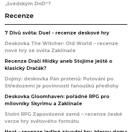
„švédským DnD“?
Recenze
7 Divů světa: Duel - recenze deskové hry
Deskovka The Witcher: Old World – recenze
nové hry ze světa Zaklínače
Recenze Dračí Hlídky aneb Stojíme ještě o
klasický Dračák?
Dojmy: deskovka Pán prstenů: Putování po
Středozemi je povinností fanoušků předlohy
Deskovka Gloomhaven: pořádné RPG pro
milovníky Skyrimu a Zaklínače
Stolní RPG Zapovězené země – recenze české
verze hry světového formátu
Heat – recenze jediné závodní hry, kterou doma