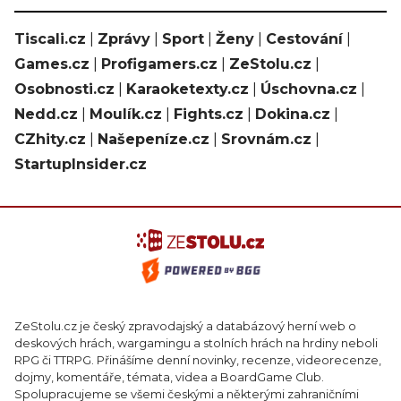
Tiscali.cz
|
Zprávy
|
Sport
|
Ženy
|
Cestování
|
Games.cz
|
Profigamers.cz
|
ZeStolu.cz
|
Osobnosti.cz
|
Karaoketexty.cz
|
Úschovna.cz
|
Nedd.cz
|
Moulík.cz
|
Fights.cz
|
Dokina.cz
|
CZhity.cz
|
Našepeníze.cz
|
Srovnám.cz
|
StartupInsider.cz
ZeStolu.cz je český zpravodajský a databázový herní web o
deskových hrách, wargamingu a stolních hrách na hrdiny neboli
RPG či TTRPG. Přinášíme denní novinky, recenze, videorecenze,
dojmy, komentáře, témata, videa a BoardGame Club.
Spolupracujeme se všemi českými a některými zahraničními