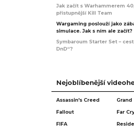
Jak začít s Warhammerem 40,
přístupnější Kill Team
Wargaming poslouží jako zába
simulace. Jak s ním ale začít?
Symbaroum Starter Set – cesta
DnD“?
Nejoblíbenější videohe
Assassin's Creed
Grand 
Fallout
Far Cr
FIFA
Reside