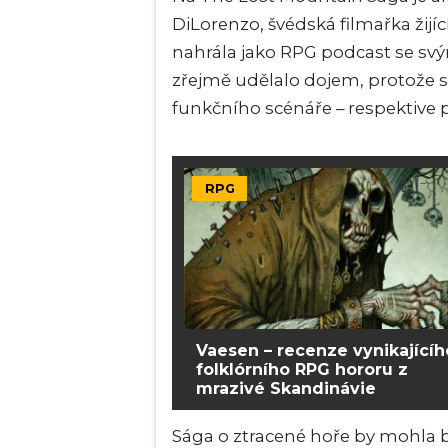
DiLorenzo, švédská filmařka žijí
nahrála jako RPG podcast se svý
zřejmě udělalo dojem, protože si 
funkčního scénáře – respektive pě
RPG
Vaesen – recenze vynikajícíh
folklórního RPG hororu z
mrazivé Skandinávie
Sága o ztracené hoře by mohla b