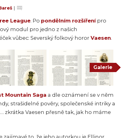
Bareš
|
ree League
. Po
pondělním rozšíření
pro
vý modul pro jedno z našich
éček vůbec: Severský folkový horor
Vaesen
.
Galerie
st Mountain Saga
a dle oznámení
se v něm
y, strašidelné pověry, společenské intriky a
že… zkrátka Vaesen přesně tak, jak ho máme
 zajímavé to, že jeho autorkou je Ellinor