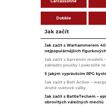
Carcassonne
Dobble
Jak začít
Jak začít s Warhammerem 40,
nejpopulárnějších figurkových
Jak začít s barvením modelů –
základní poučky i pokročilé t
S jakým vyprávěcím RPG byste
Jak začít s Bolt Action – w
druhé světové války
Jak začít s BattleTechem – ep
obrovitých válečných mechů