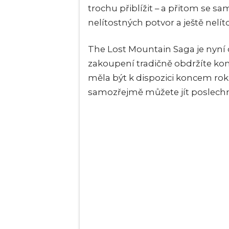
trochu přiblížit – a přitom se s
nelítostných potvor a ještě nelí
The Lost Mountain Saga je nyn
zakoupení tradičně obdržíte ko
měla být k dispozici koncem roku
samozřejmě můžete jít poslechn