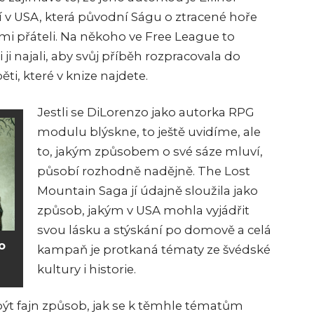
cí v USA, která původní Ságu o ztracené hoře
mi přáteli. Na někoho ve Free League to
ji najali, aby svůj příběh rozpracovala do
ti, které v knize najdete.
Jestli se DiLorenzo jako autorka RPG
modulu blýskne, to ještě uvidíme, ale
to, jakým způsobem o své sáze mluví,
působí rozhodně nadějně. The Lost
Mountain Saga jí údajně sloužila jako
způsob, jakým v USA mohla vyjádřit
svou lásku a stýskání po domově a celá
o
kampaň je protkaná tématy ze švédské
kultury i historie.
ýt fajn způsob, jak se k těmhle tématům