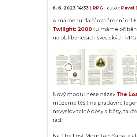
8. 6. 2023 14:33
|
RPG
| autor:
Pavel 
A máme tu další oznámení od
F
Twilight: 2000
tu máme příběho
nejoblíbenějších švédských RPG
Nový modul nese název
The Lo
můžeme těšit na pradávné legend
nevyslovitelné děsy a běsy, tak
rádi.
Na The Lost Mountain Saga je ale