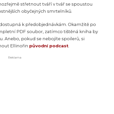
amozřejmě střetnout tváří v tvář se spoustou
tostnějších obyčejných smrtelníků.
í dostupná k předobjednávkám. Okamžitě po
mpletní PDF soubor, zatímco tištěná kniha by
. Anebo, pokud se nebojíte spoilerů, si
out Ellinoři
n
původní podcast
.