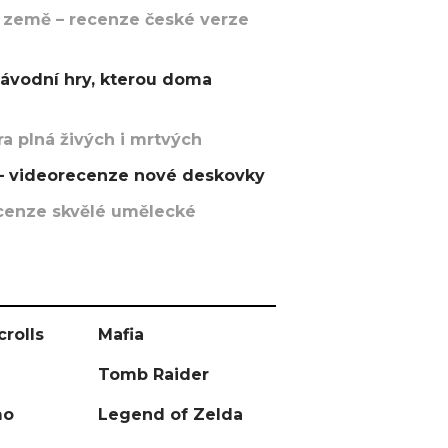
 země – recenze české verze
závodní hry, kterou doma
a plná živých i mrtvých
t – videorecenze nové deskovky
recenze skvělé umělecké
crolls
Mafia
Tomb Raider
mo
Legend of Zelda