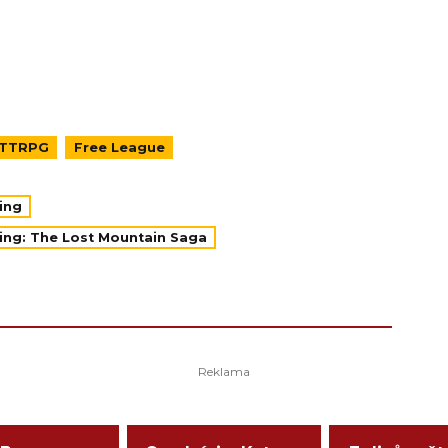
TTRPG
Free League
ing
ying: The Lost Mountain Saga