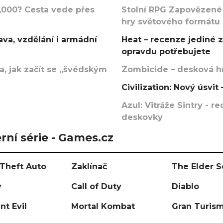
000? Cesta vede přes
Stolní RPG Zapovězené
hry světového formátu
va, vzdělání i armádní
Heat – recenze jediné 
opravdu potřebujete
, jak začít se „švédským
Zombicide – desková hr
Civilization: Nový úsvi
Azul: Vitráže Sintry - 
deskovky
rní série - Games.cz
Theft Auto
Zaklínač
The Elder S
y
Call of Duty
Diablo
nt Evil
Mortal Kombat
Gran Turis