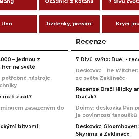
Bang
Osadníci z Katanu
7 divů svět
Uno
Jízdenky, prosím!
Krycí j
Recenze
000 – jednou z
7 Divů světa: Duel - r
 her na světě
Deskovka The Witcher:
 potřebné nástroje,
ze světa Zaklínače
echniky
Recenze Dračí Hlídky an
 měli začít?
Dračák?
argamingem zasazeným do
Dojmy: deskovka Pán p
je povinností fanoušků
ickými bitvami
Deskovka Gloomhaven: 
Skyrimu a Zaklínače