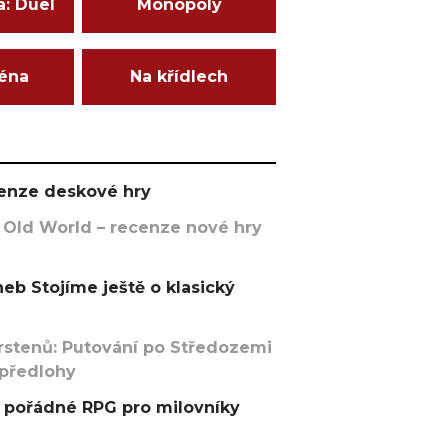
a: Duel
Monopoly
ména
Na křídlech
ecenze deskové hry
 Old World – recenze nové hry
eb Stojíme ještě o klasický
rstenů: Putování po Středozemi
 předlohy
pořádné RPG pro milovníky