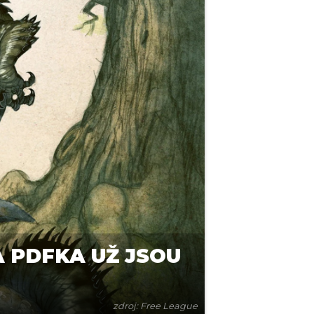
A PDFKA UŽ JSOU
zdroj: Free League