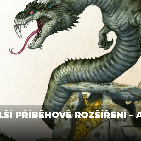
ŠÍ PŘÍBĚHOVÉ ROZŠÍŘENÍ – 