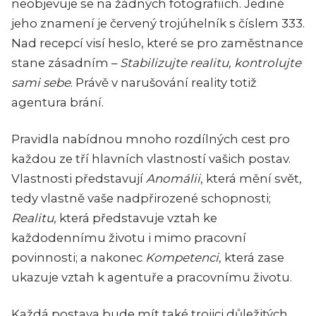
neobjevuje se na žádných fotografiích. Jediné
jeho znamení je červený trojúhelník s číslem 333.
Nad recepcí visí heslo, které se pro zaměstnance
stane zásadním –
Stabilizujte realitu, kontrolujte
sami sebe
. Právě v narušování reality totiž
agentura brání.
Pravidla nabídnou mnoho rozdílných cest pro
každou ze tří hlavních vlastností vašich postav.
Vlastnosti představují
Anomálii
, která mění svět,
tedy vlastně vaše nadpřirozené schopnosti;
Realitu
, která představuje vztah ke
každodennímu životu i mimo pracovní
povinnosti; a nakonec
Kompetenci
, která zase
ukazuje vztah k agentuře a pracovnímu životu.
Každá postava bude mít také trojici důležitých