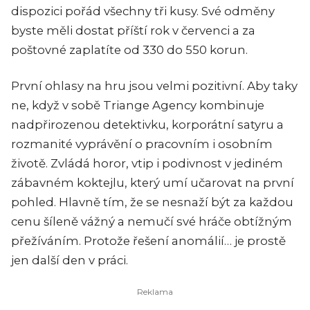
dispozici pořád všechny tři kusy. Své odměny
byste měli dostat příští rok v červenci a za
poštovné zaplatíte od 330 do 550 korun.
První ohlasy na hru jsou velmi pozitivní. Aby taky
ne, když v sobě Triange Agency kombinuje
nadpřirozenou detektivku, korporátní satyru a
rozmanité vyprávění o pracovním i osobním
životě. Zvládá horor, vtip i podivnost v jediném
zábavném koktejlu, který umí učarovat na první
pohled. Hlavně tím, že se nesnaží být za každou
cenu šíleně vážný a nemučí své hráče obtížným
přežíváním. Protože řešení anomálií… je prostě
jen další den v práci.