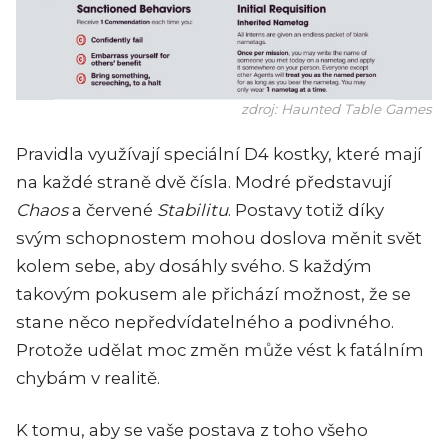
zdroj: Haunted Table Games
Pravidla využívají speciální D4 kostky, které mají
na každé straně dvě čísla. Modré představují
Chaos
a červené
Stabilitu
. Postavy totiž díky
svým schopnostem mohou doslova měnit svět
kolem sebe, aby dosáhly svého. S každým
takovým pokusem ale přichází možnost, že se
stane něco nepředvídatelného a podivného.
Protože udělat moc změn může vést k fatálním
chybám v realitě.
K tomu, aby se vaše postava z toho všeho