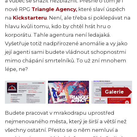
a vůbec se snažit nezbláznit. Přesně o tom je i
nové RPG
Triangle Agency,
které slaví úspěch
na
Kickstarteru
. Není, ale třeba si poklepávat na
hlavu kvůli tomu, kdo by chtěl hrát hru o
korporátu. Tahle agentura není ledajaká.
Vyšetřuje totiž nadpřirozené anomálie a vy jako
její agenti sami budete vládnout schopnostmi
mimo chápání smrtelníků. To už zní mnohem
lépe, ne?
Galerie
Budete pracovat v mrakodrapu uprostřed
nejmenovaného města, který je širší a větší než
všechny ostatní. Přesto se o něm nemluví a