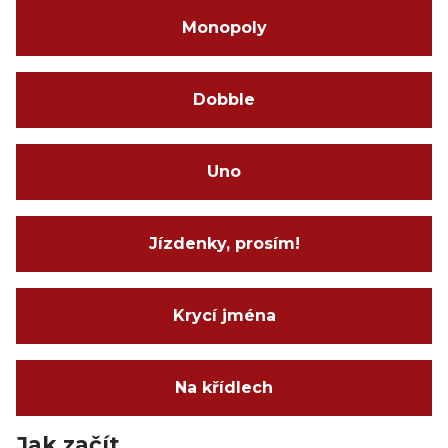
Monopoly
Dobble
Uno
Jízdenky, prosím!
Krycí jména
Na křídlech
Jak začít