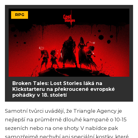
RPG
Broken Tales: Lost Stories láká na
Kickstarteru na překroucené evropské
pohádky v 18. století
Samotní tvůrci uvádějí, že Triangle Agency je
nejlepší na průměrně dlouhé kampaně o 10-15
sezeních nebo na one shoty. V nabídce pak
samozřejmě nechybí ani speciální kostky, které