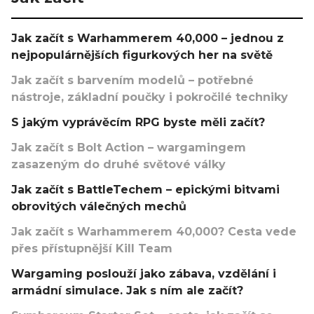
Jak začít s Warhammerem 40,000 – jednou z
nejpopulárnějších figurkových her na světě
Jak začít s barvením modelů – potřebné
nástroje, základní poučky i pokročilé techniky
S jakým vyprávěcím RPG byste měli začít?
Jak začít s Bolt Action – wargamingem
zasazeným do druhé světové války
Jak začít s BattleTechem – epickými bitvami
obrovitých válečných mechů
Jak začít s Warhammerem 40,000? Cesta vede
přes přístupnější Kill Team
Wargaming poslouží jako zábava, vzdělání i
armádní simulace. Jak s ním ale začít?