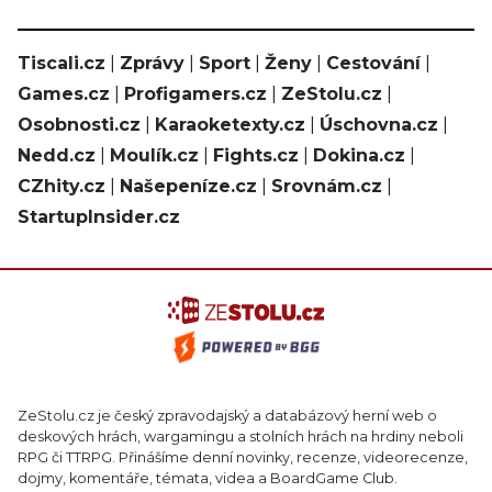
Tiscali.cz
|
Zprávy
|
Sport
|
Ženy
|
Cestování
|
Games.cz
|
Profigamers.cz
|
ZeStolu.cz
|
Osobnosti.cz
|
Karaoketexty.cz
|
Úschovna.cz
|
Nedd.cz
|
Moulík.cz
|
Fights.cz
|
Dokina.cz
|
CZhity.cz
|
Našepeníze.cz
|
Srovnám.cz
|
StartupInsider.cz
ZeStolu.cz je český zpravodajský a databázový herní web o
deskových hrách, wargamingu a stolních hrách na hrdiny neboli
RPG či TTRPG. Přinášíme denní novinky, recenze, videorecenze,
dojmy, komentáře, témata, videa a BoardGame Club.