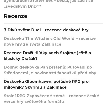
Symbaroum Starter Set – cesta, jak začít se
„švédským DnD“?
Recenze
7 Divů světa: Duel - recenze deskové hry
Deskovka The Witcher: Old World – recenze
nové hry ze světa Zaklínače
Recenze Dračí Hlídky aneb Stojíme ještě o
klasický Dračák?
Dojmy: deskovka Pán prstenů: Putování po
Středozemi je povinností fanoušků předlohy
Deskovka Gloomhaven: pořádné RPG pro
milovníky Skyrimu a Zaklínače
Stolní RPG Zapovězené země – recenze české
verze hry světového formátu