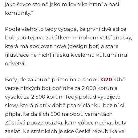
jako ševce stejně jako milovníka hraní a naší
komunity.“
Podle všeho to tedy vypadá, že první dvě edice
bot jsou teprve začátkem mnohem větší značky,
která má spojovat nové (design bot) a staré
(ilustrace na nich) i lásku k celému kulturnímu
odvětví.
Boty jde zakoupit přímo na e-shopu
G20
. Obě
verze nízkých bot pořídíte za 2 000 korun a
vysoké za 2 500 korun. Tedy pokud využijete
slevy, která platí v době psaní článku; bez ní si
připlatíte dalších 500 na obou variantách.
Zůstává pouze otázka, kam vůbec nechat boty
zaslat. Na stránkách je sice Česká republika ve