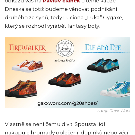
odkážu vás na
Pavlův článek
o téhle kauze.
Dneska se totiž budeme věnovat podnikání
druhého ze synů, tedy Luciona „Luka“ Gygaxe,
který se rozhodl vyrábět fantasy boty.
zdroj: Gaxx Worx
Vlastně se není čemu divit. Spousta lidí
nakupuje hromady oblečení, doplňků nebo věcí