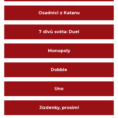
Osadníci z Katanu
7 divů světa: Duel
Monopoly
Dobble
Uno
Jízdenky, prosím!