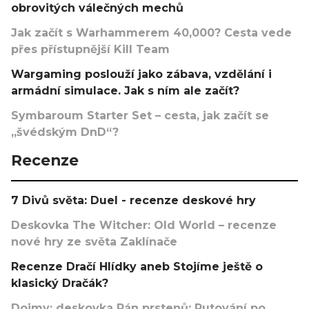
obrovitých válečných mechů
Jak začít s Warhammerem 40,000? Cesta vede
přes přístupnější Kill Team
Wargaming poslouží jako zábava, vzdělání i
armádní simulace. Jak s ním ale začít?
Symbaroum Starter Set – cesta, jak začít se
„švédským DnD“?
Recenze
7 Divů světa: Duel - recenze deskové hry
Deskovka The Witcher: Old World – recenze
nové hry ze světa Zaklínače
Recenze Dračí Hlídky aneb Stojíme ještě o
klasický Dračák?
Dojmy: deskovka Pán prstenů: Putování po