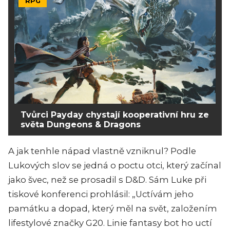
RPG
Tvůrci Payday chystají kooperativní hru ze
světa Dungeons & Dragons
A jak tenhle nápad vlastně vzniknul? Podle
Lukových slov se jedná o poctu otci, který začínal
jako švec, než se prosadil s D&D. Sám Luke při
tiskové konferenci prohlásil: „Uctívám jeho
památku a dopad, který měl na svět, založením
lifestylové značky G20. Linie fantasy bot ho uctí