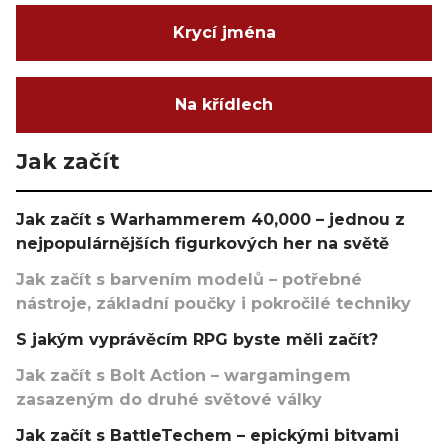
Krycí jména
Na křídlech
Jak začít
Jak začít s Warhammerem 40,000 – jednou z
nejpopulárnějších figurkových her na světě
Jak začít s barvením modelů – potřebné
nástroje, základní poučky i pokročilé techniky
S jakým vyprávěcím RPG byste měli začít?
Jak začít s Bolt Action – wargamingem
zasazeným do druhé světové války
Jak začít s BattleTechem – epickými bitvami