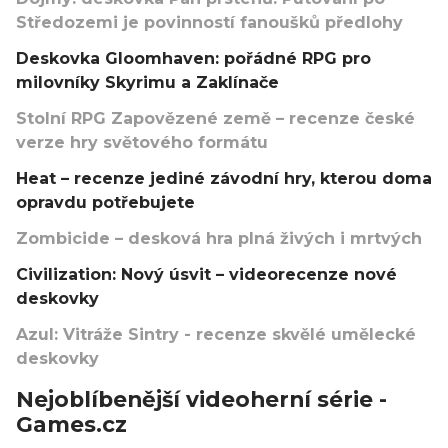
Středozemi je povinností fanoušků předlohy
Deskovka Gloomhaven: pořádné RPG pro
milovníky Skyrimu a Zaklínače
Stolní RPG Zapovězené země – recenze české
verze hry světového formátu
Heat – recenze jediné závodní hry, kterou doma
opravdu potřebujete
Zombicide – desková hra plná živých i mrtvých
Civilization: Nový úsvit – videorecenze nové
deskovky
Azul: Vitráže Sintry - recenze skvělé umělecké
deskovky
Nejoblíbenější videoherní série -
Games.cz