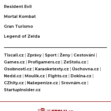
Resident Evil
Mortal Kombat
Gran Turismo
Legend of Zelda
Tiscali.cz
|
Zprávy
|
Sport
|
Ženy
|
Cestování
|
Games.cz
|
Profigamers.cz
|
ZeStolu.cz
|
Osobnosti.cz
|
Karaoketexty.cz
|
Úschovna.cz
|
Nedd.cz
|
Moulík.cz
|
Fights.cz
|
Dokina.cz
|
CZhity.cz
|
Našepeníze.cz
|
Srovnám.cz
|
StartupInsider.cz