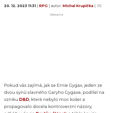
20. 12. 2023 11:31
|
RPG
| autor:
Michal Krupička
|
Pokud vás zajímá, jak se Ernie Gygax, jeden ze
dvou synů slavného Garyho Gygaxe, podílel na
vzniku
D&D
, které nebylo moc košer a
propagovalo docela kontroverzní názory,