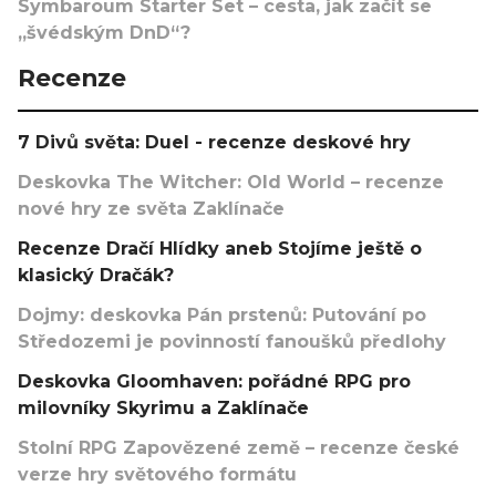
Symbaroum Starter Set – cesta, jak začít se
„švédským DnD“?
Recenze
7 Divů světa: Duel - recenze deskové hry
Deskovka The Witcher: Old World – recenze
nové hry ze světa Zaklínače
Recenze Dračí Hlídky aneb Stojíme ještě o
klasický Dračák?
Dojmy: deskovka Pán prstenů: Putování po
Středozemi je povinností fanoušků předlohy
Deskovka Gloomhaven: pořádné RPG pro
milovníky Skyrimu a Zaklínače
Stolní RPG Zapovězené země – recenze české
verze hry světového formátu