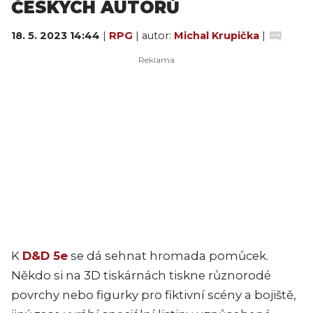
ČESKÝCH AUTORŮ
18. 5. 2023 14:44
|
RPG
| autor:
Michal Krupička
|
K
D&D 5e
se dá sehnat hromada pomůcek.
Někdo si na 3D tiskárnách tiskne různorodé
povrchy nebo figurky pro fiktivní scény a bojiště,