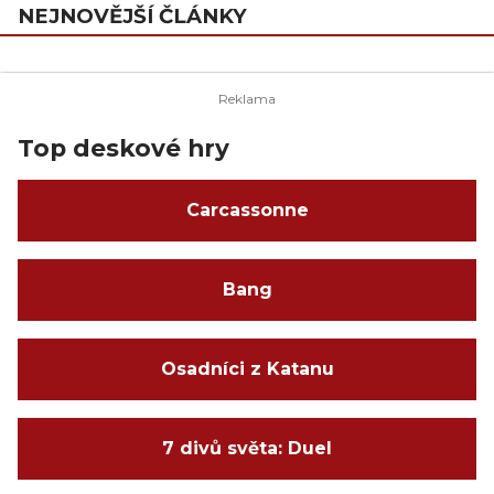
NEJNOVĚJŠÍ ČLÁNKY
Top deskové hry
Carcassonne
Bang
Osadníci z Katanu
7 divů světa: Duel