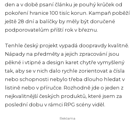
den a v době psaní článku je pouhý krůček od
pokoření hranice 100 tisíc korun. Kampaň poběží
ještě 28 dní a balíčky by měly být doručené
podporovatelům příští rok v březnu.
Tenhle český projekt vypadá doopravdy kvalitně.
Nápady na předměty a jejich zpracování jsou
pěkné i vtipné a design karet chytře vymyšlený
tak, aby se v nich dalo rychle zorientovat a čísla
nebo schopnosti nebylo třeba dlouho hledat v
listině nebo v příručce. Rozhodně jde o jeden z
nejkvalitnější českých produktů, které jsem za
poslední dobu v rámci RPG scény viděl.