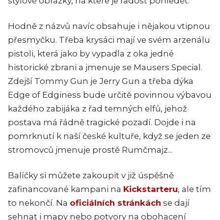
stylové obrázky, na které je radost pohledět.
Hodně z názvů navíc obsahuje i nějakou vtipnou
přesmyčku. Třeba krysáci mají ve svém arzenálu
pistoli, která jako by vypadla z oka jedné
historické zbrani a jmenuje se Mausers Special.
Zdejší Tommy Gun je Jerry Gun a třeba dýka
Edge of Edginess bude určitě povinnou výbavou
každého zabijáka z řad temných elfů, jehož
postava má řádně tragické pozadí. Dojde i na
pomrknutí k naší české kultuře, když se jeden ze
stromovců jmenuje prostě Rumčmajz...
Balíčky si můžete zakoupit v již úspěšně
zafinancované kampani na
Kickstarteru
, ale tím
to nekončí. Na
oficiálních stránkách
se dají
sehnat i mapy nebo potvory na obohacení