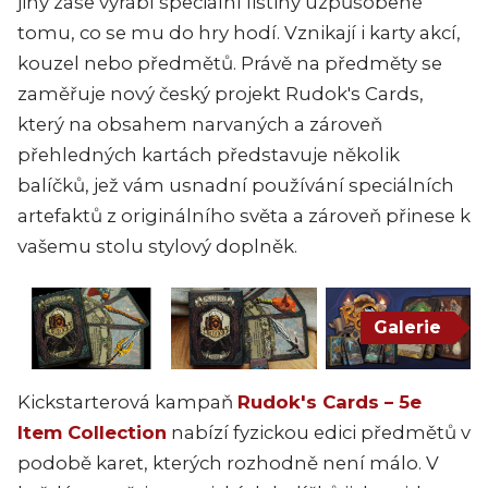
jiný zase vyrábí speciální listiny uzpůsobené
tomu, co se mu do hry hodí. Vznikají i karty akcí,
kouzel nebo předmětů. Právě na předměty se
zaměřuje nový český projekt Rudok's Cards,
který na obsahem narvaných a zároveň
přehledných kartách představuje několik
balíčků, jež vám usnadní používání speciálních
artefaktů z originálního světa a zároveň přinese k
vašemu stolu stylový doplněk.
Galerie
Kickstarterová kampaň
Rudok's Cards – 5e
Item Collection
nabízí fyzickou edici předmětů v
podobě karet, kterých rozhodně není málo. V