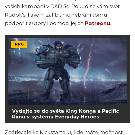
vašich kampaní v D&D 5e. Pokud se vám svět
Rudok's Tavern zalíbí, nic nebrání tomu
podpořit autory i pomocí jejich
Patreonu
.
RPG
Vydejte se do světa King Konga a Pacific
Rimu v systému Everyday Heroes
Zpátky ale ke Kickstarteru, kde máte možnost