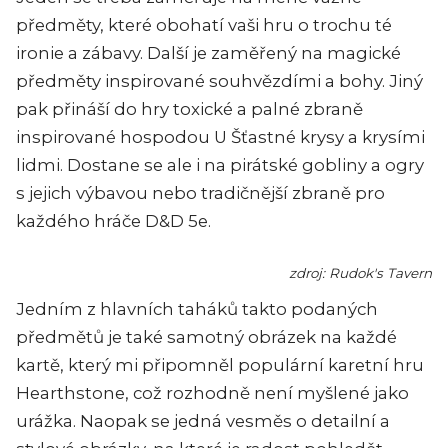
předměty, které obohatí vaši hru o trochu té
ironie a zábavy. Další je zaměřený na magické
předměty inspirované souhvězdími a bohy. Jiný
pak přináší do hry toxické a palné zbraně
inspirované hospodou U Šťastné krysy a krysími
lidmi. Dostane se ale i na pirátské gobliny a ogry
s jejich výbavou nebo tradičnější zbraně pro
každého hráče D&D 5e.
zdroj: Rudok's Tavern
Jedním z hlavních taháků takto podaných
předmětů je také samotný obrázek na každé
kartě, který mi připomněl populární karetní hru
Hearthstone, což rozhodně není myšlené jako
urážka. Naopak se jedná vesměs o detailní a