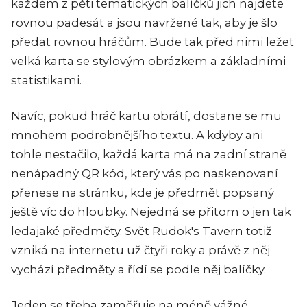
každém z pěti tematických balíčků jich najdete
rovnou padesát a jsou navržené tak, aby je šlo
předat rovnou hráčům. Bude tak před nimi ležet
velká karta se stylovým obrázkem a základními
statistikami.
Navíc, pokud hráč kartu obrátí, dostane se mu
mnohem podrobnějšího textu. A kdyby ani
tohle nestačilo, každá karta má na zadní straně
nenápadný QR kód, který vás po naskenovaní
přenese na stránku, kde je předmět popsaný
ještě víc do hloubky. Nejedná se přitom o jen tak
ledajaké předměty. Svět Rudok's Tavern totiž
vzniká na internetu už čtyři roky a právě z něj
vychází předměty a řídí se podle něj balíčky.
Jeden se třeba zaměřuje na méně vážné