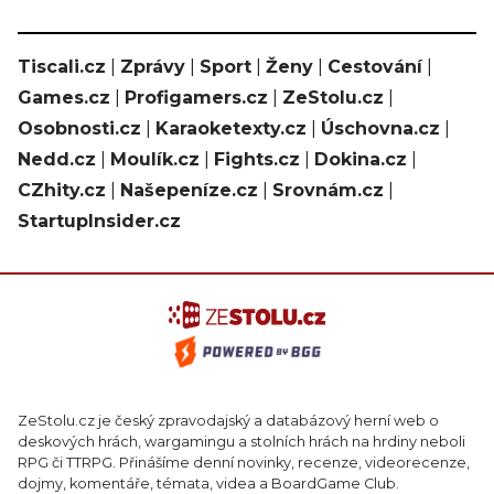
Tiscali.cz
|
Zprávy
|
Sport
|
Ženy
|
Cestování
|
Games.cz
|
Profigamers.cz
|
ZeStolu.cz
|
Osobnosti.cz
|
Karaoketexty.cz
|
Úschovna.cz
|
Nedd.cz
|
Moulík.cz
|
Fights.cz
|
Dokina.cz
|
CZhity.cz
|
Našepeníze.cz
|
Srovnám.cz
|
StartupInsider.cz
ZeStolu.cz je český zpravodajský a databázový herní web o
deskových hrách, wargamingu a stolních hrách na hrdiny neboli
RPG či TTRPG. Přinášíme denní novinky, recenze, videorecenze,
dojmy, komentáře, témata, videa a BoardGame Club.