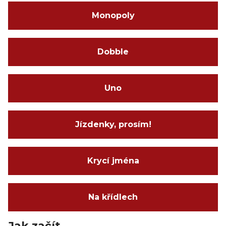
Monopoly
Dobble
Uno
Jízdenky, prosím!
Krycí jména
Na křídlech
Jak začít