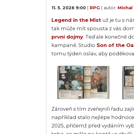
11. 5. 2026 9:00
|
RPG
| autor:
Michal
Legend in the Mist
už je tu s n
tak může mít spousta z vás doma
první dojmy
. Teď ale konečně d
kampaně. Studio
Son of the Oa
tomu týden oslav, aby poděkov
Zároveň s tím zveřejnili řadu zaj
například stalo nejlépe hodno
2025, přičemž před vydáním vyb