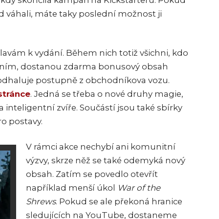
i, kdy skončila kampaň na Kickstarteru. Pokud
 váhali, máte taky poslední možnost ji
lavám k vydání. Během nich totiž všichni, kdo
vydáním, dostanou zdarma bonusový obsah
 odhaluje postupně z obchodníkova vozu.
 stránce
. Jedná se třeba o nové druhy magie,
a inteligentní zvíře. Součástí jsou také sbírky
o postavy.
V rámci akce nechybí ani komunitní
výzvy, skrze něž se také odemyká nový
obsah. Zatím se povedlo otevřít
například menší úkol
War of the
Shrews
. Pokud se ale překoná hranice
sledujících na YouTube, dostaneme