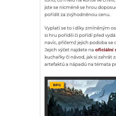
toho, co mělo na kontě ve chvíl
jste se nicméně se hrou doposud
pořídit za zvýhodněnou cenu.
Vyplatí se to i díky zmíněným os
si hru pořídili či pořídí před 
navíc, přičemž jejich podoba se
Jejich výčet najdete na
oficiální
kuchařky či návod, jak si zahrát z
artefaktů a nápadů na témata pr
RPG