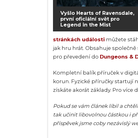
Vyšlo Hearts of Ravensdale,
první oficiální svět pro
Legend in the Mist
stránkách události
můžete stáhn
jak hru hrát. Obsahuje společně s
pro převedení do
Dungeons & 
Kompletní balík příruček v digi
korun. Fyzické příručky startují
získáte akorát základy. Pro více 
Pokud se vám článek líbil a cht
tak učinit libovolnou částkou i 
příspěvek jsme coby nezávislý w