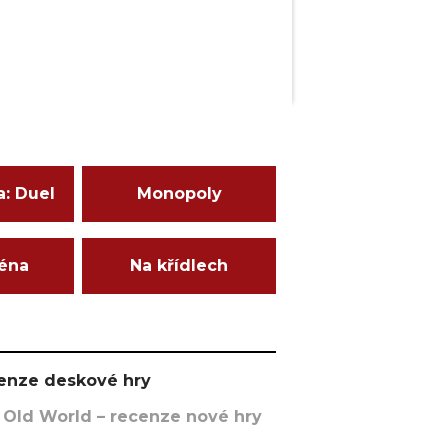
a: Duel
Monopoly
ména
Na křídlech
ecenze deskové hry
 Old World – recenze nové hry