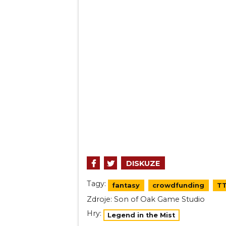
DISKUZE
Tagy:
fantasy
crowdfunding
T
Zdroje:
Son of Oak Game Studio
Hry:
Legend in the Mist