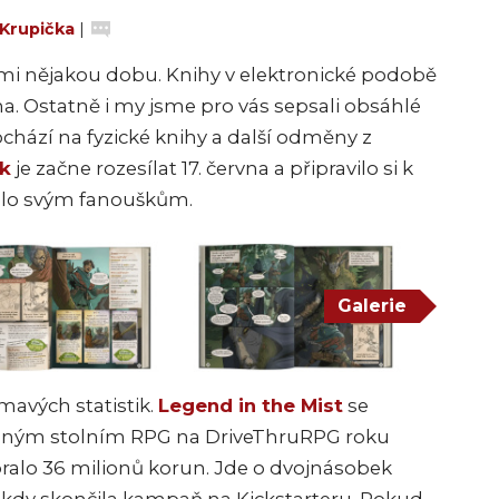
 Krupička
|
ámi nějakou dobu. Knihy v elektronické podobě
. Ostatně i my jsme pro vás sepsali obsáhlé
ochází na fyzické knihy a další odměny z
k
je začne rozesílat 17. června a připravilo si k
alo svým fanouškům.
Galerie
ímavých statistik.
Legend in the Mist
se
ceným stolním RPG na DriveThruRPG roku
ralo 36 milionů korun. Jde o dvojnásobek