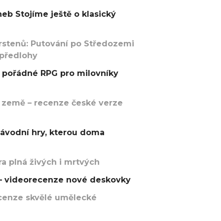
eb Stojíme ještě o klasický
rstenů: Putování po Středozemi
 předlohy
pořádné RPG pro milovníky
 země – recenze české verze
závodní hry, kterou doma
a plná živých i mrtvých
t – videorecenze nové deskovky
recenze skvělé umělecké