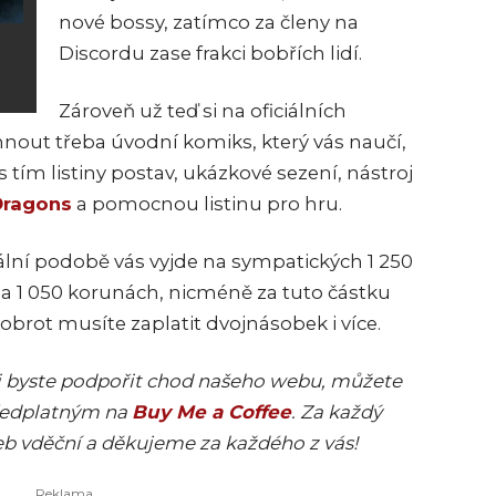
nové bossy, zatímco za členy na
Discordu zase frakci bobřích lidí.
Zároveň už teď si na oficiálních
out třeba úvodní komiks, který vás naučí,
 tím listiny postav, ukázkové sezení, nástroj
Dragons
a pomocnou listinu pro hru.
tální podobě vás vyjde na sympatických 1 250
 na 1 050 korunách, nicméně za tuto částku
dobrot musíte zaplatit dvojnásobek i více.
ěli byste podpořit chod našeho webu, můžete
předplatným na
Buy Me a Coffee
. Za každý
eb vděční a děkujeme za každého z vás!