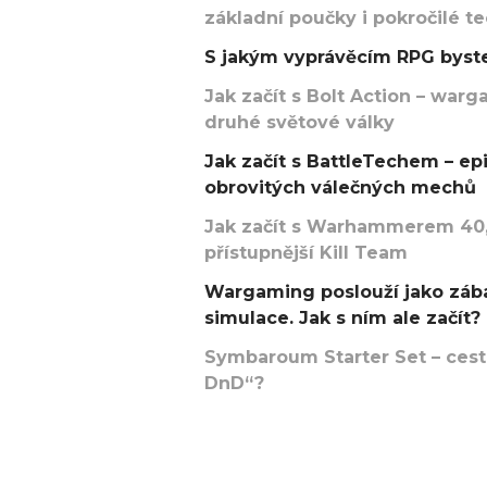
základní poučky i pokročilé t
S jakým vyprávěcím RPG byste
Jak začít s Bolt Action – w
druhé světové války
Jak začít s BattleTechem – ep
obrovitých válečných mechů
Jak začít s Warhammerem 40,
přístupnější Kill Team
Wargaming poslouží jako zába
simulace. Jak s ním ale začít?
Symbaroum Starter Set – cesta
DnD“?