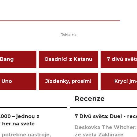
Bang
Osadníci z Katanu
7 divů svět
Uno
Jízdenky, prosím!
Krycí j
Recenze
000 – jednou z
7 Divů světa: Duel - r
 her na světě
Deskovka The Witcher:
 potřebné nástroje,
ze světa Zaklínače