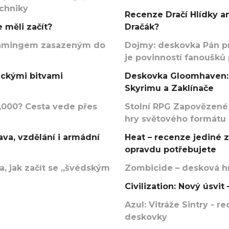
echniky
Recenze Dračí Hlídky an
 měli začít?
Dračák?
argamingem zasazeným do
Dojmy: deskovka Pán p
je povinností fanoušků
ickými bitvami
Deskovka Gloomhaven: 
Skyrimu a Zaklínače
000? Cesta vede přes
Stolní RPG Zapovězené
hry světového formátu
va, vzdělání i armádní
Heat – recenze jediné 
opravdu potřebujete
, jak začít se „švédským
Zombicide – desková hr
Civilization: Nový úsvi
Azul: Vitráže Sintry - 
deskovky