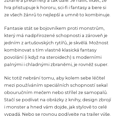
zbraně a předměty a tak dále. Je navíc vidět, že
hra přistupuje k hororu, sci-fi i fantasy a bere si
ze všech žánrů to nejlepší a umně to kombinuje.
Fantasie stát se bojovníkem proti monstrům,
který má nadpřirozené schopnosti a zároveň je
jedním z artušovských rytířů, je skvělá. Možnost
kombinovat s tím vlastně klasická fantasy
povolání (i když na steroidech) s moderními
palnými i chladnými zbraněmi, je rovněž super.
Nic totiž nebrání tomu, aby kolem sebe léčitel
mezi používáním speciálních schopností sekal
obouručním mečem nebo střílel ze samopalů.
Stačí se podívat na obrázky z knihy, design zbrojí
i monster a hned vám dojde, jak stylově to celé
vypadá. Nebo se rovnou podívejte na trailer výše.