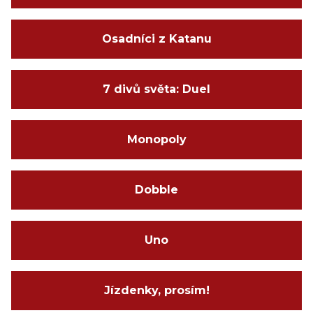
Osadníci z Katanu
7 divů světa: Duel
Monopoly
Dobble
Uno
Jízdenky, prosím!