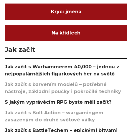
Krycí jména
Na křídlech
Jak začít
Jak začít s Warhammerem 40,000 – jednou z
nejpopulárnějších figurkových her na světě
Jak začít s barvením modelů – potřebné
nástroje, základní poučky i pokročilé techniky
S jakým vyprávěcím RPG byste měli začít?
Jak začít s Bolt Action – wargamingem
zasazeným do druhé světové války
Jak začít s BattleTechem – epickými bitvami