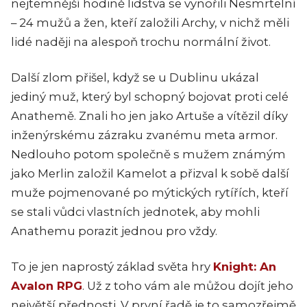
nejtemnější hodině lidstva se vynořili Nesmrtelní
– 24 mužů a žen, kteří založili Archy, v nichž měli
lidé naději na alespoň trochu normální život.
Další zlom přišel, když se u Dublinu ukázal
jediný muž, který byl schopný bojovat proti celé
Anathemě. Znali ho jen jako Artuše a vítězil díky
inženýrskému zázraku zvanému meta armor.
Nedlouho potom společně s mužem známým
jako Merlin založil Kamelot a přizval k sobě další
muže pojmenované po mýtických rytířích, kteří
se stali vůdci vlastních jednotek, aby mohli
Anathemu porazit jednou pro vždy.
To je jen naprostý základ světa hry
Knight: An
Avalon RPG
. Už z toho vám ale můžou dojít jeho
největší přednosti. V první řadě je to samozřejmě