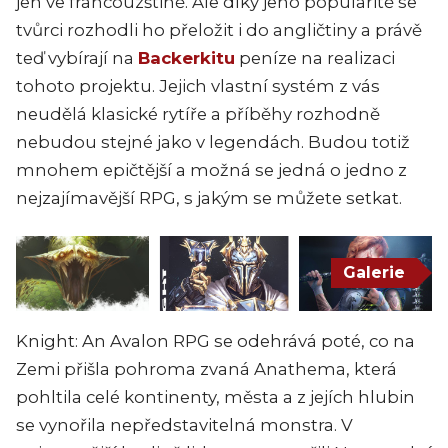
jen ve francouzštině. Ale díky jeho popularitě se
tvůrci rozhodli ho přeložit i do angličtiny a právě
teď vybírají na
Backerkitu
peníze na realizaci
tohoto projektu. Jejich vlastní systém z vás
neudělá klasické rytíře a příběhy rozhodně
nebudou stejné jako v legendách. Budou totiž
mnohem epičtější a možná se jedná o jedno z
nejzajímavější RPG, s jakým se můžete setkat.
Galerie
Knight: An Avalon RPG se odehrává poté, co na
Zemi přišla pohroma zvaná Anathema, která
pohltila celé kontinenty, města a z jejích hlubin
se vynořila nepředstavitelná monstra. V