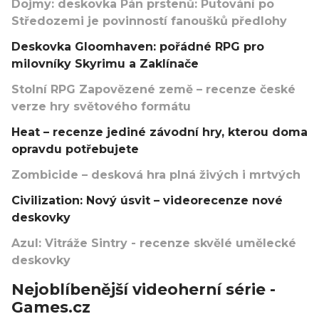
Dojmy: deskovka Pán prstenů: Putování po
Středozemi je povinností fanoušků předlohy
Deskovka Gloomhaven: pořádné RPG pro
milovníky Skyrimu a Zaklínače
Stolní RPG Zapovězené země – recenze české
verze hry světového formátu
Heat – recenze jediné závodní hry, kterou doma
opravdu potřebujete
Zombicide – desková hra plná živých i mrtvých
Civilization: Nový úsvit – videorecenze nové
deskovky
Azul: Vitráže Sintry - recenze skvělé umělecké
deskovky
Nejoblíbenější videoherní série -
Games.cz