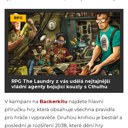
RPG
RPG The Laundry z vás udělá nejtajnější
vládní agenty bojující kouzly s Cthulhu
V kampani na
Backerkitu
najdete hlavní
příručku hry, která obsahuje všechna pravidla
pro hráče i vypravěče. Druhou knihou je bestiář a
poslední je rozšíření 2038, které dění hry