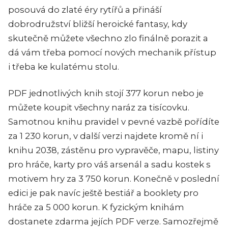
posouvá do zlaté éry rytířů a přináší
dobrodružství bližší heroické fantasy, kdy
skutečně můžete všechno zlo finálně porazit a
dá vám třeba pomocí nových mechanik přístup
i třeba ke kulatému stolu.
PDF jednotlivých knih stojí 377 korun nebo je
můžete koupit všechny naráz za tisícovku.
Samotnou knihu pravidel v pevné vazbě pořídíte
za 1 230 korun, v další verzi najdete kromě ní i
knihu 2038, zástěnu pro vypravěče, mapu, listiny
pro hráče, karty pro váš arsenál a sadu kostek s
motivem hry za 3 750 korun. Konečně v poslední
edici je pak navíc ještě bestiář a booklety pro
hráče za 5 000 korun. K fyzickým knihám
dostanete zdarma jejích PDF verze. Samozřejmě