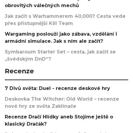
obrovitých válečných mechů
Jak začít s Warhammerem 40,000? Cesta vede
přes přístupnější Kill Team
Wargaming poslouží jako zábava, vzdělání i
armádní simulace. Jak s ním ale začít?
Symbaroum Starter Set – cesta, jak začít se
„švédským DnD“?
Recenze
7 Divů světa: Duel - recenze deskové hry
Deskovka The Witcher: Old World – recenze
nové hry ze světa Zaklínače
Recenze Dračí Hlídky aneb Stojíme ještě o
klasický Dračák?