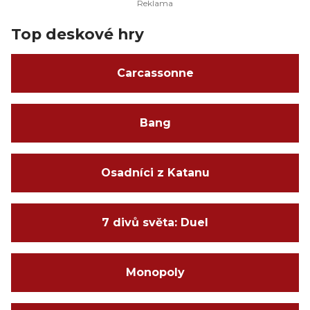
Top deskové hry
Carcassonne
Bang
Osadníci z Katanu
7 divů světa: Duel
Monopoly