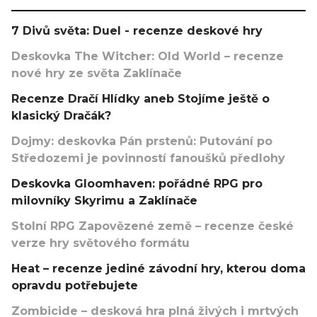
7 Divů světa: Duel - recenze deskové hry
Deskovka The Witcher: Old World – recenze
nové hry ze světa Zaklínače
Recenze Dračí Hlídky aneb Stojíme ještě o
klasický Dračák?
Dojmy: deskovka Pán prstenů: Putování po
Středozemi je povinností fanoušků předlohy
Deskovka Gloomhaven: pořádné RPG pro
milovníky Skyrimu a Zaklínače
Stolní RPG Zapovězené země – recenze české
verze hry světového formátu
Heat – recenze jediné závodní hry, kterou doma
opravdu potřebujete
Zombicide – desková hra plná živých i mrtvých