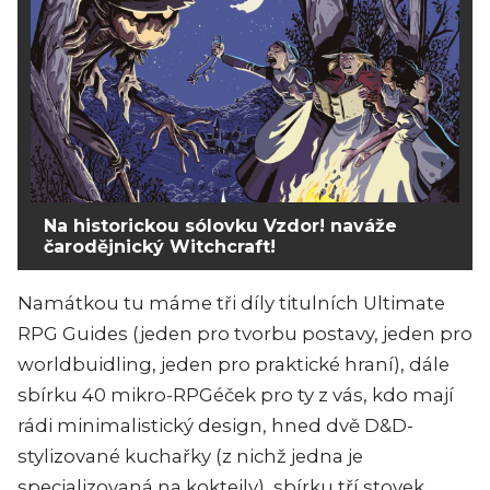
Na historickou sólovku Vzdor! naváže
čarodějnický Witchcraft!
Namátkou tu máme tři díly titulních Ultimate
RPG Guides (jeden pro tvorbu postavy, jeden pro
worldbuidling, jeden pro praktické hraní), dále
sbírku 40 mikro-RPGéček pro ty z vás, kdo mají
rádi minimalistický design, hned dvě D&D-
stylizované kuchařky (z nichž jedna je
specializovaná na koktejly), sbírku tří stovek