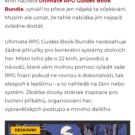
knih nazvete
Ultimate RPG Guides Book
Bundle
, vytváří to přece jen nějaká ta očekávání.
Musím ale uznat, že tahle nabídka jim nejspíš
zvládne dostát.
Ultimate RPG Guides Book Bundle n
eobsahuje
žádné příručky pro konkrétní systémy stolních
her. Místo toho jde o 22 knih, průvodců a
návodů, které vám mohou pomoci vyladit vaše
RPG hraní pokud ne rovnou k dokonalosti, tak
alespoň k lepšímu – a to nehledě na žánr nebo
systém. Zkrátka stovky stránek inspirace pro
tvoření příběhů, organizování her,
vypravěčských postupů a mnoho dalšího.
DESKOVKY