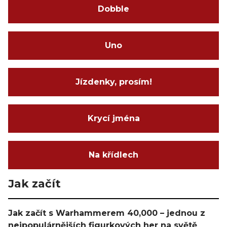
Dobble
Uno
Jízdenky, prosím!
Krycí jména
Na křídlech
Jak začít
Jak začít s Warhammerem 40,000 – jednou z
nejpopulárnějších figurkových her na světě