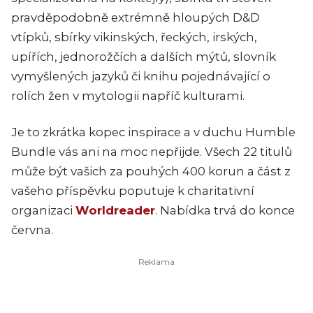
pravděpodobně extrémně hloupých D&D
vtípků, sbírky vikinských, řeckých, irských,
upířích, jednorožčích a dalších mýtů, slovník
vymyšlených jazyků či knihu pojednávající o
rolích žen v mytologii napříč kulturami.
Je to zkrátka kopec inspirace a v duchu H
umble
Bundle vás ani na moc nepřijde. Všech 22 titulů
může být vašich za pouhých 400 korun a část z
vašeho příspěvku poputuje k charitativní
organizaci
Worldreader
.
Nabídka trvá do konce
června.