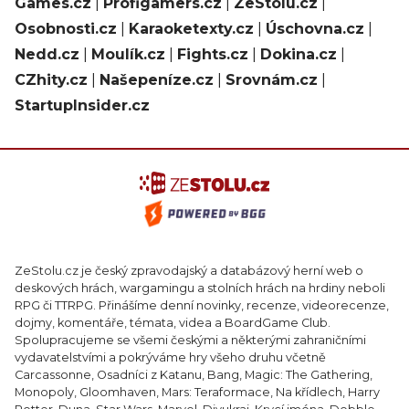
Games.cz
|
Profigamers.cz
|
ZeStolu.cz
|
Osobnosti.cz
|
Karaoketexty.cz
|
Úschovna.cz
|
Nedd.cz
|
Moulík.cz
|
Fights.cz
|
Dokina.cz
|
CZhity.cz
|
Našepeníze.cz
|
Srovnám.cz
|
StartupInsider.cz
ZeStolu.cz je český zpravodajský a databázový herní web o
deskových hrách, wargamingu a stolních hrách na hrdiny neboli
RPG či TTRPG. Přinášíme denní novinky, recenze, videorecenze,
dojmy, komentáře, témata, videa a BoardGame Club.
Spolupracujeme se všemi českými a některými zahraničními
vydavatelstvími a pokrýváme hry všeho druhu včetně
Carcassonne, Osadníci z Katanu, Bang, Magic: The Gathering,
Monopoly, Gloomhaven, Mars: Teraformace, Na křídlech, Harry