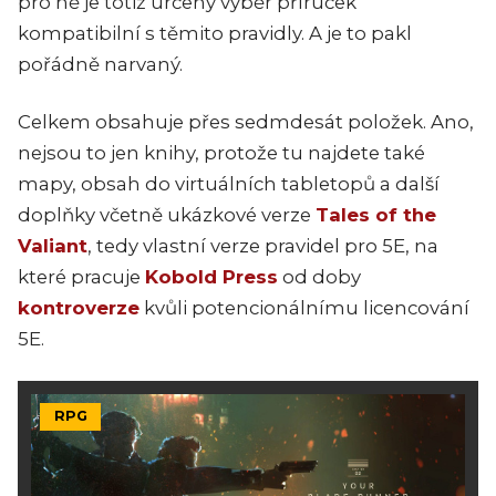
pro ně je totiž určený výběr příruček
kompatibilní s těmito pravidly. A je to pakl
pořádně narvaný.
Celkem obsahuje přes sedmdesát položek. Ano,
nejsou to jen knihy, protože tu najdete také
mapy, obsah do virtuálních tabletopů a další
doplňky včetně ukázkové verze
Tales of the
Valiant
, tedy vlastní verze pravidel pro 5E, na
které pracuje
Kobold Press
od doby
kontroverze
kvůli potencionálnímu licencování
5E.
RPG