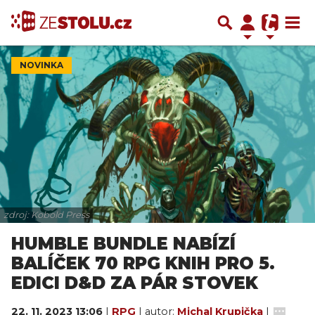
NOVINKA
zdroj: Kobold Press
HUMBLE BUNDLE NABÍZÍ
BALÍČEK 70 RPG KNIH PRO 5.
EDICI D&D ZA PÁR STOVEK
22. 11. 2023 13:06
|
RPG
| autor:
Michal Krupička
|