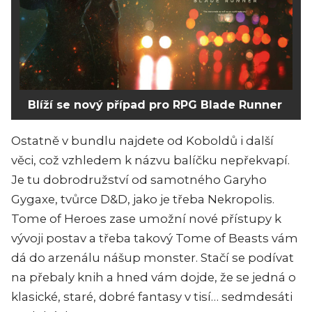
Blíží se nový případ pro RPG Blade Runner
Ostatně v bundlu najdete od Koboldů i další
věci, což vzhledem k názvu balíčku nepřekvapí.
Je tu dobrodružství od samotného Garyho
Gygaxe, tvůrce D&D, jako je třeba Nekropolis.
Tome of Heroes zase umožní nové přístupy k
vývoji postav a třeba takový Tome of Beasts vám
dá do arzenálu nášup monster. Stačí se podívat
na přebaly knih a hned vám dojde, že se jedná o
klasické, staré, dobré fantasy v tisí… sedmdesáti