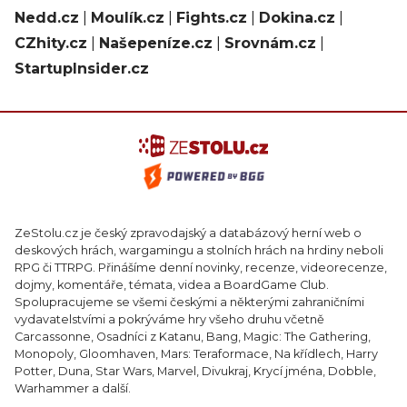
Nedd.cz
|
Moulík.cz
|
Fights.cz
|
Dokina.cz
|
CZhity.cz
|
Našepeníze.cz
|
Srovnám.cz
|
StartupInsider.cz
ZeStolu.cz je český zpravodajský a databázový herní web o
deskových hrách, wargamingu a stolních hrách na hrdiny neboli
RPG či TTRPG. Přinášíme denní novinky, recenze, videorecenze,
dojmy, komentáře, témata, videa a BoardGame Club.
Spolupracujeme se všemi českými a některými zahraničními
vydavatelstvími a pokrýváme hry všeho druhu včetně
Carcassonne, Osadníci z Katanu, Bang, Magic: The Gathering,
Monopoly, Gloomhaven, Mars: Teraformace, Na křídlech, Harry
Potter, Duna, Star Wars, Marvel, Divukraj, Krycí jména, Dobble,
Warhammer a další.