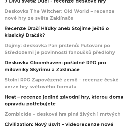
7 Divů světa: Duel - recenze deskové hry
Deskovka The Witcher: Old World – recenze
nové hry ze světa Zaklínače
Recenze Dračí Hlídky aneb Stojíme ještě o
klasický Dračák?
Dojmy: deskovka Pán prstenů: Putování po
Středozemi je povinností fanoušků předlohy
Deskovka Gloomhaven: pořádné RPG pro
milovníky Skyrimu a Zaklínače
Stolní RPG Zapovězené země – recenze české
verze hry světového formátu
Heat – recenze jediné závodní hry, kterou doma
opravdu potřebujete
Zombicide – desková hra plná živých i mrtvých
Civilization: Nový úsvit – videorecenze nové