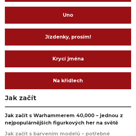
Uno
Jízdenky, prosím!
Krycí jména
Na křídlech
Jak začít
Jak začít s Warhammerem 40,000 – jednou z
nejpopulárnějších figurkových her na světě
Jak začít s barvením modelů – potřebné