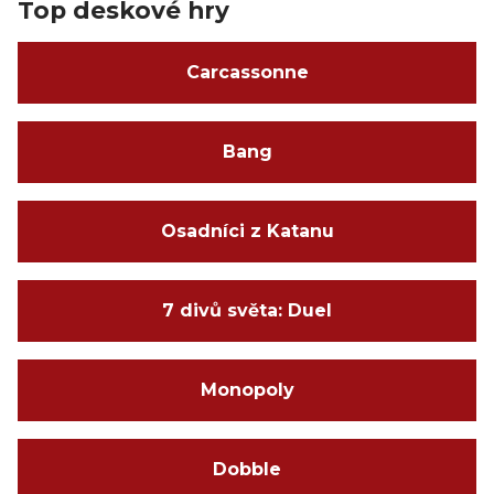
Top deskové hry
Carcassonne
Bang
Osadníci z Katanu
7 divů světa: Duel
Monopoly
Dobble