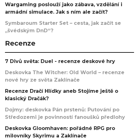
Wargaming poslouží jako zábava, vzdělání i
armádní simulace. Jak s ním ale začít?
Symbaroum Starter Set – cesta, jak začít se
„švédským DnD“?
Recenze
7 Divů světa: Duel - recenze deskové hry
Deskovka The Witcher: Old World – recenze
nové hry ze světa Zaklínače
Recenze Dračí Hlídky aneb Stojíme ještě o
klasický Dračák?
Dojmy: deskovka Pán prstenů: Putování po
Středozemi je povinností fanoušků předlohy
Deskovka Gloomhaven: pořádné RPG pro
milovníky Skyrimu a Zaklínače