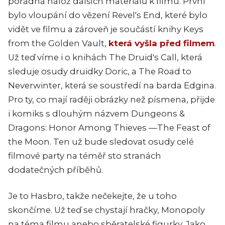
pořádná nálož dalších materiálů k filmu. První
bylo vloupání do vězení Revel's End, které bylo
vidět ve filmu a zároveň je součástí knihy Keys
from the Golden Vault,
která vyšla před filmem
.
Už teď víme i o knihách The Druid's Call, která
sleduje osudy druidky Doric, a The Road to
Neverwinter, která se soustředí na barda Edgina.
Pro ty, co mají raději obrázky než písmena, přijde
i komiks s dlouhým názvem Dungeons &
Dragons: Honor Among Thieves —The Feast of
the Moon. Ten už bude sledovat osudy celé
filmové party na téměř sto stranách
dodatečných příběhů.
Je to Hasbro, takže nečekejte, že u toho
skončíme. Už teď se chystají hračky, Monopoly
na téma filmu anebo sběratelské figurky. Jako