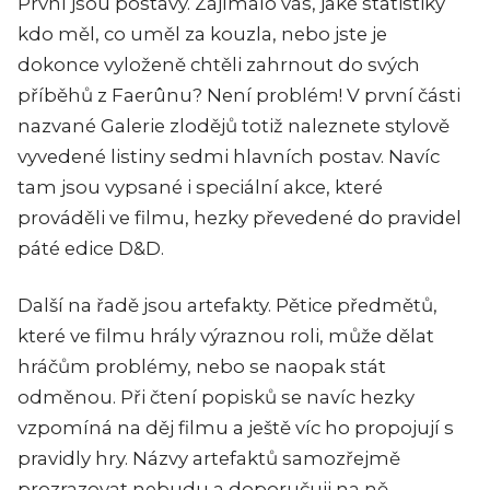
První jsou postavy. Zajímalo vás, jaké statistiky
kdo měl, co uměl za kouzla, nebo jste je
dokonce vyloženě chtěli zahrnout do svých
příběhů z Faerûnu? Není problém! V první části
nazvané Galerie zlodějů totiž naleznete stylově
vyvedené listiny sedmi hlavních postav. Navíc
tam jsou vypsané i speciální akce, které
prováděli ve filmu, hezky převedené do pravidel
páté edice D&D.
Další na řadě jsou artefakty. Pětice předmětů,
které ve filmu hrály výraznou roli, může dělat
hráčům problémy, nebo se naopak stát
odměnou. Při čtení popisků se navíc hezky
vzpomíná na děj filmu a ještě víc ho propojují s
pravidly hry. Názvy artefaktů samozřejmě
prozrazovat nebudu a doporučuji na ně