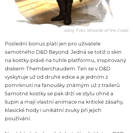
zdroj: Foto: Wizards of the Coast
Poslední bonus platí jen pro uživatele
samotného D&D Beyond. Jedná se totiž o skin
na kostky právě na tuhle platformu, inspirovaný
drakem Themberchaudem. Ten se v D&D
vyskytuje už od druhé edice a je jedním z
pomrknutí na fanoušky známým už z trailerů.
Samotné kostky se pak drží ve stylu ohně a
šupin a mají vlastní animace na kritické zásahy,
klasické hody i unikátní zvuky při jejich
používání.