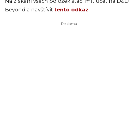
Na získání všech položek stačí mít účet na D&D
Beyond a navštívit
tento odkaz
.