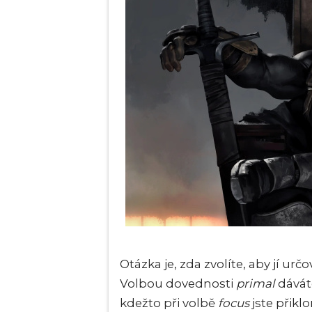
Otázka je, zda zvolíte, aby jí u
Volbou dovednosti
primal
dávát
kdežto při volbě
focus
jste přik