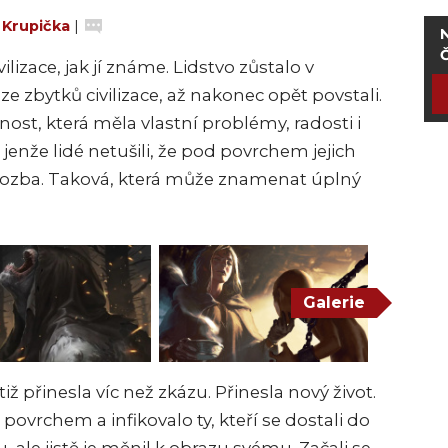
 Krupička
|
Č
ilizace, jak jí známe. Lidstvo zůstalo v
 ze zbytků civilizace, až nakonec opět povstali.
nost, která měla vlastní problémy, radosti i
 jenže lidé netušili, že pod povrchem jejich
hrozba. Taková, která může znamenat úplný
Galerie
iž přinesla víc než zkázu. Přinesla nový život.
ovrchem a infikovalo ty, kteří se dostali do