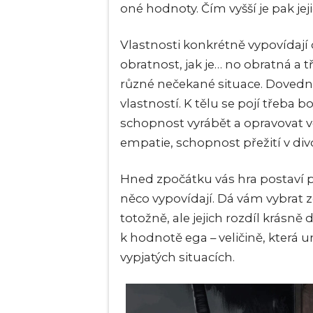
oné hodnoty. Čím vyšší je pak jeji
Vlastnosti konkrétně vypovídají o 
obratnost, jak je… no obratná a 
různé nečekané situace. Dovedno
vlastností. K tělu se pojí třeba b
schopnost vyrábět a opravovat vě
empatie, schopnost přežití v div
Hned zpočátku vás hra postaví p
něco vypovídají. Dá vám vybrat z
totožně, ale jejich rozdíl krásně
k hodnotě ega – veličině, která
vypjatých situacích.