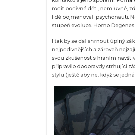
kontaktu s jeho sporami. Pomalu,
rodit podivné děti, nemluvné, zd
lidé pojmenovali psychonauti. No
stupeň evoluce. Homo Degenesi
I tak by se dal shrnout úplný z
nejpodivnějších a zároveň nejzaj
svou zkušenost s hraním navští
připravilo doopravdy strhující 
stylu (ještě aby ne, když se jedn