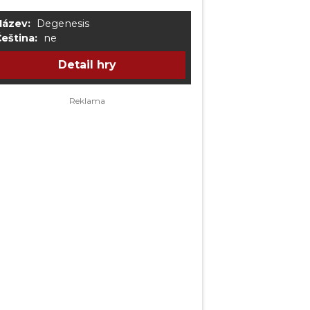
Název:
Degenesis
eština:
ne
Detail hry