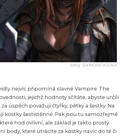
zdroj: SIXMOREVODKA
idly nejvíc připomíná slavné Vampire: The
ednosti, jejichž hodnoty sčítáte, abyste určili
za úspěch považují čtyřky, pětky a šestky. Na
jí kostky šestistěnné. Pak jsou tu samozřejmě
teré hod ovlivní, ale základ je takto prostý.
body, které utrácíte za kostky navíc do té či