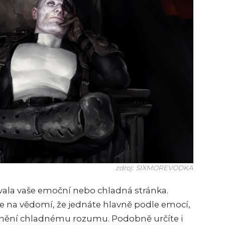
zdroj: SIXMOREVODKA
rčovala vaše emoční nebo chladná stránka.
e na vědomí, že jednáte hlavně podle emocí,
lonění chladnému rozumu. Podobně určíte i