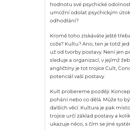
hodnotu své psychické odolnosti,
umožní odolat psychickým útok
odhodlání?
Kromě toho získáváte ještě třeba
cože? Kultu? Ano, ten je totiž je
už od tvorby postavy. Není jen 
sleduje a organizací, v jejímž žeb
angličtiny je tot trojice Cult, C
potenciál vaší postavy.
Kult probereme později. Koncept
pohání nebo co dělá. Může to b
dalších věcí. Kultura je pak míst
trojice určí základ postavy a ko
ukazuje něco, s čím se jiné systé