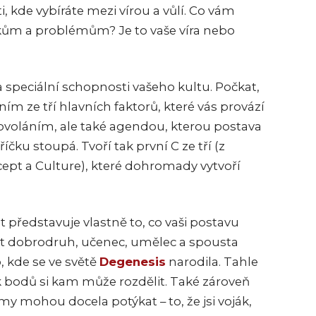
 kde vybíráte mezi vírou a vůlí. Co vám
ům a problémům? Je to vaše víra nebo
 speciální schopnosti vašeho kultu. Počkat,
dním ze tří hlavních faktorů, které vás provází
povoláním, ale také agendou, kterou postava
říčku stoupá. Tvoří tak první C ze tří (z
oncept a Culture), které dohromady vytvoří
 představuje vlastně to, co vaši postavu
ýt dobrodruh, učenec, umělec a spousta
o, kde se ve světě
Degenesis
narodila. Tahle
lik bodů si kam může rozdělit. Také zároveň
my mohou docela potýkat – to, že jsi voják,