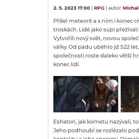
2. 5. 2023 17:00
|
RPG
| autor:
Michal
Přišel meteorit a s ním i konec civ
troskách. Lidé jako supi přežívali
Vytvořili nový svět, novou společ
války. Od pádu uběhlo již 522 let,
společnosti roste daleko větší 
konec lidí.
Eshaton, jak kometu nazývali, tot
Jeho podhoubí se rozlézalo pod p