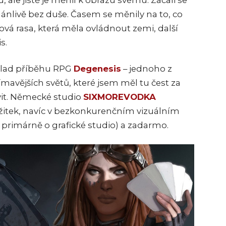
 ale jistě je měnil k obrazu svému. Začali se
ánlivě bez duše. Časem se měnily na to, co
vá rasa, která měla ovládnout zemi, další
s.
áklad příběhu RPG
Degenesis
– jednoho z
ímavějších světů, které jsem měl tu čest za
vit. Německé studio
SIXMOREVODKA
zážitek, navíc v bezkonkurenčním vizuálním
á primárně o grafické studio) a zadarmo.