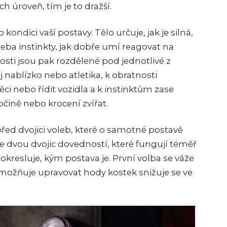
ch úroveň, tím je to dražší.
kondici vaší postavy. Tělo určuje, jak je silná,
třeba instinkty, jak dobře umí reagovat na
sti jsou pak rozdělené pod jednotlivé z
oj nablízko nebo atletika, k obratnosti
ci nebo řídit vozidla a k instinktům zase
očině nebo krocení zvířat.
řed dvojici voleb, které o samotné postavě
e dvou dvojic dovedností, které fungují téměř
 dokresluje, kým postava je. První volba se váže
 umožňuje upravovat hody kostek snižuje se ve