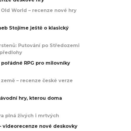
 Old World – recenze nové hry
eb Stojíme ještě o klasický
rstenů: Putování po Středozemi
 předlohy
pořádné RPG pro milovníky
 země – recenze české verze
závodní hry, kterou doma
a plná živých i mrtvých
t – videorecenze nové deskovky