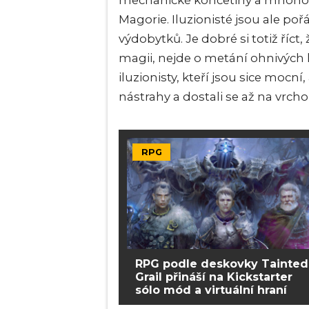
mechanické končetiny a mnoho d
Magorie. Iluzionisté jsou ale po
výdobytků. Je dobré si totiž říct
magii, nejde o metání ohnivých k
iluzionisty, kteří jsou sice mocní
nástrahy a dostali se až na vrchol
RPG
RPG podle deskovky Tainted
Grail přináší na Kickstarter
sólo mód a virtuální hraní