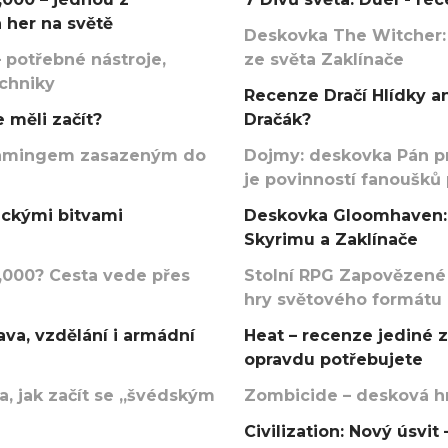
 her na světě
Deskovka The Witcher:
 potřebné nástroje,
ze světa Zaklínače
echniky
Recenze Dračí Hlídky an
 měli začít?
Dračák?
argamingem zasazeným do
Dojmy: deskovka Pán p
je povinností fanoušků
ickými bitvami
Deskovka Gloomhaven: 
Skyrimu a Zaklínače
000? Cesta vede přes
Stolní RPG Zapovězené
hry světového formátu
va, vzdělání i armádní
Heat – recenze jediné 
opravdu potřebujete
, jak začít se „švédským
Zombicide – desková hr
Civilization: Nový úsvi