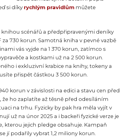
eď si díky
rychlým pravidlům
můžete
s knihou scénářů a předpřipravenými deníky
 za 730 korun. Samotná kniha v pevné vazbě
tinami vás vyjde na 1 370 korun, zatímco s
 vypravěče a kostkami už na 2 500 korun.
ho i exkluzivní krabice na knihy, tokeny a
musíte přispět částkou 3 500 korun.
0 korun v závislosti na edici a stavu cen před
, že ho zaplatíte až těsně před odesíláním
tuaci na trhu. Fyzicky by pak hra měla vyjít v
nují už na únor 2025 a i backeři fyzické verze je
, kterou jejich pledge obsahuje. Kampaň
e jí podařily vybrat 1,2 miliony korun.