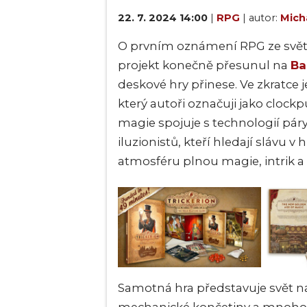
22. 7. 2024 14:00
|
RPG
| autor:
Mich
O prvním oznámení RPG ze svě
projekt konečně přesunul na
Ba
deskové hry přinese. Ve zkratce 
který autoři označuji jako clock
magie spojuje s technologií páry
iluzionistů, kteří hledají slávu v
atmosféru plnou magie, intrik a
Samotná hra představuje svět na