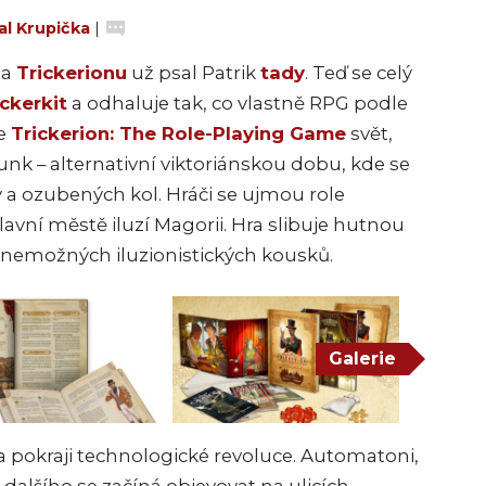
al Krupička
|
ta
Trickerionu
už psal Patrik
tady
. Teď se celý
ckerkit
a odhaluje tak, co vlastně RPG podle
je
Trickerion: The Role-Playing Game
svět,
punk – alternativní viktoriánskou dobu, kde se
 a ozubených kol. Hráči se ujmou role
 hlavní městě iluzí Magorii. Hra slibuje hutnou
 nemožných iluzionistických kousků.
Galerie
 pokraji technologické revoluce. Automatoni,