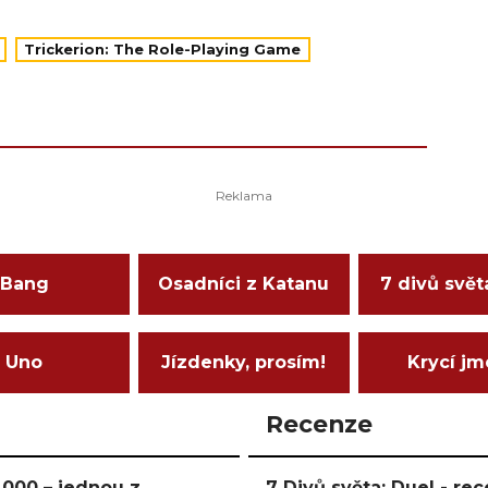
Trickerion: The Role-Playing Game
Bang
Osadníci z Katanu
7 divů svět
Uno
Jízdenky, prosím!
Krycí j
Recenze
000 – jednou z
7 Divů světa: Duel - r