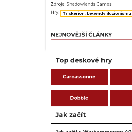
Zdroje:
Shadowlands Games
Hry:
Trickerion: Legendy iluzionismu
NEJNOVĚJŠÍ ČLÁNKY
Top deskové hry
Carcassonne
Dobble
Jak začít
Jak začít s Warhammerem 40,