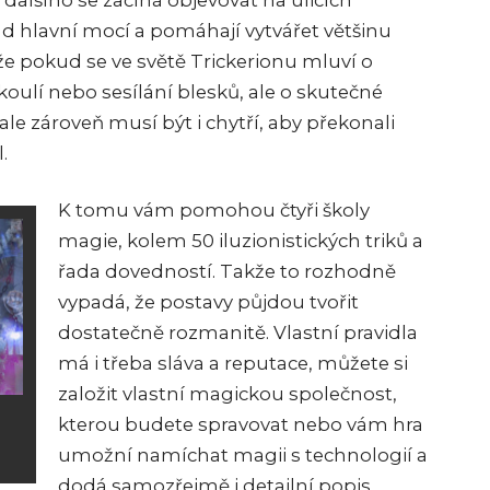
alšího se začíná objevovat na ulicích
řád hlavní mocí a pomáhají vytvářet většinu
, že pokud se ve světě Trickerionu mluví o
oulí nebo sesílání blesků, ale o skutečné
, ale zároveň musí být i chytří, aby překonali
.
K tomu vám pomohou čtyři školy
magie, kolem 50 iluzionistických triků a
řada dovedností. Takže to rozhodně
vypadá, že postavy půjdou tvořit
dostatečně rozmanitě. Vlastní pravidla
má i třeba sláva a reputace, můžete si
založit vlastní magickou společnost,
kterou budete spravovat nebo vám hra
umožní namíchat magii s technologií a
dodá samozřejmě i detailní popis