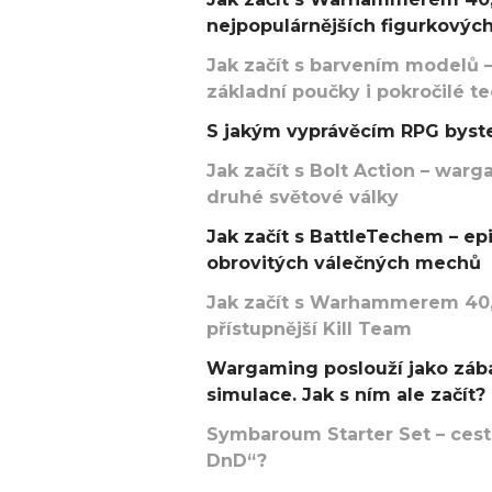
nejpopulárnějších figurkových
Jak začít s barvením modelů –
základní poučky i pokročilé t
S jakým vyprávěcím RPG byste
Jak začít s Bolt Action – w
druhé světové války
Jak začít s BattleTechem – ep
obrovitých válečných mechů
Jak začít s Warhammerem 40,
přístupnější Kill Team
Wargaming poslouží jako zába
simulace. Jak s ním ale začít?
Symbaroum Starter Set – cesta
DnD“?