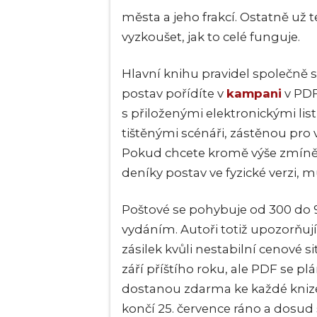
města a jeho frakcí. Ostatně už t
vyzkoušet, jak to celé funguje.
Hlavní knihu pravidel společně 
postav pořídíte v
kampani
v PDF
s přiloženými elektronickými lis
tištěnými scénáři, zástěnou pro
Pokud chcete kromě výše zmíněné
deníky postav ve fyzické verzi, 
Poštové se pohybuje od 300 do 94
vydáním. Autoři totiž upozorňují
zásilek kvůli nestabilní cenové si
září příštího roku, ale PDF se plá
dostanou zdarma ke každé knize
končí 25. července ráno a dosud s