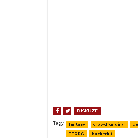
DISKUZE
Tagy:
fantasy
crowdfunding
de
TTRPG
backerkit