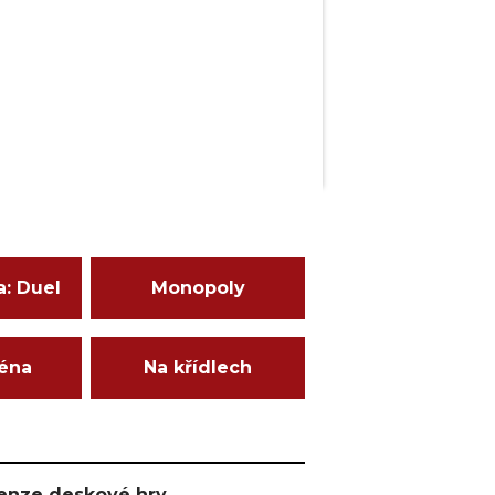
a: Duel
Monopoly
ména
Na křídlech
ecenze deskové hry