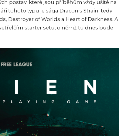
ých postav, které jsou příběhům vždy ušité na
i tohoto typu je sága Draconis Strain, tedy
ods, Destroyer of Worlds a Heart of Darkness. A
vetřelčím starter setu, o němž tu dnes bude