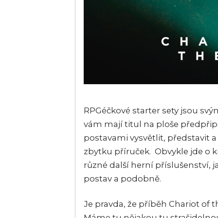
RPGéčkové starter sety jsou sv
vám mají titul na ploše předpř
postavami vysvětlit, představit 
zbytku příruček. Obvykle jde o kr
různé další herní příslušenství,
postav a podobně.
Je pravda, že příběh Chariot of
Máme tu nějakou tu strašidelno