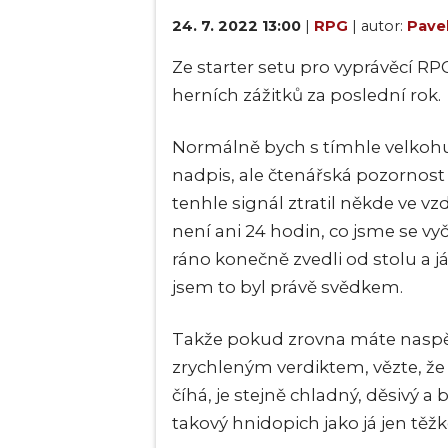
24. 7. 2022 13:00
|
RPG
| autor:
Pave
Ze starter setu pro vyprávěcí RP
herních zážitků za poslední rok.
Normálně bych s tímhle velkoh
nadpis, ale čtenářská pozornost 
tenhle signál ztratil někde ve 
není ani 24 hodin, co jsme se vy
ráno konečně zvedli od stolu a j
jsem to byl právě svědkem.
Takže pokud zrovna máte naspě
zrychleným verdiktem, vězte, že 
číhá, je stejně chladný, děsivý a 
takový hnidopich jako já jen tě