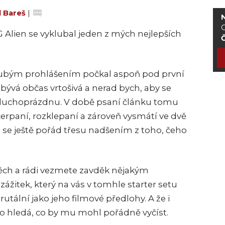
l Bareš
|
G Alien se vyklubal jeden z mých nejlepších
Č
ubým prohlášením počkal aspoň pod první
bývá občas vrtošivá a nerad bych, aby se
vzduchoprázdnu. V době psaní článku tomu
čerpaní, rozklepaní a zároveň vysmátí ve dvě
á se ještě pořád třesu nadšením z toho, čeho
ch a rádi vezmete zavděk nějakým
zážitek, který na vás v tomhle starter setu
brutální jako jeho filmové předlohy. A že i
žko hledá, co by mu mohl pořádně vyčíst.