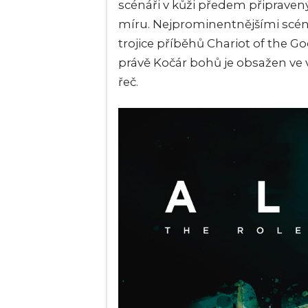
scénáři v kůži předem připraven
míru. Nejprominentnějšími scénář
trojice příběhů Chariot of the G
právě Kočár bohů je obsažen ve 
řeč.