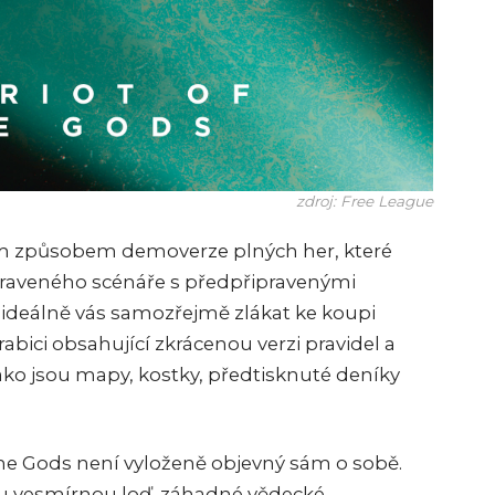
zdroj: Free League
ým způsobem demoverze plných her, které
ipraveného scénáře s předpřipravenými
a ideálně vás samozřejmě zlákat ke koupi
abici obsahující zkrácenou verzi pravidel a
 jako jsou mapy, kostky, předtisknuté deníky
 the Gods není vyloženě objevný sám o sobě.
u vesmírnou loď, záhadné vědecké