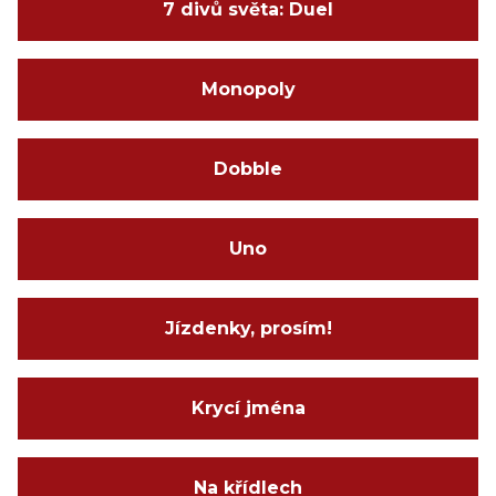
7 divů světa: Duel
Monopoly
Dobble
Uno
Jízdenky, prosím!
Krycí jména
Na křídlech