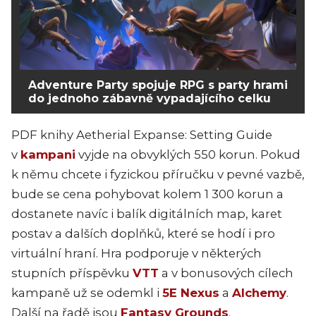
Adventure Party spojuje RPG s party hrami
do jednoho zábavně vypadajícího celku
PDF knihy Aetherial Expanse: Setting Guide
v
kampani
vyjde na obvyklých 550 korun. Pokud
k němu chcete i fyzickou příručku v pevné vazbě,
bude se cena pohybovat kolem 1 300 korun a
dostanete navíc i balík digitálních map, karet
postav a dalších doplňků, které se hodí i pro
virtuální hraní. Hra podporuje v některých
stupních příspěvku
VTT
a v bonusových cílech
kampaně už se odemkl i
5E Nexus
a
Alchemy
.
Další na řadě jsou
Fantasy Grounds
.