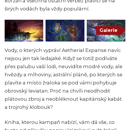
korzáři a všechna ostatní verbež plavící se na
širých vodách byla vždy populární.
Galerie
Vody, o kterých vypráví Aetherial Expanse navíc
nejsou jen tak ledajaké. Když se totiž podíváte
přes palubu vaší lodi, neuvidíte modré vody, ale
hvězdy a mlhoviny, astrální pláně, po kterých se
plavíte a místo žraloka se pod vámi pohybuje
obrovský leviatan. Proč na chvíli neodhodit
plátovou zbroj a neobléknout kapitánský kabát
a trojrohý klobouk?
Kniha, kterou kampaň nabízí, vám dá vše, co