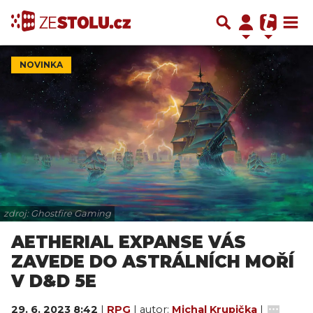
NOVINKA
zdroj: Ghostfire Gaming
AETHERIAL EXPANSE VÁS
ZAVEDE DO ASTRÁLNÍCH MOŘÍ
V D&D 5E
29. 6. 2023 8:42
|
RPG
| autor:
Michal Krupička
|