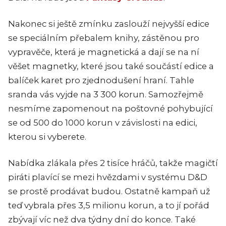
Nakonec si ještě zmínku zaslouží nejvyšší edice
se speciálním přebalem knihy, zástěnou pro
vypravěče, která je magnetická a dají se na ní
věšet magnetky, které jsou také součástí edice a
balíček karet pro zjednodušení hraní. Tahle
sranda vás vyjde na 3 300 korun. Samozřejmě
nesmíme zapomenout na poštovné pohybující
se od 500 do 1000 korun v závislosti na edici,
kterou si vyberete.
Nabídka zlákala přes 2 tisíce hráčů, takže magičtí
piráti plavící se mezi hvězdami v systému D&D
se prostě prodávat budou. Ostatně kampaň už
teď vybrala přes 3,5 milionu korun, a to jí pořád
zbývají víc než dva týdny dní do konce. Také