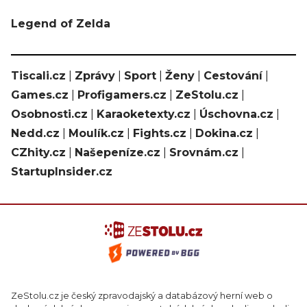
Legend of Zelda
Tiscali.cz
|
Zprávy
|
Sport
|
Ženy
|
Cestování
|
Games.cz
|
Profigamers.cz
|
ZeStolu.cz
|
Osobnosti.cz
|
Karaoketexty.cz
|
Úschovna.cz
|
Nedd.cz
|
Moulík.cz
|
Fights.cz
|
Dokina.cz
|
CZhity.cz
|
Našepeníze.cz
|
Srovnám.cz
|
StartupInsider.cz
ZeStolu.cz je český zpravodajský a databázový herní web o