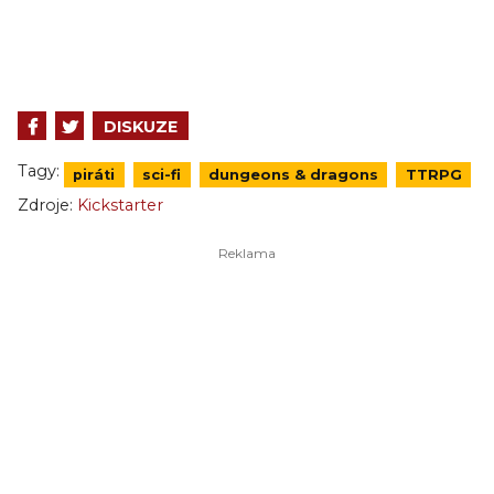
DISKUZE
Tagy:
piráti
sci-fi
dungeons & dragons
TTRPG
Zdroje:
Kickstarter