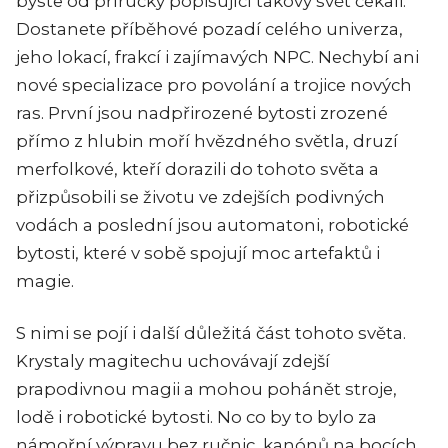
byste od příručky popisující takový svět čekali.
Dostanete příběhové pozadí celého univerza,
jeho lokací, frakcí i zajímavých NPC. Nechybí ani
nové specializace pro povolání a trojice nových
ras. První jsou nadpřirozené bytosti zrozené
přímo z hlubin moří hvězdného světla, druzí
merfolkové, kteří dorazili do tohoto světa a
přizpůsobili se životu ve zdejších podivných
vodách a poslední jsou automatoni, robotické
bytosti, které v sobě spojují moc artefaktů i
magie.
S nimi se pojí i další důležitá část tohoto světa.
Krystaly magitechu uchovávají zdejší
prapodivnou magii a mohou pohánět stroje,
lodě i robotické bytosti. No co by to bylo za
námořní výpravu bez ručnic, kanónů na bocích