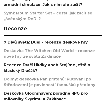
armádní simulace. Jak s ním ale začít?
Symbaroum Starter Set – cesta, jak začít se
„švédským DnD“?
Recenze
7 Divů světa: Duel - recenze deskové hry
Deskovka The Witcher: Old World – recenze
nové hry ze světa Zaklínače
Recenze Dračí Hlídky aneb Stojíme ještě o
klasický Dračák?
Dojmy: deskovka Pán prstenů: Putování po
Středozemi je povinností fanoušků předlohy
Deskovka Gloomhaven: pořádné RPG pro
milovníky Skyrimu a Zaklínače