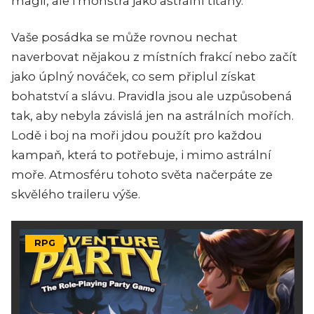
magií, ale i monstra jako astrální titány.
Vaše posádka se může rovnou nechat
naverbovat nějakou z místních frakcí nebo začít
jako úplný nováček, co sem připlul získat
bohatství a slávu. Pravidla jsou ale uzpůsobená
tak, aby nebyla závislá jen na astrálních mořích.
Lodě i boj na moři jdou použít pro každou
kampaň, která to potřebuje, i mimo astrální
moře. Atmosféru tohoto světa načerpáte ze
skvělého traileru výše.
RPG