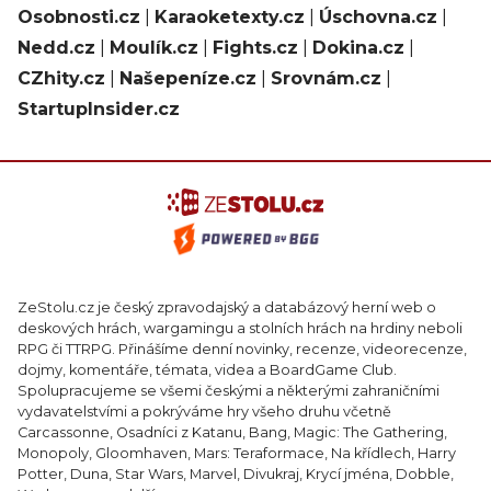
Osobnosti.cz
|
Karaoketexty.cz
|
Úschovna.cz
|
Nedd.cz
|
Moulík.cz
|
Fights.cz
|
Dokina.cz
|
CZhity.cz
|
Našepeníze.cz
|
Srovnám.cz
|
StartupInsider.cz
ZeStolu.cz je český zpravodajský a databázový herní web o
deskových hrách, wargamingu a stolních hrách na hrdiny neboli
RPG či TTRPG. Přinášíme denní novinky, recenze, videorecenze,
dojmy, komentáře, témata, videa a BoardGame Club.
Spolupracujeme se všemi českými a některými zahraničními
vydavatelstvími a pokrýváme hry všeho druhu včetně
Carcassonne, Osadníci z Katanu, Bang, Magic: The Gathering,
Monopoly, Gloomhaven, Mars: Teraformace, Na křídlech, Harry
Potter, Duna, Star Wars, Marvel, Divukraj, Krycí jména, Dobble,