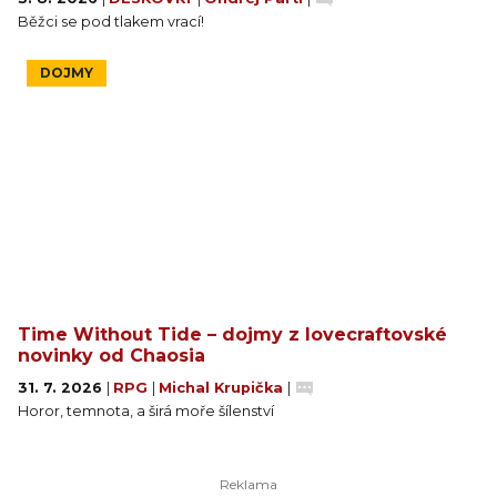
Běžci se pod tlakem vrací!
DOJMY
Time Without Tide – dojmy z lovecraftovské
novinky od Chaosia
31. 7. 2026
|
RPG
|
Michal Krupička
|
Horor, temnota, a širá moře šílenství