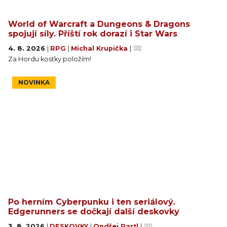
World of Warcraft a Dungeons & Dragons
spojují síly. Příští rok dorazí i Star Wars
4. 8. 2026
|
RPG
|
Michal Krupička
|
Za Hordu kostky položím!
NOVINKA
Po herním Cyberpunku i ten seriálový.
Edgerunners se dočkají další deskovky
3. 8. 2026
|
DESKOVKY
|
Ondřej Partl
|