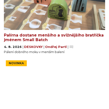
Palírna dostane menšího a svižnějšího bratříčka
jménem Small Batch
4. 8. 2026
|
DESKOVKY
|
Ondřej Partl
|
Pálení dobrého moku v menším balení
NOVINKA