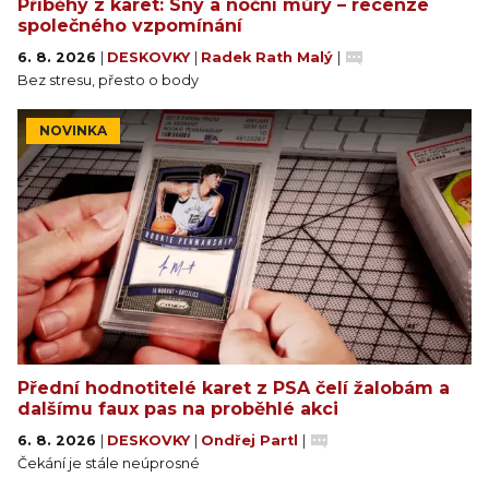
Příběhy z karet: Sny a noční můry – recenze
společného vzpomínání
6. 8. 2026
|
DESKOVKY
|
Radek Rath Malý
|
Bez stresu, přesto o body
NOVINKA
Přední hodnotitelé karet z PSA čelí žalobám a
dalšímu faux pas na proběhlé akci
6. 8. 2026
|
DESKOVKY
|
Ondřej Partl
|
Čekání je stále neúprosné