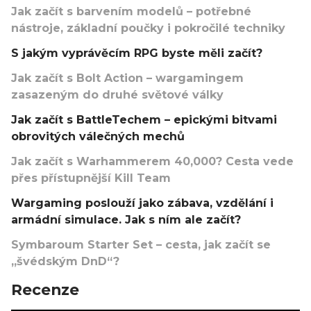
Jak začít s barvením modelů – potřebné
nástroje, základní poučky i pokročilé techniky
S jakým vyprávěcím RPG byste měli začít?
Jak začít s Bolt Action – wargamingem
zasazeným do druhé světové války
Jak začít s BattleTechem – epickými bitvami
obrovitých válečných mechů
Jak začít s Warhammerem 40,000? Cesta vede
přes přístupnější Kill Team
Wargaming poslouží jako zábava, vzdělání i
armádní simulace. Jak s ním ale začít?
Symbaroum Starter Set – cesta, jak začít se
„švédským DnD“?
Recenze