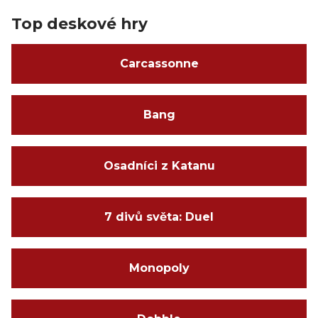
Top deskové hry
Carcassonne
Bang
Osadníci z Katanu
7 divů světa: Duel
Monopoly