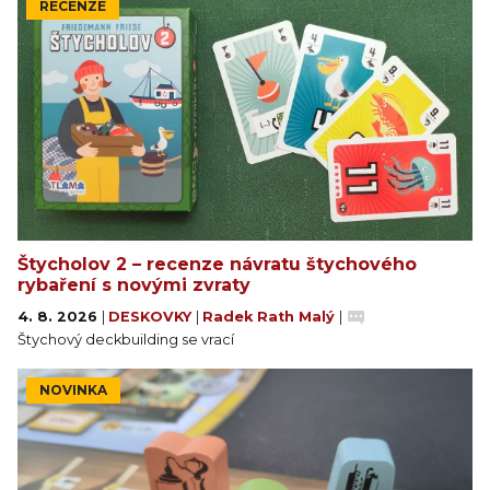
RECENZE
Štycholov 2 – recenze návratu štychového
rybaření s novými zvraty
4. 8. 2026
|
DESKOVKY
|
Radek Rath Malý
|
Štychový deckbuilding se vrací
NOVINKA