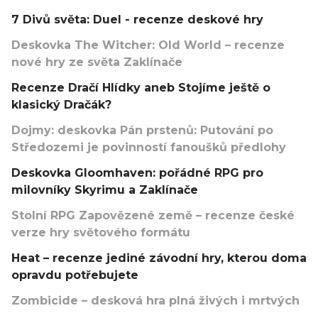
7 Divů světa: Duel - recenze deskové hry
Deskovka The Witcher: Old World – recenze
nové hry ze světa Zaklínače
Recenze Dračí Hlídky aneb Stojíme ještě o
klasický Dračák?
Dojmy: deskovka Pán prstenů: Putování po
Středozemi je povinností fanoušků předlohy
Deskovka Gloomhaven: pořádné RPG pro
milovníky Skyrimu a Zaklínače
Stolní RPG Zapovězené země – recenze české
verze hry světového formátu
Heat – recenze jediné závodní hry, kterou doma
opravdu potřebujete
Zombicide – desková hra plná živých i mrtvých