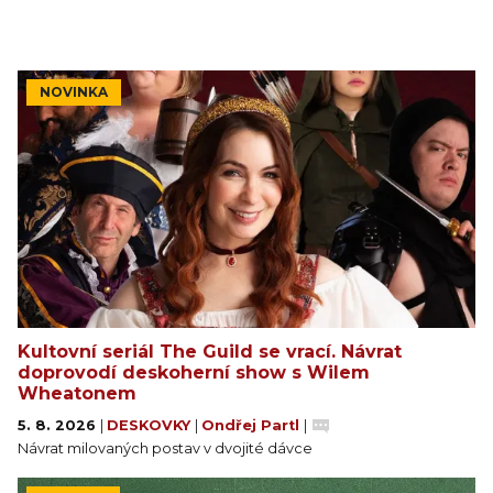
NOVINKA
Kultovní seriál The Guild se vrací. Návrat
doprovodí deskoherní show s Wilem
Wheatonem
5. 8. 2026
|
DESKOVKY
|
Ondřej Partl
|
Návrat milovaných postav v dvojité dávce