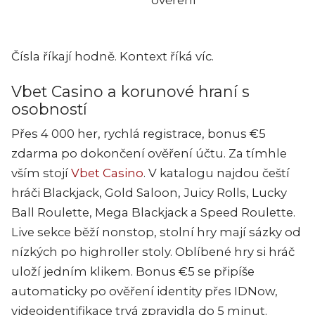
ověření
Čísla říkají hodně. Kontext říká víc.
Vbet Casino a korunové hraní s
osobností
Přes 4 000 her, rychlá registrace, bonus €5
zdarma po dokončení ověření účtu. Za tímhle
vším stojí
Vbet Casino
. V katalogu najdou čeští
hráči Blackjack, Gold Saloon, Juicy Rolls, Lucky
Ball Roulette, Mega Blackjack a Speed Roulette.
Live sekce běží nonstop, stolní hry mají sázky od
nízkých po highroller stoly. Oblíbené hry si hráč
uloží jedním klikem. Bonus €5 se připíše
automaticky po ověření identity přes IDNow,
videoidentifikace trvá zpravidla do 5 minut.