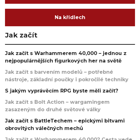
Na křídlech
Jak začít
Jak začít s Warhammerem 40,000 – jednou z
nejpopulárnějších figurkových her na světě
Jak začít s barvením modelů – potřebné
nástroje, základní poučky i pokročilé techniky
S jakým vyprávěcím RPG byste měli začít?
Jak začít s Bolt Action – wargamingem
zasazeným do druhé světové války
Jak začít s BattleTechem – epickými bitvami
obrovitých válečných mechů
Jak začít s Warhammerem 40,000? Cesta vede