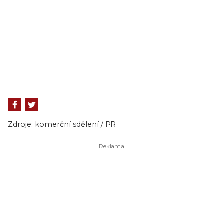
Zdroje:
komerční sdělení / PR