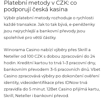
Platební metody v CZK: co
podporují česká kasina
Výběr platební metody rozhoduje o rychlosti
každé transakce. Jak to tak bývá, e-peněženky
jsou nejrychlejší a bankovní převody jsou
spolehlivé pro větší částky.
Winorama Casino nabízí výběry přes Skrill a
Neteller od 100 CZK s dobou zpracování do 24
hodin. Kreditní kartou to trvá 1–3 pracovní dny,
bankovním převodem 3–5 pracovních dnů. Vbet
Casino zpracovává výběry po dokončení ověření
identity, videoidentifikace přes IDNow trvá
zpravidla do 5 minut. 12Bet Casino přijímá kartu,
Skrill, Neteller i bankovní převod.