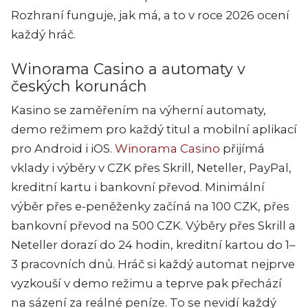
Rozhraní funguje, jak má, a to v roce 2026 ocení
každý hráč.
Winorama Casino a automaty v
českých korunách
Kasino se zaměřením na výherní automaty,
demo režimem pro každý titul a mobilní aplikací
pro Android i iOS.
Winorama Casino
přijímá
vklady i výběry v CZK přes Skrill, Neteller, PayPal,
kreditní kartu i bankovní převod. Minimální
výběr přes e-peněženky začíná na 100 CZK, přes
bankovní převod na 500 CZK. Výběry přes Skrill a
Neteller dorazí do 24 hodin, kreditní kartou do 1–
3 pracovních dnů. Hráč si každý automat nejprve
vyzkouší v demo režimu a teprve pak přechází
na sázení za reálné peníze. To se nevidí každý