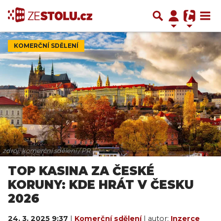
KOMERČNÍ SDĚLENÍ
zdroj: komerční sdělení / PR
TOP KASINA ZA ČESKÉ
KORUNY: KDE HRÁT V ČESKU
2026
24. 3. 2025 9:37
|
Komerční sdělení
| autor:
Inzerce