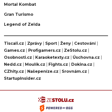
Mortal Kombat
Gran Turismo
Legend of Zelda
Tiscali.cz
|
Zprávy
|
Sport
|
Ženy
|
Cestování
|
Games.cz
|
Profigamers.cz
|
ZeStolu.cz
|
Osobnosti.cz
|
Karaoketexty.cz
|
Úschovna.cz
|
Nedd.cz
|
Moulík.cz
|
Fights.cz
|
Dokina.cz
|
CZhity.cz
|
Našepeníze.cz
|
Srovnám.cz
|
StartupInsider.cz