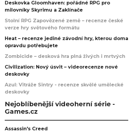
Deskovka Gloomhaven: pořádné RPG pro
milovníky Skyrimu a Zaklínače
Stolní RPG Zapovězené země – recenze české
verze hry světového formátu
Heat – recenze jediné závodní hry, kterou doma
opravdu potřebujete
Zombicide – desková hra plná živých i mrtvých
Civilization: Nový úsvit – videorecenze nové
deskovky
Azul: Vitráže Sintry - recenze skvělé umělecké
deskovky
Nejoblíbenější videoherní série -
Games.cz
Assassin's Creed