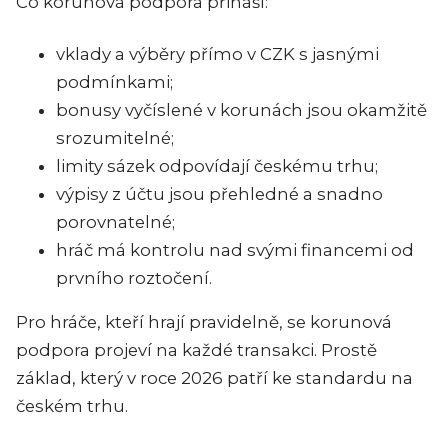
Co korunová podpora přináší:
vklady a výběry přímo v CZK s jasnými
podmínkami;
bonusy vyčíslené v korunách jsou okamžitě
srozumitelné;
limity sázek odpovídají českému trhu;
výpisy z účtu jsou přehledné a snadno
porovnatelné;
hráč má kontrolu nad svými financemi od
prvního roztočení.
Pro hráče, kteří hrají pravidelně, se korunová
podpora projeví na každé transakci. Prostě
základ, který v roce 2026 patří ke standardu na
českém trhu.