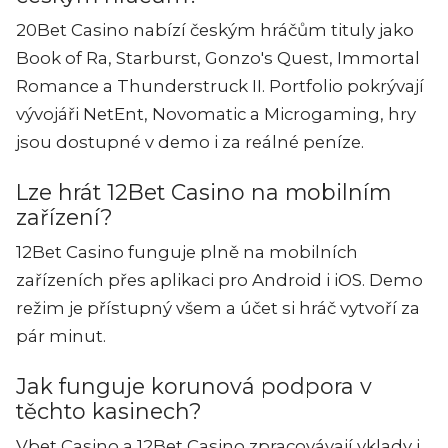
20Bet Casino nabízí českým hráčům tituly jako
Book of Ra, Starburst, Gonzo's Quest, Immortal
Romance a Thunderstruck II. Portfolio pokrývají
vývojáři NetEnt, Novomatic a Microgaming, hry
jsou dostupné v demo i za reálné peníze.
Lze hrát 12Bet Casino na mobilním
zařízení?
12Bet Casino funguje plně na mobilních
zařízeních přes aplikaci pro Android i iOS. Demo
režim je přístupný všem a účet si hráč vytvoří za
pár minut.
Jak funguje korunová podpora v
těchto kasinech?
Vbet Casino a 12Bet Casino zpracovávají vklady i