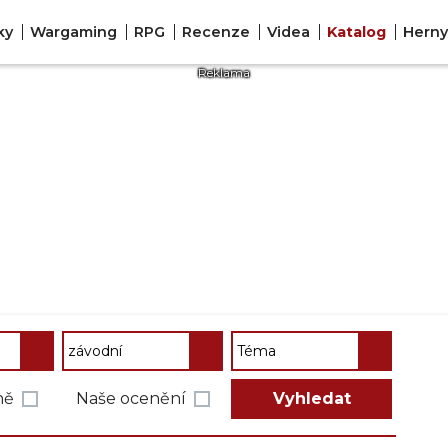
ky
Wargaming
RPG
Recenze
Videa
Katalog
Hern
ně
Naše ocenění
Vyhledat