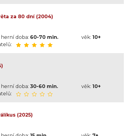
ěta za 80 dní (2004)
herní doba:
60-70 min.
věk:
10+
telů:
6)
herní doba:
30-60 min.
věk:
10+
telů:
álíkus (2025)
herní doba:
15 min.
věk:
7+