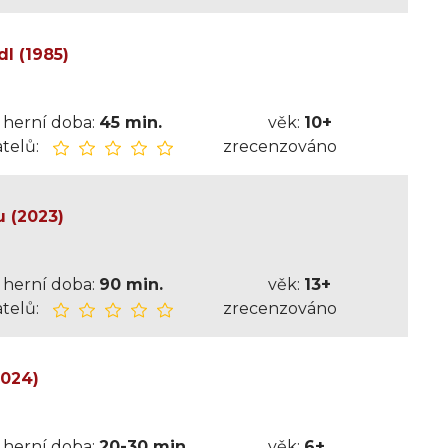
l (1985)
herní doba:
45 min.
věk:
10+
telů:
zrecenzováno
u (2023)
herní doba:
90 min.
věk:
13+
telů:
zrecenzováno
2024)
herní doba:
20-30 min.
věk:
6+