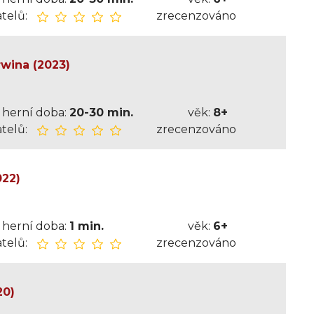
telů:
zrecenzováno
wina (2023)
herní doba:
20-30 min.
věk:
8+
telů:
zrecenzováno
022)
herní doba:
1 min.
věk:
6+
telů:
zrecenzováno
20)