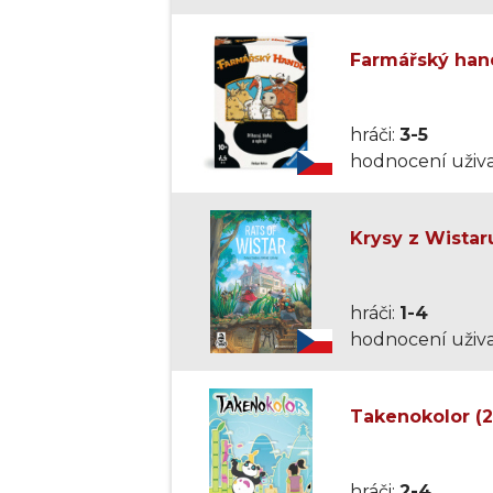
Farmářský hand
hráči:
3-5
hodnocení uživa
Krysy z Wistar
hráči:
1-4
hodnocení uživa
Takenokolor (
hráči:
2-4