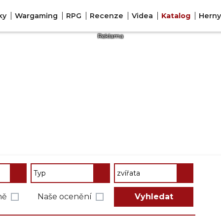
ky
Wargaming
RPG
Recenze
Videa
Katalog
Hern
ně
Naše ocenění
Vyhledat