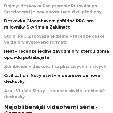
Dojmy: deskovka Pán prstenů: Putování po
Středozemi je povinností fanoušků předlohy
Deskovka Gloomhaven: pořádné RPG pro
milovníky Skyrimu a Zaklínače
Stolní RPG Zapovězené země – recenze české
verze hry světového formátu
Heat – recenze jediné závodní hry, kterou doma
opravdu potřebujete
Zombicide – desková hra plná živých i mrtvých
Civilization: Nový úsvit – videorecenze nové
deskovky
Azul: Vitráže Sintry - recenze skvělé umělecké
deskovky
Nejoblíbenější videoherní série -