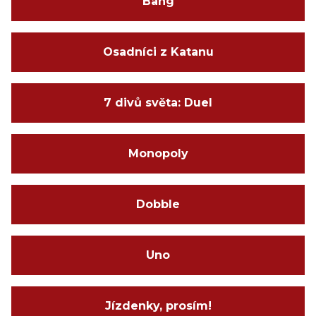
Bang
Osadníci z Katanu
7 divů světa: Duel
Monopoly
Dobble
Uno
Jízdenky, prosím!