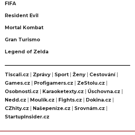
FIFA
Resident Evil
Mortal Kombat
Gran Turismo
Legend of Zelda
Tiscali.cz
|
Zprávy
|
Sport
|
Ženy
|
Cestování
|
Games.cz
|
Profigamers.cz
|
ZeStolu.cz
|
Osobnosti.cz
|
Karaoketexty.cz
|
Úschovna.cz
|
Nedd.cz
|
Moulík.cz
|
Fights.cz
|
Dokina.cz
|
CZhity.cz
|
Našepeníze.cz
|
Srovnám.cz
|
StartupInsider.cz