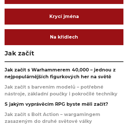
Krycí jména
Na křídlech
Jak začít
Jak začít s Warhammerem 40,000 – jednou z
nejpopulárnějších figurkových her na světě
Jak začít s barvením modelů – potřebné
nástroje, základní poučky i pokročilé techniky
S jakým vyprávěcím RPG byste měli začít?
Jak začít s Bolt Action – wargamingem
zasazeným do druhé světové války