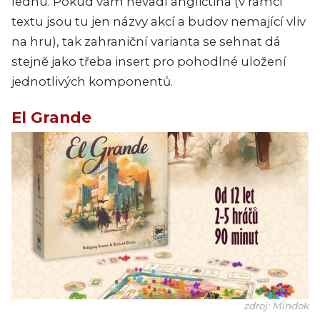
lednu. Pokud vám nevadí angličtina (v rámci
textu jsou tu jen názvy akcí a budov nemající vliv
na hru), tak zahraniční varianta se sehnat dá
stejně jako třeba insert pro pohodlné uložení
jednotlivých komponentů.
El Grande
zdroj: Mindok