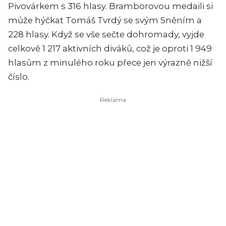
Pivovárkem s 316 hlasy. Bramborovou medaili si
může hýčkat Tomáš Tvrdý se svým Sněním a
228 hlasy. Když se vše sečte dohromady, vyjde
celkově 1 217 aktivních diváků, což je oproti 1 949
hlasům z minulého roku přece jen výrazně nižší
číslo.