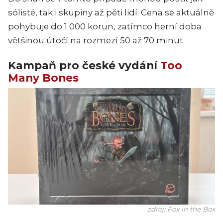
sólisté, tak i skupiny až pěti lidí. Cena se aktuálně
pohybuje do 1 000 korun, zatímco herní doba
většinou útočí na rozmezí 50 až 70 minut.
Kampaň pro české vydání
Too
Many Bones
zdroj: Fox in the Box