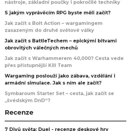
nástroje, základní poučky i pokročilé techniky
S jakým vyprávěcím RPG byste měli začít?
Jak začít s Bolt Action – wargamingem
zasazeným do druhé světové války
Jak začít s BattleTechem – epickými bitvami
obrovitých válečných mechů
Jak začít s Warhammerem 40,000? Cesta vede
přes přístupnější Kill Team
Wargaming poslouží jako zábava, vzdělání i
armádní simulace. Jak s ním ale začít?
Symbaroum Starter Set – cesta, jak začít se
„švédským DnD“?
Recenze
7 Divů světa: Duel - recenze deskové hry