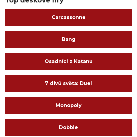
Carcassonne
Bang
Osadníci z Katanu
7 divů světa: Duel
Monopoly
Dobble