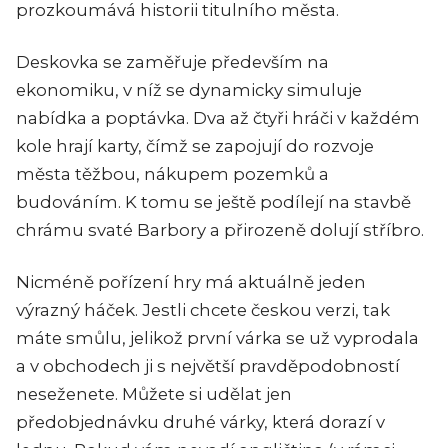
prozkoumává historii titulního města.
Deskovka se zaměřuje především na
ekonomiku, v níž se dynamicky simuluje
nabídka a poptávka. Dva až čtyři hráči v každém
kole hrají karty, čímž se zapojují do rozvoje
města těžbou, nákupem pozemků a
budováním. K tomu se ještě podílejí na stavbě
chrámu svaté Barbory a přirozeně dolují stříbro.
Nicméně pořízení hry má aktuálně jeden
výrazný háček. Jestli chcete českou verzi, tak
máte smůlu, jelikož první várka se už vyprodala
a v obchodech ji s největší pravděpodobností
neseženete. Můžete si udělat jen
předobjednávku druhé várky, která dorazí v