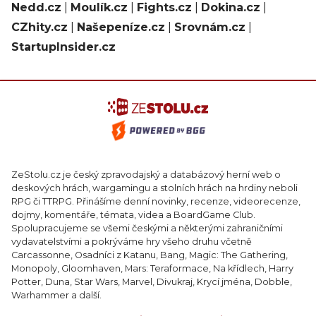
Nedd.cz
|
Moulík.cz
|
Fights.cz
|
Dokina.cz
|
CZhity.cz
|
Našepeníze.cz
|
Srovnám.cz
|
StartupInsider.cz
ZeStolu.cz je český zpravodajský a databázový herní web o
deskových hrách, wargamingu a stolních hrách na hrdiny neboli
RPG či TTRPG. Přinášíme denní novinky, recenze, videorecenze,
dojmy, komentáře, témata, videa a BoardGame Club.
Spolupracujeme se všemi českými a některými zahraničními
vydavatelstvími a pokrýváme hry všeho druhu včetně
Carcassonne, Osadníci z Katanu, Bang, Magic: The Gathering,
Monopoly, Gloomhaven, Mars: Teraformace, Na křídlech, Harry
Potter, Duna, Star Wars, Marvel, Divukraj, Krycí jména, Dobble,
Warhammer a další.