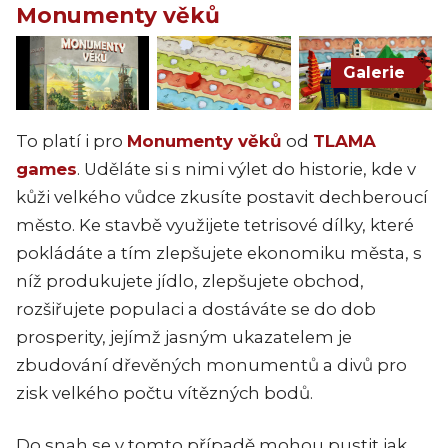
Monumenty věků
Galerie
To platí i pro
Monumenty věků
od
TLAMA
games
. Uděláte si s nimi výlet do historie, kde v
kůži velkého vůdce zkusíte postavit dechberoucí
město. Ke stavbě využijete tetrisové dílky, které
pokládáte a tím zlepšujete ekonomiku města, s
níž produkujete jídlo, zlepšujete obchod,
rozšiřujete populaci a dostáváte se do dob
prosperity, jejímž jasným ukazatelem je
zbudování dřevěných monumentů a divů pro
zisk velkého počtu vítězných bodů.
Do snah se v tomto případě mohou pustit jak