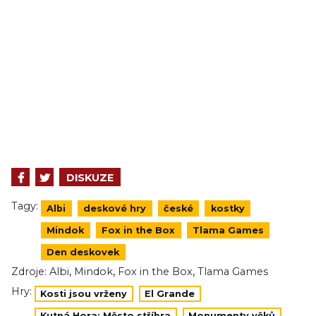
DISKUZE
Tagy:
Albi
deskové hry
české
kostky
Mindok
Fox in the Box
Tlama Games
Den deskovek
,
,
,
Zdroje:
Albi
Mindok
Fox in the Box
Tlama Games
Hry:
Kosti jsou vrženy
El Grande
Kutná Hora: Město stříbra
Monumenty věků