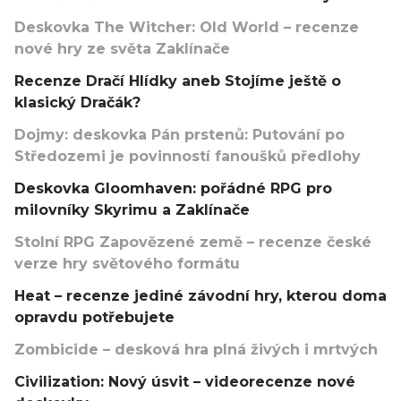
Deskovka The Witcher: Old World – recenze
nové hry ze světa Zaklínače
Recenze Dračí Hlídky aneb Stojíme ještě o
klasický Dračák?
Dojmy: deskovka Pán prstenů: Putování po
Středozemi je povinností fanoušků předlohy
Deskovka Gloomhaven: pořádné RPG pro
milovníky Skyrimu a Zaklínače
Stolní RPG Zapovězené země – recenze české
verze hry světového formátu
Heat – recenze jediné závodní hry, kterou doma
opravdu potřebujete
Zombicide – desková hra plná živých i mrtvých
Civilization: Nový úsvit – videorecenze nové