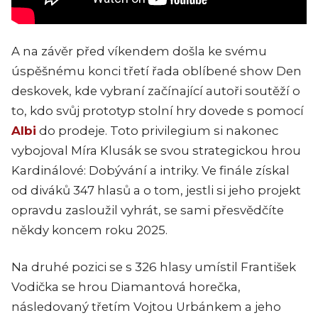
A na závěr před víkendem došla ke svému
úspěšnému konci třetí řada oblíbené show Den
deskovek, kde vybraní začínající autoři soutěží o
to, kdo svůj prototyp stolní hry dovede s pomocí
Albi
do prodeje. Toto privilegium si nakonec
vybojoval Míra Klusák se svou strategickou hrou
Kardinálové: Dobývání a intriky. Ve finále získal
od diváků 347 hlasů a o tom, jestli si jeho projekt
opravdu zasloužil vyhrát, se sami přesvědčíte
někdy koncem roku 2025.
Na druhé pozici se s 326 hlasy umístil František
Vodička se hrou Diamantová horečka,
následovaný třetím Vojtou Urbánkem a jeho