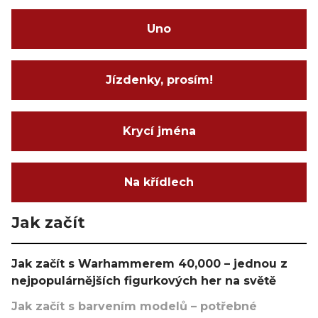
Uno
Jízdenky, prosím!
Krycí jména
Na křídlech
Jak začít
Jak začít s Warhammerem 40,000 – jednou z
nejpopulárnějších figurkových her na světě
Jak začít s barvením modelů – potřebné