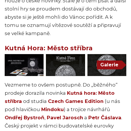
nouze o české novinky. Stále je o čem psát a další
stolní hry se proudem dostávají do obchodů,
abyste si je ještě mohli do Vánoc pořídit. A k
tomu se oznamují vítězové soutěží a připravují
se velké kampaně.
Kutná Hora: Město stříbra
Galerie
Vezmeme to ovšem postupně. Do „běžného“
prodeje dorazila novinka
Kutná hora: Město
stříbra
od studia
Czech Games Edition
(u nás
pod hlavičkou
Mindoku
) a trojice návrhářů
Ondřej Bystroň
,
Pavel Jarosch
a
Petr Čáslava
.
Český projekt v rámci budovatelské eurovky