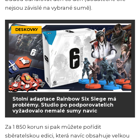
nejsou závislé na vybrané sumě).
DESKOVKY
Stolní adaptace Rainbow Six Siege má
problémy. Studio po podporovatelích
vyžadovalo nemalé sumy navíc
Za 1 850 korun si pak můžete pořídit
sběratelskou edici, která navíc obsahuje velkou