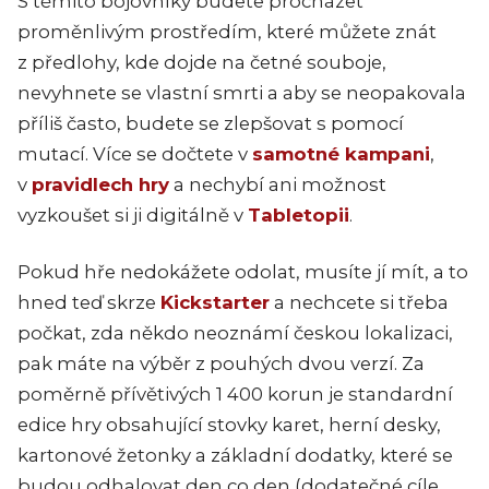
S těmito bojovníky budete procházet
proměnlivým prostředím, které můžete znát
z předlohy, kde dojde na četné souboje,
nevyhnete se vlastní smrti a aby se neopakovala
příliš často, budete se zlepšovat s pomocí
mutací. Více se dočtete v
samotné kampani
,
v
pravidlech hry
a nechybí ani možnost
vyzkoušet si ji digitálně v
Tabletopii
.
Pokud hře nedokážete odolat, musíte jí mít, a to
hned teď skrze
Kickstarter
a nechcete si třeba
počkat, zda někdo neoznámí českou lokalizaci,
pak máte na výběr z pouhých dvou verzí. Za
poměrně přívětivých 1 400 korun je standardní
edice hry obsahující stovky karet, herní desky,
kartonové žetonky a základní dodatky, které se
budou odhalovat den co den (dodatečné cíle