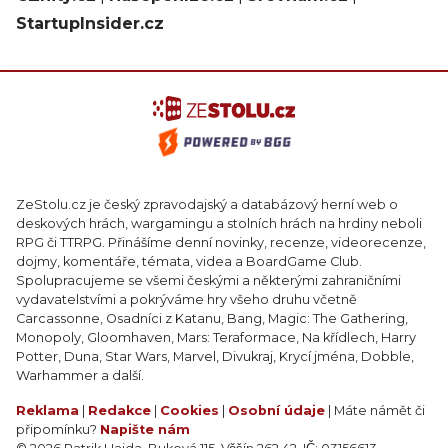
StartupInsider.cz
ZeStolu.cz je český zpravodajský a databázový herní web o
deskových hrách, wargamingu a stolních hrách na hrdiny neboli
RPG či TTRPG. Přinášíme denní novinky, recenze, videorecenze,
dojmy, komentáře, témata, videa a BoardGame Club.
Spolupracujeme se všemi českými a některými zahraničními
vydavatelstvími a pokrýváme hry všeho druhu včetně
Carcassonne, Osadníci z Katanu, Bang, Magic: The Gathering,
Monopoly, Gloomhaven, Mars: Teraformace, Na křídlech, Harry
Potter, Duna, Star Wars, Marvel, Divukraj, Krycí jména, Dobble,
Warhammer a další.
Reklama
|
Redakce
|
Cookies
|
Osobní údaje
| Máte námět či
připomínku?
Napište nám