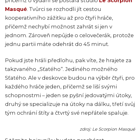
přičemž o vydání se postará studio
Le Scorpion
Masqué
. Tvůrci se rozhodli jít cestou
kooperativního zážitku až pro čtyři hráče,
přičemž nechybí možnost zahrát si jen v
jednom. Zároveň nepůjde o celovečerák, protože
jednu partii máte odehrát do 45 minut.
Pokud jste hráli předlohu, pak víte, že hrajete za
takzvaného „Sťatého“. Jediného možného
Sťatého. Ale v deskovce budou na výběr čtyři, pro
každého hráče jeden, přičemž se liší svými
schopnostmi – jeden se pyšní jedovatými útoky,
druhý se specializuje na útoky na dálku, třetí svůj
tým ochrání štíty a čtvrtý své nepřátele spaluje.
zdroj: Le Scorpion Masqué