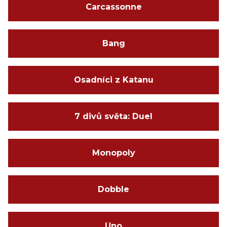
Carcassonne
Bang
Osadníci z Katanu
7 divů světa: Duel
Monopoly
Dobble
Uno