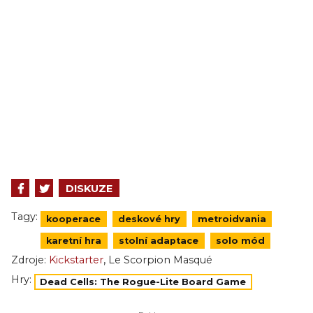
DISKUZE
Tagy:
kooperace
deskové hry
metroidvania
karetní hra
stolní adaptace
solo mód
,
Zdroje:
Kickstarter
Le Scorpion Masqué
Hry:
Dead Cells: The Rogue-Lite Board Game