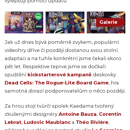
vylepšují pomocí updatů.
Galerie
Jak už dnes bývá poměrně zvykem, populární
videohry dříve či později dostanou svou stolní
adaptaci a na tuhle konkrétní jsme čekali skoro
pět let. Respektive teprve jsme se dočkali
spuštění
kickstarterové kampaně
deskovky
Dead Cells: The Rogue-Lite Board Game
, hra
samotná dorazí podporovatelům o něco později.
Za hrou stojí tvůrčí spolek Kaedama tvořený
zkušenými designéry
Antoine Bauza
,
Corentin
Lebrat
,
Ludovic Maublanc
a
Théo Rivière
,