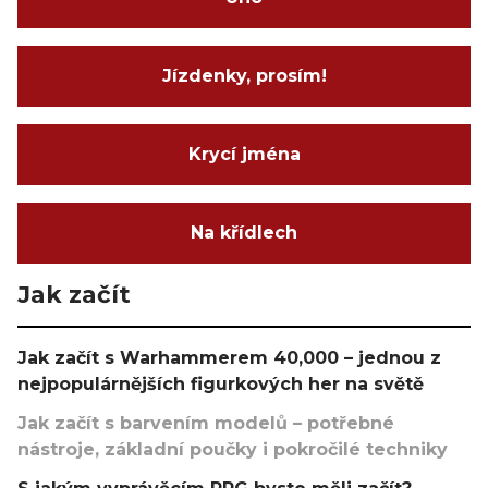
Jízdenky, prosím!
Krycí jména
Na křídlech
Jak začít
Jak začít s Warhammerem 40,000 – jednou z
nejpopulárnějších figurkových her na světě
Jak začít s barvením modelů – potřebné
nástroje, základní poučky i pokročilé techniky