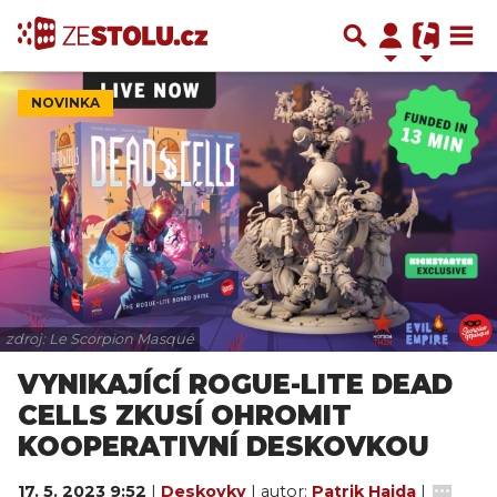
NOVINKA
zdroj: Le Scorpion Masqué
VYNIKAJÍCÍ ROGUE-LITE DEAD
CELLS ZKUSÍ OHROMIT
KOOPERATIVNÍ DESKOVKOU
17. 5. 2023 9:52
|
Deskovky
| autor:
Patrik Hajda
|