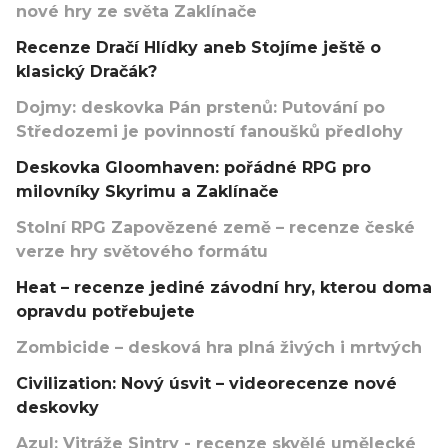
nové hry ze světa Zaklínače
Recenze Dračí Hlídky aneb Stojíme ještě o
klasický Dračák?
Dojmy: deskovka Pán prstenů: Putování po
Středozemi je povinností fanoušků předlohy
Deskovka Gloomhaven: pořádné RPG pro
milovníky Skyrimu a Zaklínače
Stolní RPG Zapovězené země – recenze české
verze hry světového formátu
Heat – recenze jediné závodní hry, kterou doma
opravdu potřebujete
Zombicide – desková hra plná živých i mrtvých
Civilization: Nový úsvit – videorecenze nové
deskovky
Azul: Vitráže Sintry - recenze skvělé umělecké