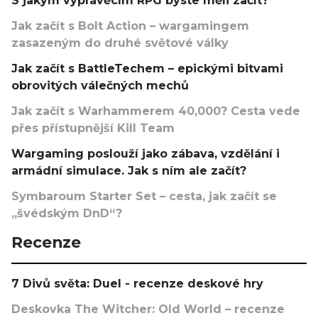
S jakým vyprávěcím RPG byste měli začít?
Jak začít s Bolt Action – wargamingem
zasazeným do druhé světové války
Jak začít s BattleTechem – epickými bitvami
obrovitých válečných mechů
Jak začít s Warhammerem 40,000? Cesta vede
přes přístupnější Kill Team
Wargaming poslouží jako zábava, vzdělání i
armádní simulace. Jak s ním ale začít?
Symbaroum Starter Set – cesta, jak začít se
„švédským DnD“?
Recenze
7 Divů světa: Duel - recenze deskové hry
Deskovka The Witcher: Old World – recenze