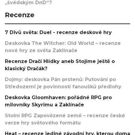
„švédským DnD“?
Recenze
7 Divů světa: Duel - recenze deskové hry
Deskovka The Witcher: Old World – recenze
nové hry ze světa Zaklínače
Recenze Dračí Hlídky aneb Stojíme ještě o
klasický Dračák?
Dojmy: deskovka Pán prstenů: Putování po
Středozemi je povinností fanoušků předlohy
Deskovka Gloomhaven: pořádné RPG pro
milovníky Skyrimu a Zaklínače
Stolní RPG Zapovězené země – recenze české
verze hry světového formátu
Heat – recenze jediné závodní hry, kterou doma