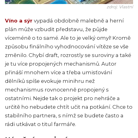
zdroj: Vlastní
Víno a sýr
vypadá obdobně malebně a herní
plán může vzbudit představu, že půjde
víceméně o to samé. Ale to je velký omyl! Kromě
způsobu finálního vyhodnocování vítěze se vše
změnilo. Chybí draft, rozrostly se suroviny a také
je tu více propojených mechanismů. Autor
přináší mnohem více a třeba umisťování
dělníků spíše evokuje minihru než
mechanismus rovnocenně propojený s
ostatními. Nejde tak o projekt pro nehráče a
určitě ho nebudete chtít učit na potkání. Chce to
stabilního partnera, s nímž se budete často a
rádi utkávat o titul farmáře.