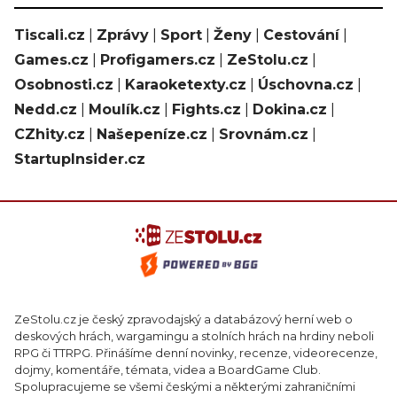
Tiscali.cz
|
Zprávy
|
Sport
|
Ženy
|
Cestování
|
Games.cz
|
Profigamers.cz
|
ZeStolu.cz
|
Osobnosti.cz
|
Karaoketexty.cz
|
Úschovna.cz
|
Nedd.cz
|
Moulík.cz
|
Fights.cz
|
Dokina.cz
|
CZhity.cz
|
Našepeníze.cz
|
Srovnám.cz
|
StartupInsider.cz
ZeStolu.cz je český zpravodajský a databázový herní web o
deskových hrách, wargamingu a stolních hrách na hrdiny neboli
RPG či TTRPG. Přinášíme denní novinky, recenze, videorecenze,
dojmy, komentáře, témata, videa a BoardGame Club.
Spolupracujeme se všemi českými a některými zahraničními