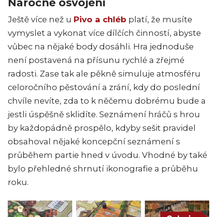
Náročné osvojení
Ještě více než u
Pivo a chléb
platí, že musíte
vymyslet a vykonat více dílčích činností, abyste
vůbec na nějaké body dosáhli. Hra jednoduše
není postavená na přísunu rychlé a zřejmé
radosti. Zase tak ale pěkně simuluje atmosféru
celoročního pěstování a zrání, kdy do poslední
chvíle nevíte, zda to k něčemu dobrému bude a
jestli úspěšně sklidíte. Seznámení hráčů s hrou
by každopádně prospělo, kdyby sešit pravidel
obsahoval nějaké koncepční seznámení s
průběhem partie hned v úvodu. Vhodné by také
bylo přehledné shrnutí ikonografie a průběhu
roku.