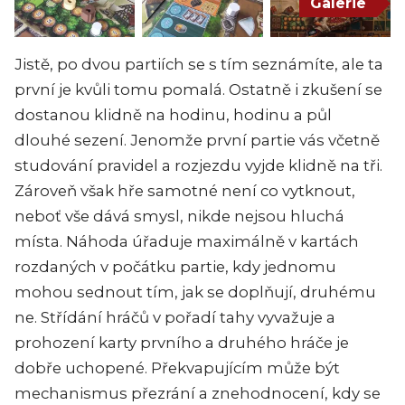
Galerie
Jistě, po dvou partiích se s tím seznámíte, ale ta
první je kvůli tomu pomalá. Ostatně i zkušení se
dostanou klidně na hodinu, hodinu a půl
dlouhé sezení. Jenomže první partie vás včetně
studování pravidel a rozjezdu vyjde klidně na tři.
Zároveň však hře samotné není co vytknout,
neboť vše dává smysl, nikde nejsou hluchá
místa. Náhoda úřaduje maximálně v kartách
rozdaných v počátku partie, kdy jednomu
mohou sednout tím, jak se doplňují, druhému
ne. Střídání hráčů v pořadí tahy vyvažuje a
prohození karty prvního a druhého hráče je
dobře uchopené. Překvapujícím může být
mechanismus přezrání a znehodnocení, kdy se