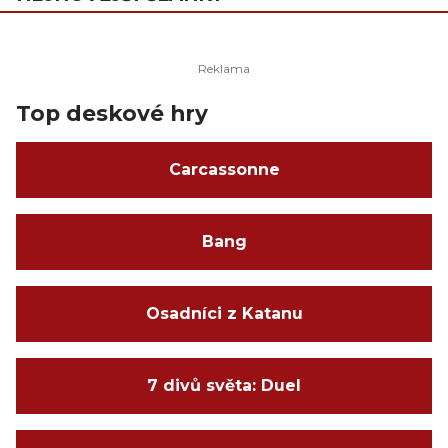
Top deskové hry
Carcassonne
Bang
Osadníci z Katanu
7 divů světa: Duel