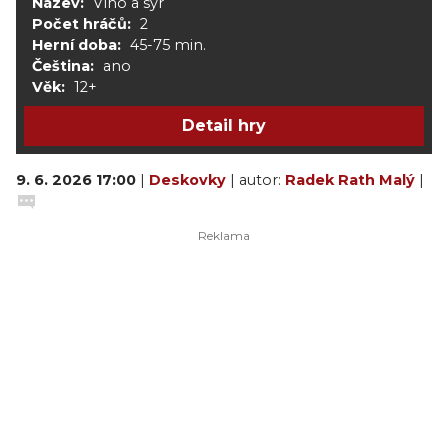
Název:
Víno a sýr
Počet hráčů:
2
Herní doba:
45-75 min.
Čeština:
ano
Věk:
12+
Detail hry
9. 6. 2026 17:00
|
Deskovky
| autor:
Radek Rath Malý
|