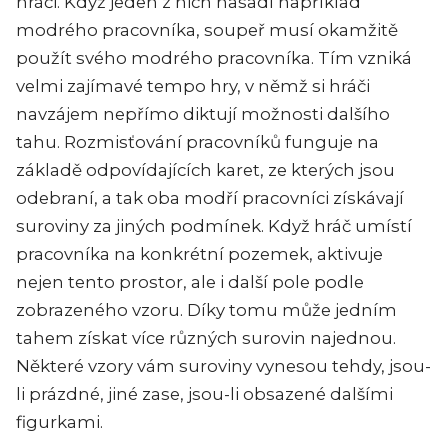
hráči. Když jeden z nich nasadí například
modrého pracovníka, soupeř musí okamžitě
použít svého modrého pracovníka. Tím vzniká
velmi zajímavé tempo hry, v němž si hráči
navzájem nepřímo diktují možnosti dalšího
tahu. Rozmisťování pracovníků funguje na
základě odpovídajících karet, ze kterých jsou
odebraní, a tak oba modří pracovníci získávají
suroviny za jiných podmínek. Když hráč umístí
pracovníka na konkrétní pozemek, aktivuje
nejen tento prostor, ale i další pole podle
zobrazeného vzoru. Díky tomu může jedním
tahem získat více různých surovin najednou.
Některé vzory vám suroviny vynesou tehdy, jsou-
li prázdné, jiné zase, jsou-li obsazené dalšími
figurkami.