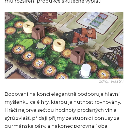
mu rozšíření produkce skutečně vyplatí.
zdroj: Vlastní
Bodování na konci elegantně podporuje hlavní
myšlenku celé hry, kterou je nutnost rovnováhy.
Hráči nejprve sečtou hodnoty prodaných vín a
sýrů zvlášť, přidají příjmy ze stupnic i bonusy za
gurmánské páry, a nakonec porovnají oba