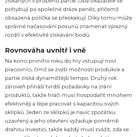
získaných v průběhu partie. Oba ukazatele se
pohybují po společné dráze peněz, přičemž
obsazená políčka se přeskakují. Díky tomu může
správné načasování posunů znamenat výrazný
rozdíl v efektivitě získávání bodů.
Rovnováha uvnitř i vně
Na konci prvního roku do hry vstupují noví
pracovníci, čímž se zvýší možnosti produkce a
partie získá dynamičtější tempo. Druhý rok
zároveň přináší tvrdší požadavky na zrání
produktů, takže hráči musí hospodařit mnohem
efektivněji a lépe pracovat s kapacitou svých
sklípků. Jeden ze sklípků je navíc zpočátku
uzavřený a jeho otevření vyžaduje poměrně
drahou investici, takže každý musí zvážit, zda se