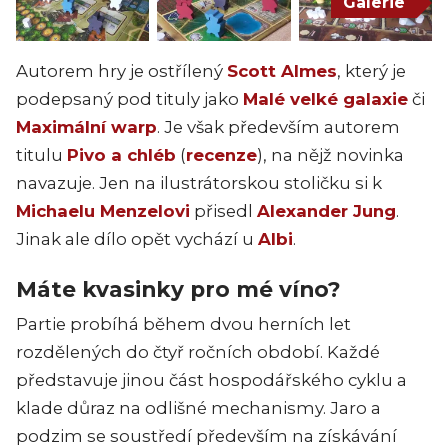
Galerie
Autorem hry je ostřílený
Scott Almes
, který je
podepsaný pod tituly jako
Malé velké galaxie
či
Maximální warp
. Je však především autorem
titulu
Pivo a chléb
(
recenze
), na nějž novinka
navazuje. Jen na ilustrátorskou stoličku si k
Michaelu Menzelovi
přisedl
Alexander Jung
.
Jinak ale dílo opět vychází u
Albi
.
Máte kvasinky pro mé víno?
Partie probíhá během dvou herních let
rozdělených do čtyř ročních období. Každé
představuje jinou část hospodářského cyklu a
klade důraz na odlišné mechanismy. Jaro a
podzim se soustředí především na získávání