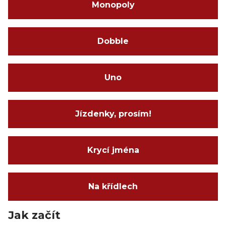
Monopoly
Dobble
Uno
Jízdenky, prosím!
Krycí jména
Na křídlech
Jak začít