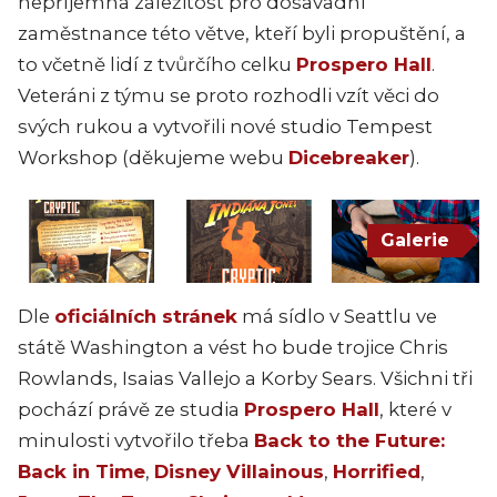
nepříjemná záležitost pro dosavadní
zaměstnance této větve, kteří byli propuštění, a
to včetně lidí z tvůrčího celku
Prospero Hall
.
Veteráni z týmu se proto rozhodli vzít věci do
svých rukou a vytvořili nové studio Tempest
Workshop (děkujeme webu
Dicebreaker
).
Galerie
Dle
oficiálních stránek
má sídlo v Seattlu ve
státě Washington a vést ho bude trojice Chris
Rowlands, Isaias Vallejo a Korby Sears. Všichni tři
pochází právě ze studia
Prospero Hall
, které v
minulosti vytvořilo třeba
Back to the Future:
Back in Time
,
Disney Villainous
,
Horrified
,