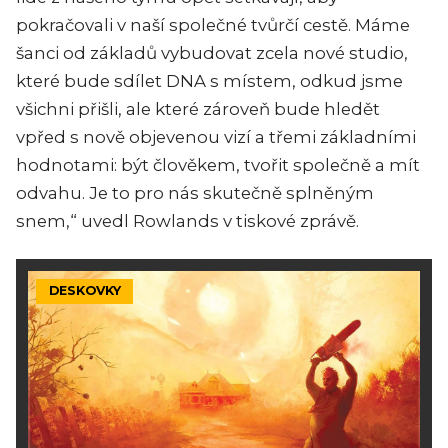
pokračovali v naší společné tvůrčí cestě. Máme
šanci od základů vybudovat zcela nové studio,
které bude sdílet DNA s místem, odkud jsme
všichni přišli, ale které zároveň bude hledět
vpřed s nově objevenou vizí a třemi základními
hodnotami: být člověkem, tvořit společně a mít
odvahu. Je to pro nás skutečně splněným
snem,“ uvedl Rowlands v tiskové zprávě.
DESKOVKY