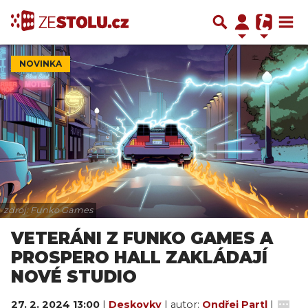
NOVINKA
zdroj: Funko Games
VETERÁNI Z FUNKO GAMES A
PROSPERO HALL ZAKLÁDAJÍ
NOVÉ STUDIO
27. 2. 2024 13:00
|
Deskovky
| autor:
Ondřej Partl
|