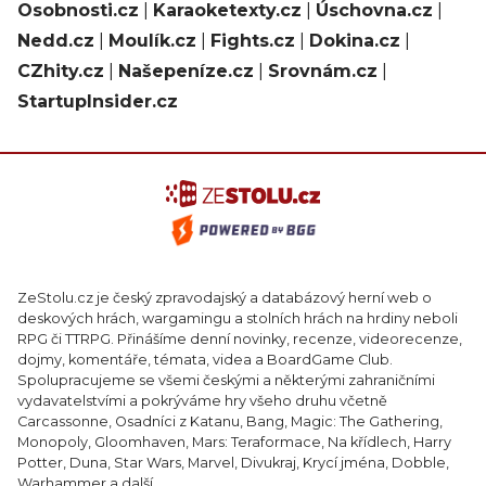
Osobnosti.cz
|
Karaoketexty.cz
|
Úschovna.cz
|
Nedd.cz
|
Moulík.cz
|
Fights.cz
|
Dokina.cz
|
CZhity.cz
|
Našepeníze.cz
|
Srovnám.cz
|
StartupInsider.cz
ZeStolu.cz je český zpravodajský a databázový herní web o
deskových hrách, wargamingu a stolních hrách na hrdiny neboli
RPG či TTRPG. Přinášíme denní novinky, recenze, videorecenze,
dojmy, komentáře, témata, videa a BoardGame Club.
Spolupracujeme se všemi českými a některými zahraničními
vydavatelstvími a pokrýváme hry všeho druhu včetně
Carcassonne, Osadníci z Katanu, Bang, Magic: The Gathering,
Monopoly, Gloomhaven, Mars: Teraformace, Na křídlech, Harry
Potter, Duna, Star Wars, Marvel, Divukraj, Krycí jména, Dobble,
Warhammer a další.