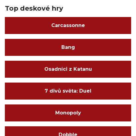
Top deskové hry
Carcassonne
Bang
Osadníci z Katanu
7 divů světa: Duel
Monopoly
Dobble