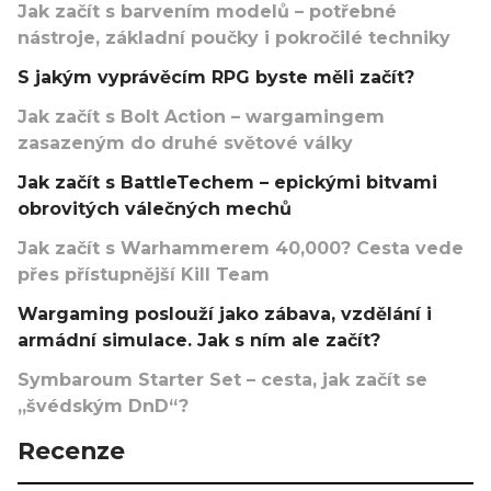
Jak začít s barvením modelů – potřebné
nástroje, základní poučky i pokročilé techniky
S jakým vyprávěcím RPG byste měli začít?
Jak začít s Bolt Action – wargamingem
zasazeným do druhé světové války
Jak začít s BattleTechem – epickými bitvami
obrovitých válečných mechů
Jak začít s Warhammerem 40,000? Cesta vede
přes přístupnější Kill Team
Wargaming poslouží jako zábava, vzdělání i
armádní simulace. Jak s ním ale začít?
Symbaroum Starter Set – cesta, jak začít se
„švédským DnD“?
Recenze