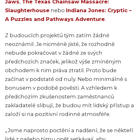
Jaws
,
The Texas Chainsaw Massacre:
Slaughterhouse
nebo
Indiana Jones: Cryptic –
A Puzzles and Pathways Adventure
.
Z budoucích projektů tým zatím žádné
neoznámil. Je nicméně jisté, že rozhodně
nebude pokračovat v žádné ze svých
předchozích značek, jelikož výše zmíněným
obchodem k nim práva ztratil. Proto bude
začínat v podstatě od nuly. Nebo minimálně s
bonusem v podobě pověsti. A vzhledem k
předchozím zkušenostem zaměstnanců
zakladatelé slibují, že budou mít lidský přístup a
založí si na pozitivní rodinné atmosféře.
„Jsme naprosto poctění a nadšení, že se někteří
lidé z našeho týmu opět setkávají, aby