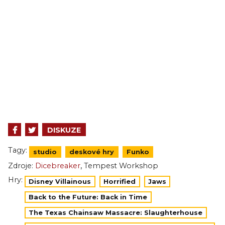
DISKUZE
Tagy:
studio
deskové hry
Funko
,
Zdroje:
Dicebreaker
Tempest Workshop
Hry:
Disney Villainous
Horrified
Jaws
Back to the Future: Back in Time
The Texas Chainsaw Massacre: Slaughterhouse