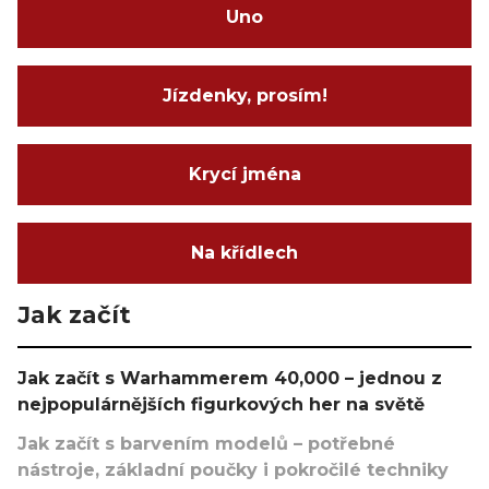
Uno
Jízdenky, prosím!
Krycí jména
Na křídlech
Jak začít
Jak začít s Warhammerem 40,000 – jednou z
nejpopulárnějších figurkových her na světě
Jak začít s barvením modelů – potřebné
nástroje, základní poučky i pokročilé techniky