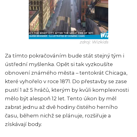
zdroj: Wizkids
Za tímto pokračováním bude stát stejný tým i
ústřední myšlenka. Opět si tak vyzkoušíte
obnovení známého města – tentokrát Chicaga,
které vyhořelo v roce 1871. Do přestavby se zase
pustí 1 až 5 hráčů, kterým by kvůli komplexnosti
mělo být alespoň 12 let. Tento úkon by měl
zabrat jednu až dvě hodiny čistého herního
času, během nichž se plánuje, rozšiřuje a
získávají body.