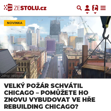
NOVINKA
zdroj: Wizkids
VELKÝ POŽÁR SCHVÁTIL
CHICAGO – POMŮŽETE HO
ZNOVU VYBUDOVAT VE HŘE
REBUILDING CHICAGO?