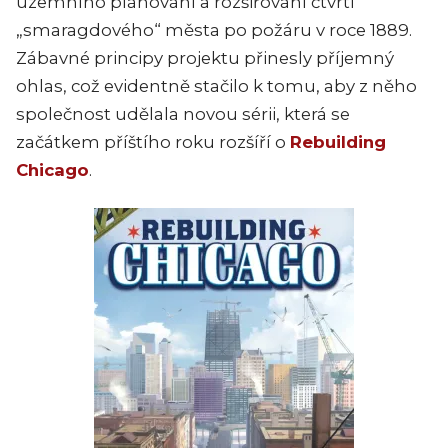
uzemního plánování a rozšiřování čtvrti
„smaragdového“ města po požáru v roce 1889.
Zábavné principy projektu přinesly příjemný
ohlas, což evidentně stačilo k tomu, aby z něho
společnost udělala novou sérii, která se
začátkem příštího roku rozšíří o
Rebuilding
Chicago
.