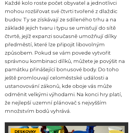
Každé kolo roste počet obyvatel a jednotlivci
mohou rozšiřovat své čtvrti tvořené z dlaždic
budov. Ty se získávají ze sdíleného trhu a na
základě jejich tvaru i typu se umisťují do sítě
čtvrtě, jejíž expanzi současně umožňují dílky
předměstí, které lze připojit libovolným
způsobem. Pokud se vám povede vytvořit
správnou kombinaci dílků, můžete je povýšit na
památku přinášející bonusové body. Do toho
ještě promlouvají celoměstské události a
ustanovování zákonů, kde oboje vás může
odměnit velkými výhodami. Na konci hry platí,
že nejlepší uzemní plánovač s nejvyšším
množstvím bodů vyhrává.
DESKOVKY