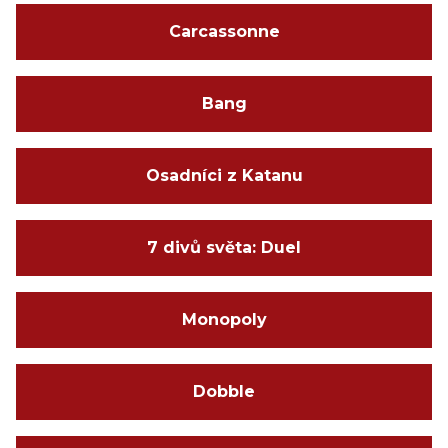
Carcassonne
Bang
Osadníci z Katanu
7 divů světa: Duel
Monopoly
Dobble