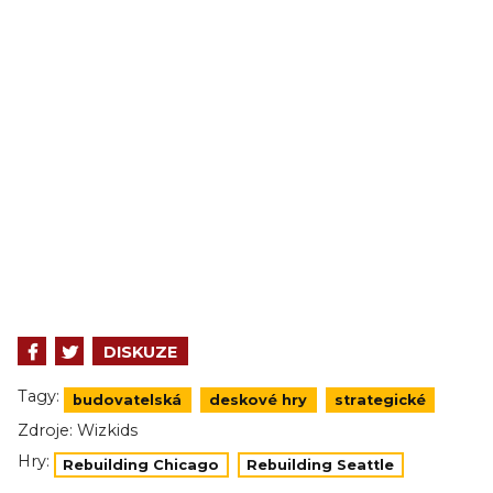
DISKUZE
Tagy:
budovatelská
deskové hry
strategické
Zdroje:
Wizkids
Hry:
Rebuilding Chicago
Rebuilding Seattle