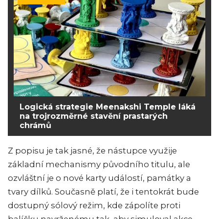
Logická strategie Meenakshi Temple láká
na trojrozměrné stavění prastarých
chrámů
Z popisu je tak jasné, že nástupce využije
základní mechanismy původního titulu, ale
ozvláštní je o nové karty událostí, památky a
tvary dílků. Současně platí, že i tentokrát bude
dostupný sólový režim, kde zápolíte proti
balíčku navrženému tak, aby simuloval akce