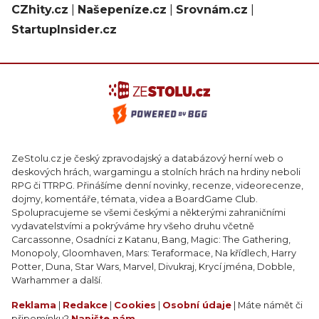
CZhity.cz
|
Našepeníze.cz
|
Srovnám.cz
|
StartupInsider.cz
ZeStolu.cz je český zpravodajský a databázový herní web o
deskových hrách, wargamingu a stolních hrách na hrdiny neboli
RPG či TTRPG. Přinášíme denní novinky, recenze, videorecenze,
dojmy, komentáře, témata, videa a BoardGame Club.
Spolupracujeme se všemi českými a některými zahraničními
vydavatelstvími a pokrýváme hry všeho druhu včetně
Carcassonne, Osadníci z Katanu, Bang, Magic: The Gathering,
Monopoly, Gloomhaven, Mars: Teraformace, Na křídlech, Harry
Potter, Duna, Star Wars, Marvel, Divukraj, Krycí jména, Dobble,
Warhammer a další.
Reklama
|
Redakce
|
Cookies
|
Osobní údaje
| Máte námět či
připomínku?
Napište nám