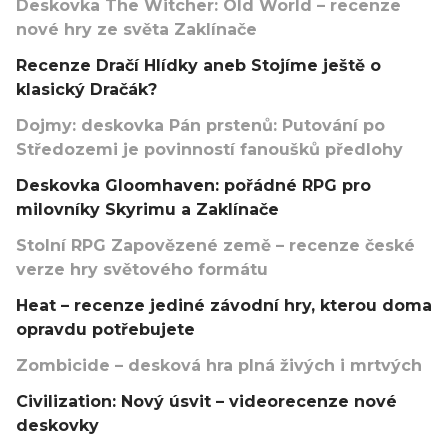
Deskovka The Witcher: Old World – recenze
nové hry ze světa Zaklínače
Recenze Dračí Hlídky aneb Stojíme ještě o
klasický Dračák?
Dojmy: deskovka Pán prstenů: Putování po
Středozemi je povinností fanoušků předlohy
Deskovka Gloomhaven: pořádné RPG pro
milovníky Skyrimu a Zaklínače
Stolní RPG Zapovězené země – recenze české
verze hry světového formátu
Heat – recenze jediné závodní hry, kterou doma
opravdu potřebujete
Zombicide – desková hra plná živých i mrtvých
Civilization: Nový úsvit – videorecenze nové
deskovky