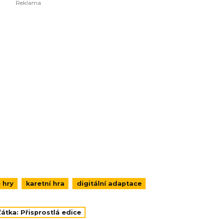
 hry
karetní hra
digitální adaptace
átka: Přisprostlá edice