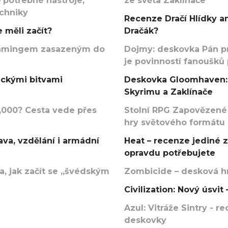
 potřebné nástroje,
ze světa Zaklínače
echniky
Recenze Dračí Hlídky an
 měli začít?
Dračák?
argamingem zasazeným do
Dojmy: deskovka Pán p
je povinností fanoušků
ickými bitvami
Deskovka Gloomhaven: 
Skyrimu a Zaklínače
000? Cesta vede přes
Stolní RPG Zapovězené
hry světového formátu
va, vzdělání i armádní
Heat – recenze jediné 
opravdu potřebujete
, jak začít se „švédským
Zombicide – desková hr
Civilization: Nový úsvi
Azul: Vitráže Sintry - 
deskovky