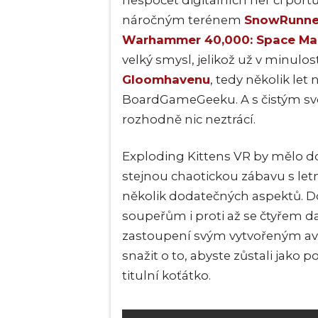
nespočet digitálních her či portů
náročným terénem
SnowRunne
Warhammer 40,000: Space Mar
velký smysl, jelikož už v minulost
Gloomhavenu
, tedy několik le
BoardGameGeeku. A s čistým sv
rozhodně nic neztrácí.
Exploding Kittens VR by mělo do 
stejnou chaotickou zábavu s le
několik dodatečných aspektů. D
soupeřům i proti až se čtyřem d
zastoupení svým vytvořeným av
snažit o to, abyste zůstali jako 
titulní koťátko.