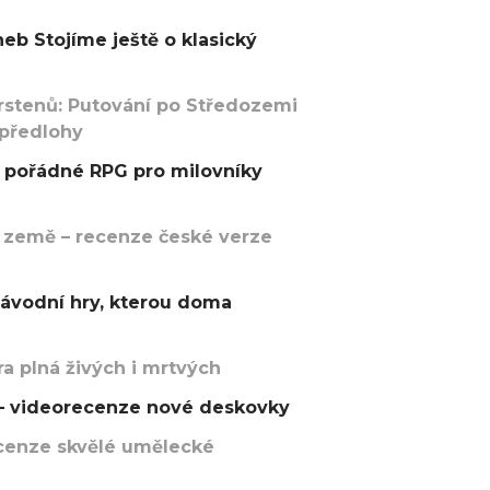
eb Stojíme ještě o klasický
rstenů: Putování po Středozemi
 předlohy
pořádné RPG pro milovníky
 země – recenze české verze
závodní hry, kterou doma
a plná živých i mrtvých
t – videorecenze nové deskovky
recenze skvělé umělecké