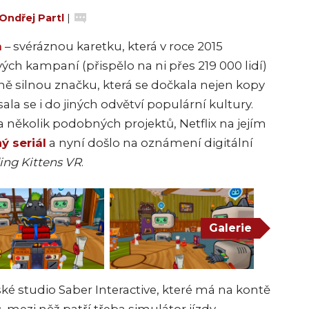
Ondřej Partl
|
a
– svéráznou karetku, která v roce 2015
ch kampaní (přispělo na ni přes 219 000 lidí)
ě silnou značku, která se dočkala nejen kopy
sala se i do jiných odvětví populární kultury.
 několik podobných projektů, Netflix na jejím
ý seriál
a nyní došlo na oznámení digitální
ing Kittens VR
.
Galerie
ské studio Saber Interactive, které má na kontě