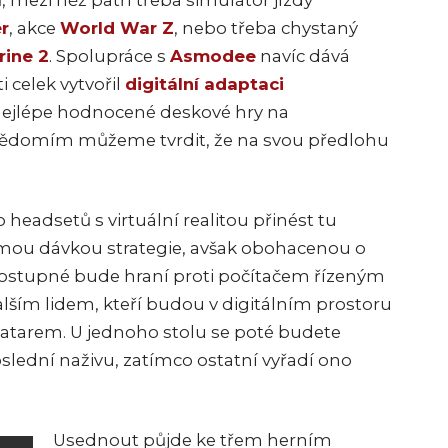
, mezi něž patří třeba simulátor jízdy
r
, akce
World War Z
, nebo třeba chystaný
ine 2
. Spolupráce s
Asmodee
navíc dává
i celek vytvořil
digitální adaptaci
t nejlépe hodnocené deskové hry na
ědomím můžeme tvrdit, že na svou předlohu
headsetů s virtuální realitou přinést tu
tmou dávkou strategie, avšak obohacenou o
ostupné bude hraní proti počítačem řízeným
alším lidem, kteří budou v digitálním prostoru
atarem. U jednoho stolu se poté budete
poslední naživu, zatímco ostatní vyřadí ono
Usednout půjde ke třem herním