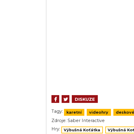
DISKUZE
Tagy:
karetní
videohry
deskové
Zdroje:
Saber Interactive
Hry:
Výbušná Koťátka
Výbušná Koť