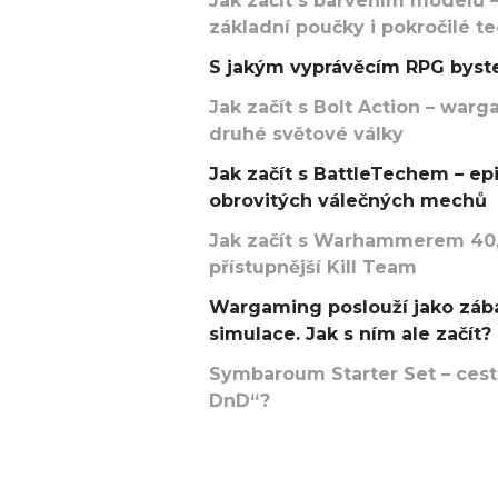
Jak začít s barvením modelů –
základní poučky i pokročilé t
S jakým vyprávěcím RPG byste
Jak začít s Bolt Action – w
druhé světové války
Jak začít s BattleTechem – ep
obrovitých válečných mechů
Jak začít s Warhammerem 40,
přístupnější Kill Team
Wargaming poslouží jako zába
simulace. Jak s ním ale začít?
Symbaroum Starter Set – cesta
DnD“?