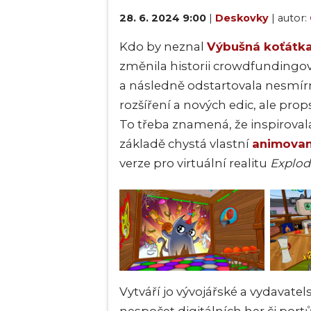
28. 6. 2024 9:00
|
Deskovky
| autor:
Kdo by neznal
Výbušná koťátk
změnila historii crowdfundingový
a následně odstartovala nesmírn
rozšíření a nových edic, ale prop
To třeba znamená, že inspirovala
základě chystá vlastní
animovan
verze pro virtuální realitu
Explod
Vytváří jo vývojářské a vydavatel