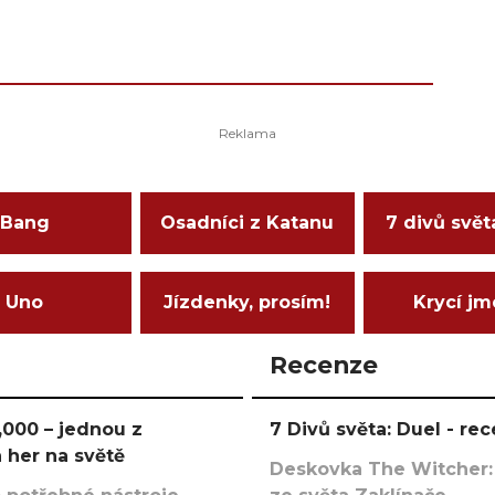
Bang
Osadníci z Katanu
7 divů svět
Uno
Jízdenky, prosím!
Krycí j
Recenze
000 – jednou z
7 Divů světa: Duel - r
 her na světě
Deskovka The Witcher: