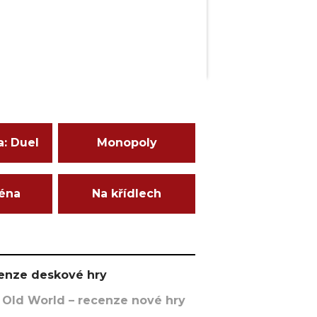
a: Duel
Monopoly
ména
Na křídlech
ecenze deskové hry
 Old World – recenze nové hry