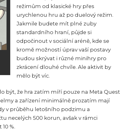
režimům od klasické hry přes
urychlenou hru až po duelový režim.
Jakmile budete mít plné zuby
standardního hraní, půjde si
odpočinout v sociální aréně, kde se
kromě možností úprav vaší postavy
budou skrývat i různé minihry pro
zkrácení dlouhé chvíle. Ale aktivit by
mělo být víc.
 být, že hra zatím míří pouze na Meta Quest
 helmy a zařízení minimálně prozatím mají
dy v průběhu letošního podzimu a
u necelých 500 korun, avšak v rámci
 10 %.