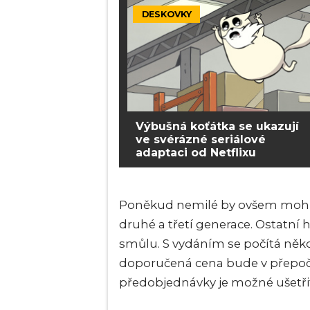
DESKOVKY
Výbušná koťátka se ukazují
ve svérázné seriálové
adaptaci od Netflixu
Poněkud nemilé by ovšem mohlo
druhé a třetí generace. Ostatní
smůlu. S vydáním se počítá něk
doporučená cena bude v přepočt
předobjednávky je možné ušetřit