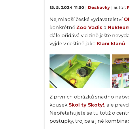
15. 5. 2024 11:30
|
Deskovky
| autor:
Nejmladší české vydavatelství
O
konkrétně
Zoo Vadis
a
Nukleu
dále přidává v cizině ještě nevy
vyjde v češtině jako
Klání klanů
.
Z prvních obrázků snadno nabyde
kousek
Skol ty Skoty!
, ale prav
Nepřetahujete se tu totiž o centr
postupky, trojice a jiné kombinac