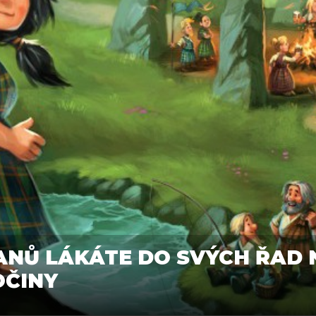
LANŮ LÁKÁTE DO SVÝCH ŘAD
OČINY