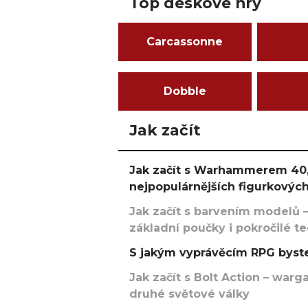
Top deskové hry
Carcassonne
Dobble
Jak začít
Jak začít s Warhammerem 40,
nejpopulárnějších figurkových
Jak začít s barvením modelů –
základní poučky i pokročilé t
S jakým vyprávěcím RPG byste
Jak začít s Bolt Action – w
druhé světové války