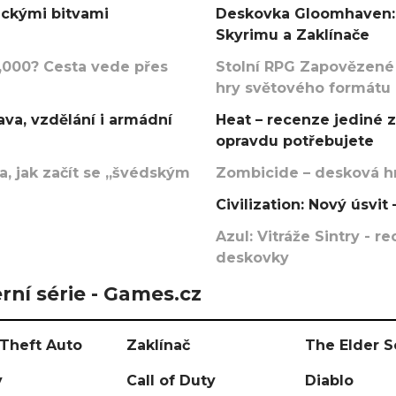
ickými bitvami
Deskovka Gloomhaven: 
Skyrimu a Zaklínače
000? Cesta vede přes
Stolní RPG Zapovězené
hry světového formátu
va, vzdělání i armádní
Heat – recenze jediné 
opravdu potřebujete
, jak začít se „švédským
Zombicide – desková hr
Civilization: Nový úsvi
Azul: Vitráže Sintry - 
deskovky
rní série - Games.cz
Theft Auto
Zaklínač
The Elder S
y
Call of Duty
Diablo