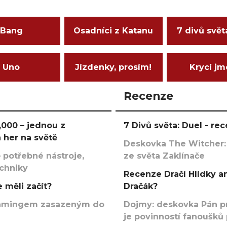
Bang
Osadníci z Katanu
7 divů svět
Uno
Jízdenky, prosím!
Krycí j
Recenze
000 – jednou z
7 Divů světa: Duel - r
 her na světě
Deskovka The Witcher:
 potřebné nástroje,
ze světa Zaklínače
echniky
Recenze Dračí Hlídky an
 měli začít?
Dračák?
argamingem zasazeným do
Dojmy: deskovka Pán p
je povinností fanoušků