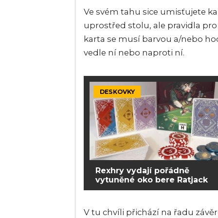
Ve svém tahu sice umisťujete kar
uprostřed stolu, ale pravidla pro
karta se musí barvou a/nebo ho
vedle ní nebo naproti ní.
DESKOVKY
Rexhry vydají pořádně
vytuněné oko bere Ratjack
V tu chvíli přichází na řadu zá