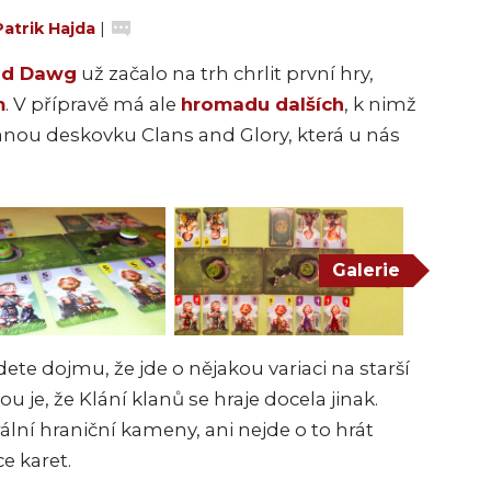
Patrik Hajda
|
ld Dawg
už začalo na trh chrlit první hry,
m
. V přípravě má ale
hromadu dalších
, k nimž
danou deskovku Clans and Glory, která u nás
Galerie
te dojmu, že jde o nějakou variaci na starší
dou je, že Klání klanů se hraje docela jinak.
ální hraniční kameny, ani nejde o to hrát
e karet.