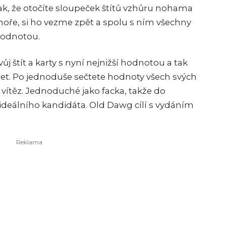
tak, že otočíte sloupeček štítů vzhůru nohama
nahoře, si ho vezme zpět a spolu s ním všechny
 hodnotou.
ůj štít a karty s nyní nejnižší hodnotou a tak
aret. Po jednoduše sečtete hodnoty všech svých
e vítěz. Jednoduché jako facka, takže do
ideálního kandidáta. Old Dawg cílí s vydáním