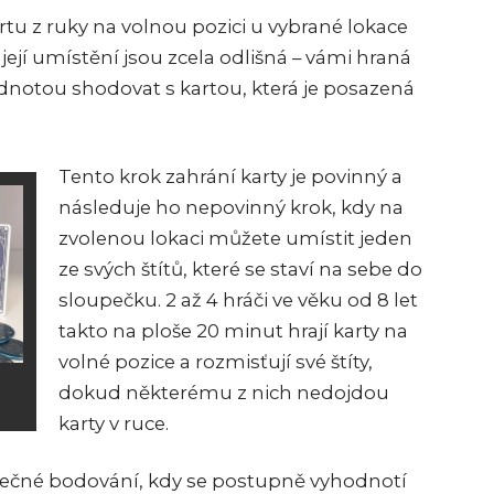
tu z ruky na volnou pozici u vybrané lokace
 její umístění jsou zcela odlišná – vámi hraná
dnotou shodovat s kartou, která je posazená
Tento krok zahrání karty je povinný a
následuje ho nepovinný krok, kdy na
zvolenou lokaci můžete umístit jeden
ze svých štítů, které se staví na sebe do
sloupečku. 2 až 4 hráči ve věku od 8 let
takto na ploše 20 minut hrají karty na
volné pozice a rozmisťují své štíty,
dokud některému z nich nedojdou
karty v ruce.
věrečné bodování, kdy se postupně vyhodnotí