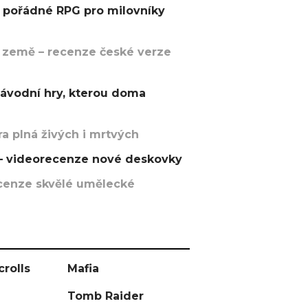
pořádné RPG pro milovníky
 země – recenze české verze
závodní hry, kterou doma
a plná živých i mrtvých
t – videorecenze nové deskovky
recenze skvělé umělecké
crolls
Mafia
Tomb Raider