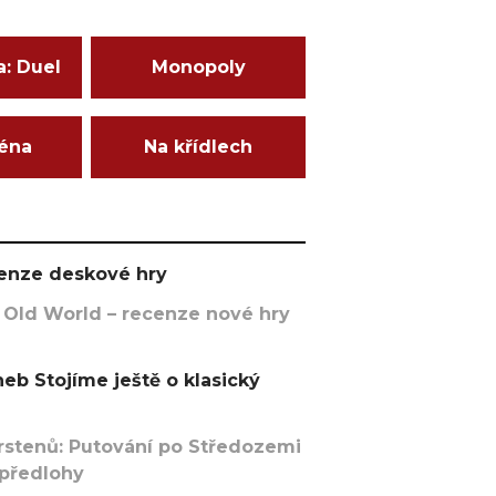
a: Duel
Monopoly
ména
Na křídlech
ecenze deskové hry
 Old World – recenze nové hry
eb Stojíme ještě o klasický
rstenů: Putování po Středozemi
 předlohy