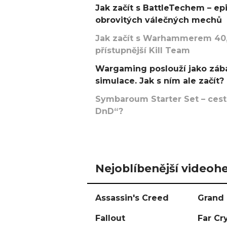
Jak začít s BattleTechem – ep
obrovitých válečných mechů
Jak začít s Warhammerem 40,
přístupnější Kill Team
Wargaming poslouží jako zába
simulace. Jak s ním ale začít?
Symbaroum Starter Set – cesta
DnD“?
Nejoblíbenější videohe
Assassin's Creed
Grand 
Fallout
Far Cr