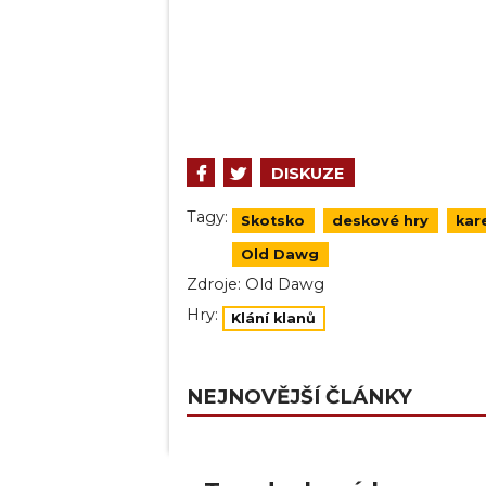
DISKUZE
Tagy:
Skotsko
deskové hry
kar
Old Dawg
Zdroje:
Old Dawg
Hry:
Klání klanů
NEJNOVĚJŠÍ ČLÁNKY