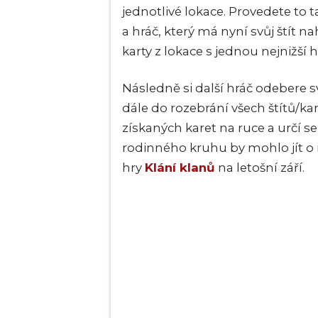
jednotlivé lokace. Provedete to 
a hráč, který má nyní svůj štít 
karty z lokace s jednou nejnižší
Následně si další hráč odebere sv
dále do rozebrání všech štítů/k
získaných karet na ruce a určí s
rodinného kruhu by mohlo jít o 
hry
Klání klanů
na letošní září.