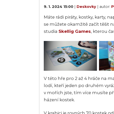
9. 1. 2024 15:00
|
Deskovky
| autor:
P
Máte rádi piráty, kostky, karty, 
se můžete okamžitě začít těšit
studia
Skellig Games
, kterou č
V této hře pro 2 až 4 hráče na 
lodí, kteří jeden po druhém vyrá
v mořích jste, tím více musíte p
házení kostek.
V krabici je rovných 70 kostek o