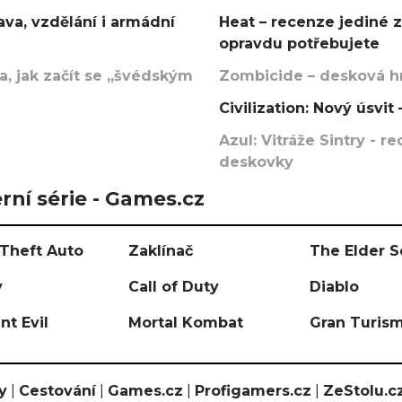
va, vzdělání i armádní
Heat – recenze jediné 
opravdu potřebujete
, jak začít se „švédským
Zombicide – desková hr
Civilization: Nový úsvi
Azul: Vitráže Sintry - 
deskovky
rní série - Games.cz
Theft Auto
Zaklínač
The Elder S
y
Call of Duty
Diablo
nt Evil
Mortal Kombat
Gran Turis
y
|
Cestování
|
Games.cz
|
Profigamers.cz
|
ZeStolu.c