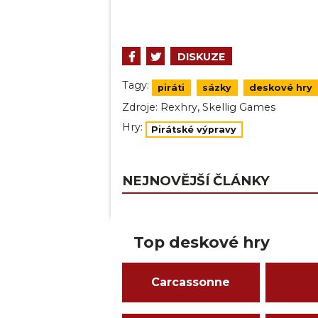
DISKUZE
Tagy:
piráti
sázky
deskové hry
,
Zdroje:
Rexhry
Skellig Games
Hry:
Pirátské výpravy
NEJNOVĚJŠÍ ČLÁNKY
Top deskové hry
Carcassonne