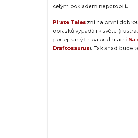
celým pokladem nepotopili...
Pirate Tales
zní na první dobrou
obrázků vypadá i k světu (ilustrac
podepsaný třeba pod hrami
San
Draftosaurus
). Tak snad bude te