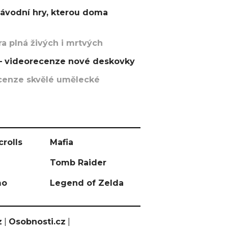
závodní hry, kterou doma
a plná živých i mrtvých
t – videorecenze nové deskovky
recenze skvělé umělecké
crolls
Mafia
Tomb Raider
mo
Legend of Zelda
z
|
Osobnosti.cz
|