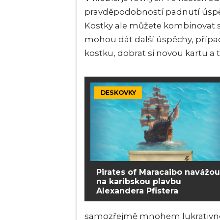
pravděpodobností padnutí úspěc
Kostky ale můžete kombinovat s
mohou dát další úspěchy, případ
kostku, dobrat si novou kartu a
DESKOVKY
Pirates of Maracaibo navážou
na karibskou plavbu
Alexandera Pfistera
samozřejmě mnohem lukrativnější