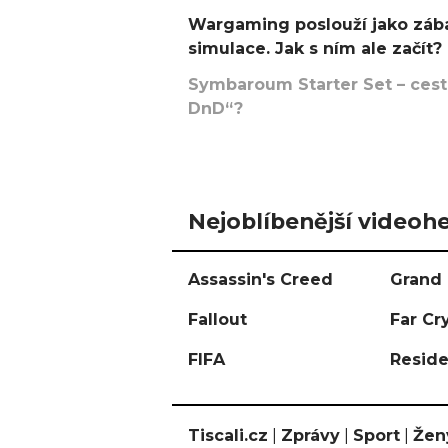
Wargaming poslouží jako zába
simulace. Jak s ním ale začít?
Symbaroum Starter Set – cesta
DnD“?
Nejoblíbenější videohe
Assassin's Creed
Grand 
Fallout
Far Cr
FIFA
Reside
Tiscali.cz
|
Zprávy
|
Sport
|
Žen