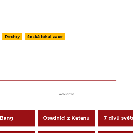
Rexhry
česká lokalizace
Bang
Osadníci z Katanu
7 divů svět