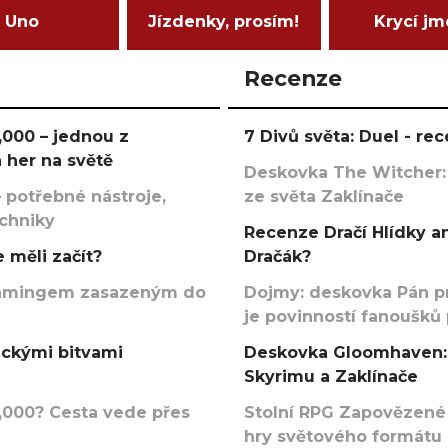
Uno
Jízdenky, prosím!
Krycí j
Recenze
000 – jednou z
7 Divů světa: Duel - r
 her na světě
Deskovka The Witcher:
 potřebné nástroje,
ze světa Zaklínače
echniky
Recenze Dračí Hlídky an
 měli začít?
Dračák?
argamingem zasazeným do
Dojmy: deskovka Pán p
je povinností fanoušků
ickými bitvami
Deskovka Gloomhaven: 
Skyrimu a Zaklínače
000? Cesta vede přes
Stolní RPG Zapovězené
hry světového formátu