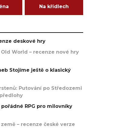
ména
Na křídlech
ecenze deskové hry
 Old World – recenze nové hry
eb Stojíme ještě o klasický
rstenů: Putování po Středozemi
 předlohy
pořádné RPG pro milovníky
 země – recenze české verze