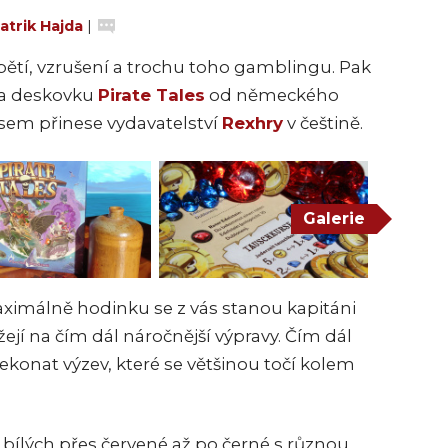
atrik Hajda
|
napětí, vzrušení a trochu toho gamblingu. Pak
 na deskovku
Pirate Tales
od německého
asem přinese vydavatelství
Rexhry
v češtině.
Galerie
maximálně hodinku se z vás stanou kapitáni
žejí na čím dál náročnější výpravy. Čím dál
řekonat výzev, které se většinou točí kolem
d bílých přes červené až po černé s různou