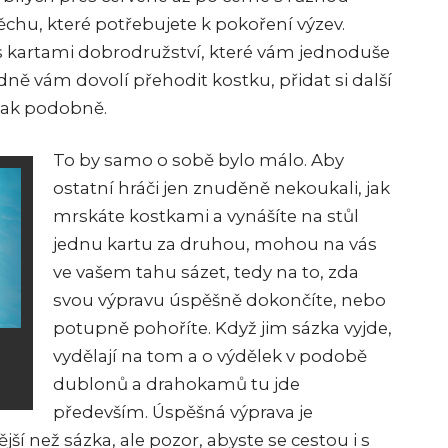
hu, které potřebujete k pokoření výzev.
 kartami dobrodružství, které vám jednoduše
ně vám dovolí přehodit kostku, přidat si další
 tak podobně.
To by samo o sobě bylo málo. Aby
ostatní hráči jen znuděně nekoukali, jak
mrskáte kostkami a vynášíte na stůl
jednu kartu za druhou, mohou na vás
ve vašem tahu sázet, tedy na to, zda
svou výpravu úspěšně dokončíte, nebo
potupně pohoříte. Když jim sázka vyjde,
vydělají na tom a o výdělek v podobě
dublonů a drahokamů tu jde
především. Úspěšná výprava je
 než sázka, ale pozor, abyste se cestou i s