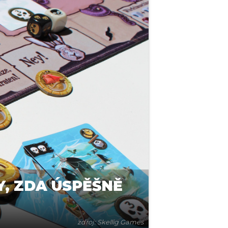
Y, ZDA ÚSPĚŠNĚ
zdroj: Skellig Games