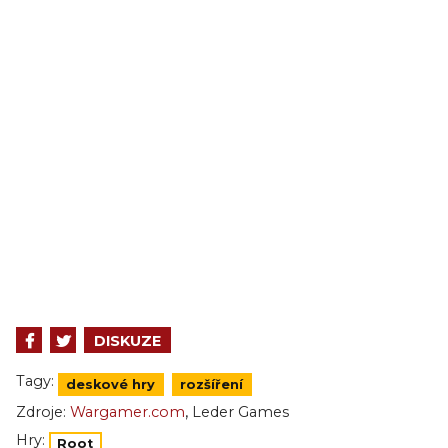
DISKUZE
Tagy:
deskové hry
rozšíření
,
Zdroje:
Wargamer.com
Leder Games
Hry:
Root