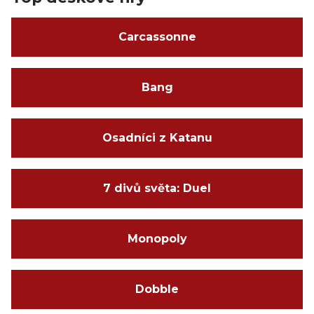
Carcassonne
Bang
Osadníci z Katanu
7 divů světa: Duel
Monopoly
Dobble