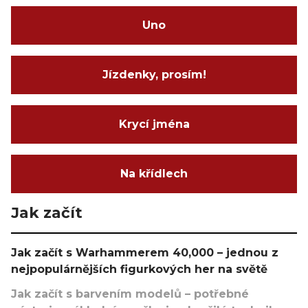
Uno
Jízdenky, prosím!
Krycí jména
Na křídlech
Jak začít
Jak začít s Warhammerem 40,000 – jednou z
nejpopulárnějších figurkových her na světě
Jak začít s barvením modelů – potřebné