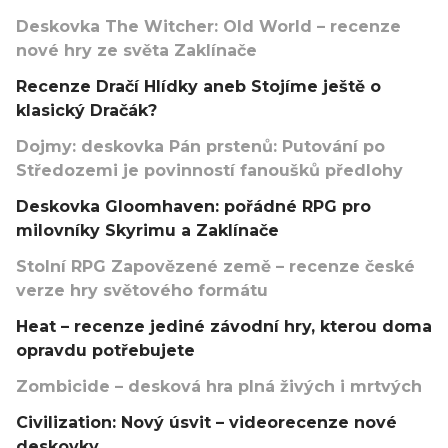
Deskovka The Witcher: Old World – recenze
nové hry ze světa Zaklínače
Recenze Dračí Hlídky aneb Stojíme ještě o
klasický Dračák?
Dojmy: deskovka Pán prstenů: Putování po
Středozemi je povinností fanoušků předlohy
Deskovka Gloomhaven: pořádné RPG pro
milovníky Skyrimu a Zaklínače
Stolní RPG Zapovězené země – recenze české
verze hry světového formátu
Heat – recenze jediné závodní hry, kterou doma
opravdu potřebujete
Zombicide – desková hra plná živých i mrtvých
Civilization: Nový úsvit – videorecenze nové
deskovky