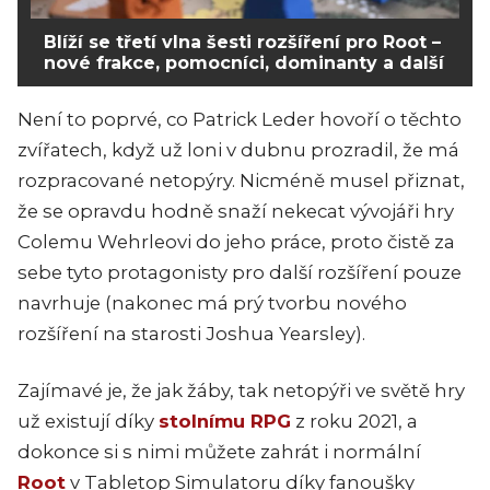
Blíží se třetí vlna šesti rozšíření pro Root –
nové frakce, pomocníci, dominanty a další
Není to poprvé, co Patrick Leder hovoří o těchto
zvířatech, když už loni v dubnu prozradil, že má
rozpracované netopýry. Nicméně musel přiznat,
že se opravdu hodně snaží nekecat vývojáři hry
Colemu Wehrleovi do jeho práce, proto čistě za
sebe tyto protagonisty pro další rozšíření pouze
navrhuje (nakonec má prý tvorbu nového
rozšíření na starosti Joshua Yearsley).
Zajímavé je, že jak žáby, tak netopýři ve světě hry
už existují díky
stolnímu RPG
z roku 2021, a
dokonce si s nimi můžete zahrát i normální
Root
v Tabletop Simulatoru díky fanoušky