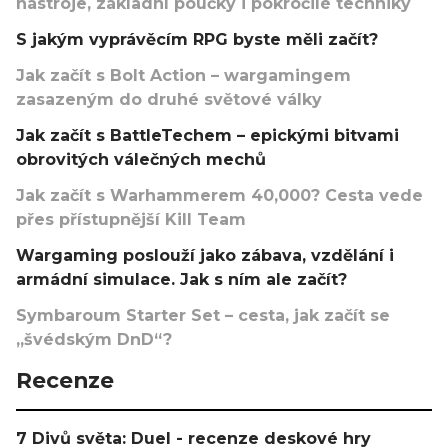
nástroje, základní poučky i pokročilé techniky
S jakým vyprávěcím RPG byste měli začít?
Jak začít s Bolt Action – wargamingem
zasazeným do druhé světové války
Jak začít s BattleTechem – epickými bitvami
obrovitých válečných mechů
Jak začít s Warhammerem 40,000? Cesta vede
přes přístupnější Kill Team
Wargaming poslouží jako zábava, vzdělání i
armádní simulace. Jak s ním ale začít?
Symbaroum Starter Set – cesta, jak začít se
„švédským DnD“?
Recenze
7 Divů světa: Duel - recenze deskové hry