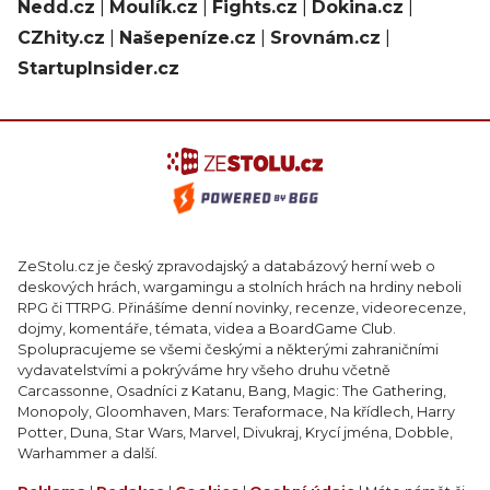
Nedd.cz
|
Moulík.cz
|
Fights.cz
|
Dokina.cz
|
CZhity.cz
|
Našepeníze.cz
|
Srovnám.cz
|
StartupInsider.cz
ZeStolu.cz je český zpravodajský a databázový herní web o
deskových hrách, wargamingu a stolních hrách na hrdiny neboli
RPG či TTRPG. Přinášíme denní novinky, recenze, videorecenze,
dojmy, komentáře, témata, videa a BoardGame Club.
Spolupracujeme se všemi českými a některými zahraničními
vydavatelstvími a pokrýváme hry všeho druhu včetně
Carcassonne, Osadníci z Katanu, Bang, Magic: The Gathering,
Monopoly, Gloomhaven, Mars: Teraformace, Na křídlech, Harry
Potter, Duna, Star Wars, Marvel, Divukraj, Krycí jména, Dobble,
Warhammer a další.