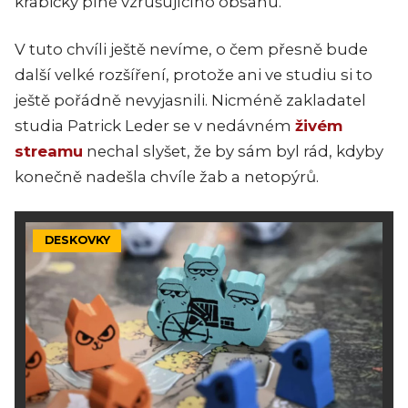
krabičky plné vzrušujícího obsahu.
V tuto chvíli ještě nevíme, o čem přesně bude
další velké rozšíření, protože ani ve studiu si to
ještě pořádně nevyjasnili. Nicméně zakladatel
studia Patrick Leder se v nedávném
živém
streamu
nechal slyšet, že by sám byl rád, kdyby
konečně nadešla chvíle žab a netopýrů.
DESKOVKY