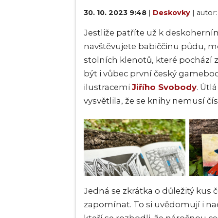
30. 10. 2023 9:48
|
Deskovky
| autor
Jestliže patříte už k deskoher
navštěvujete babiččinu půdu, 
stolních klenotů, které pochází
být i vůbec první český gamebo
ilustracemi
Jiřího Svobody
. Útl
vysvětlila, že se knihy nemusí čí
Jedná se zkrátka o důležitý kus č
zapomínat. To si uvědomují i nad