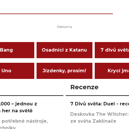
Bang
Osadníci z Katanu
7 divů svět
Uno
Jízdenky, prosím!
Krycí j
Recenze
000 – jednou z
7 Divů světa: Duel - r
 her na světě
Deskovka The Witcher:
 potřebné nástroje,
ze světa Zaklínače
echniky