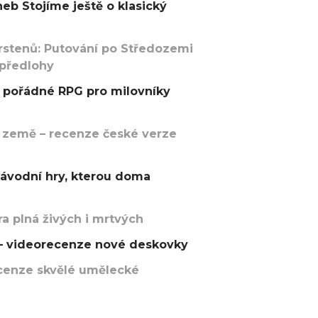
eb Stojíme ještě o klasický
rstenů: Putování po Středozemi
 předlohy
pořádné RPG pro milovníky
 země – recenze české verze
závodní hry, kterou doma
a plná živých i mrtvých
t – videorecenze nové deskovky
recenze skvělé umělecké