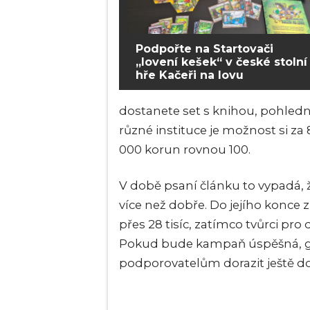
Podpořte na Startovači
„lovení kešek“ v české stolní
hře Kačeři na lovu
dostanete set s knihou, pohledn
různé instituce je možnost si za 
000 korun rovnou 100.
V době psaní článku to vypadá
více než dobře. Do jejího konce 
přes 28 tisíc, zatímco tvůrci pro
Pokud bude kampaň úspěšná,
podporovatelům dorazit ještě do