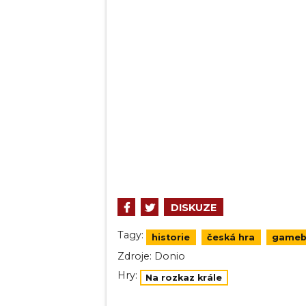
DISKUZE
Tagy:
historie
česká hra
gameb
Zdroje:
Donio
Hry:
Na rozkaz krále