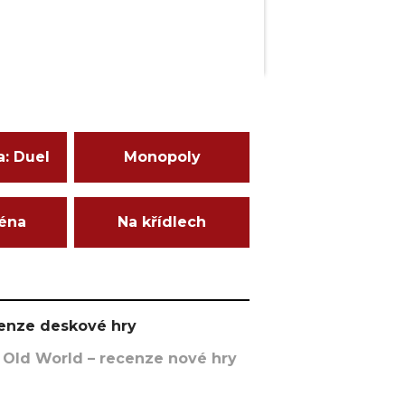
a: Duel
Monopoly
ména
Na křídlech
ecenze deskové hry
 Old World – recenze nové hry