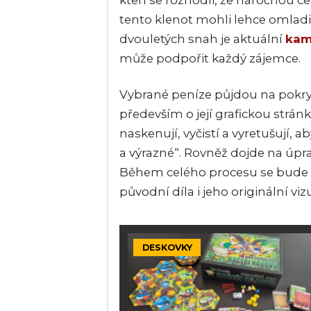
kteří se rozhodli, že náročnou c
tento klenot mohli lehce omladi
dvouletých snah je aktuální
kam
může podpořit každý zájemce.
Vybrané peníze půjdou na pokrytí
především o její grafickou stránk
naskenují, vyčistí a vyretušují, ab
a výrazné“. Rovněž dojde na úpr
Během celého procesu se bude z
původní díla i jeho originální vizu
DESKOVKY