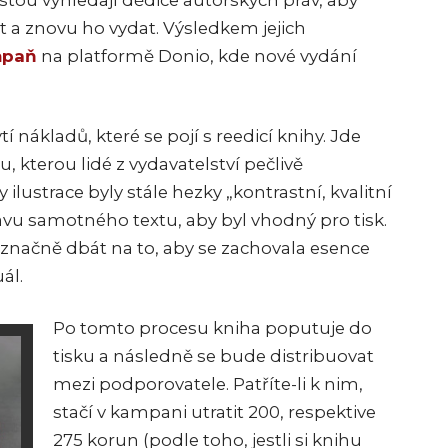
estou vyhledají dědice autorských práv, aby
t a znovu ho vydat. Výsledkem jejich
paň
na platformě Donio, kde nové vydání
 nákladů, které se pojí s reedicí knihy. Jde
u, kterou lidé z vydavatelství pečlivě
y ilustrace byly stále hezky „kontrastní, kvalitní
avu samotného textu, aby byl vhodný pro tisk.
načně dbát na to, aby se zachovala esence
ál.
Po tomto procesu kniha poputuje do
tisku a následně se bude distribuovat
mezi podporovatele. Patříte-li k nim,
stačí v kampani utratit 200, respektive
275 korun (podle toho, jestli si knihu