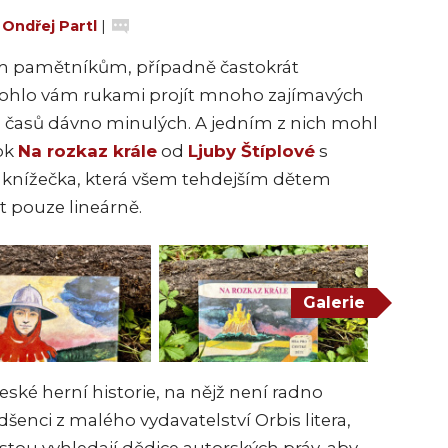
:
Ondřej Partl
|
ním pamětníkům, případně častokrát
mohlo vám rukami projít mnoho zajímavých
 z časů dávno minulých. A jedním z nich mohl
ok
Na rozkaz krále
od
Ljuby Štíplové
s
á knížečka, která všem tehdejším dětem
st pouze lineárně.
Galerie
eské herní historie, na nějž není radno
šenci z malého vydavatelství Orbis litera,