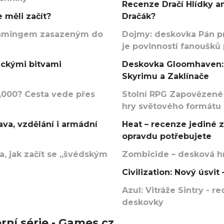
Recenze Dračí Hlídky an
 měli začít?
Dračák?
argamingem zasazeným do
Dojmy: deskovka Pán p
je povinností fanoušků
ickými bitvami
Deskovka Gloomhaven: 
Skyrimu a Zaklínače
000? Cesta vede přes
Stolní RPG Zapovězené
hry světového formátu
va, vzdělání i armádní
Heat – recenze jediné 
opravdu potřebujete
, jak začít se „švédským
Zombicide – desková hr
Civilization: Nový úsvi
Azul: Vitráže Sintry - 
deskovky
rní série - Games.cz