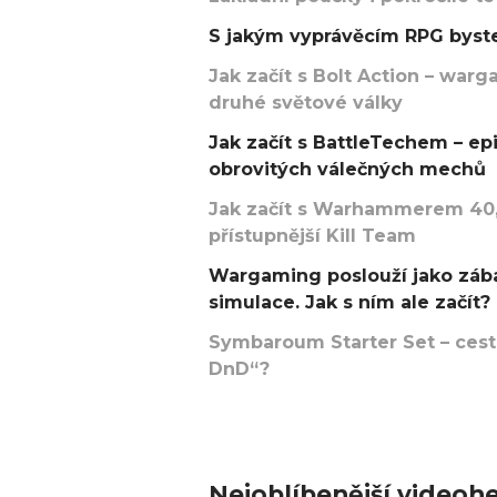
S jakým vyprávěcím RPG byste
Jak začít s Bolt Action – w
druhé světové války
Jak začít s BattleTechem – ep
obrovitých válečných mechů
Jak začít s Warhammerem 40,
přístupnější Kill Team
Wargaming poslouží jako zába
simulace. Jak s ním ale začít?
Symbaroum Starter Set – cesta
DnD“?
Nejoblíbenější videohe