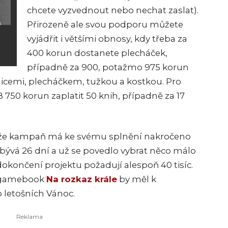
chcete vyzvednout nebo nechat zaslat).
Přirozeně ale svou podporu můžete
vyjádřit i většími obnosy, kdy třeba za
400 korun dostanete plecháček,
případně za 900, potažmo 975 korun
icemi, plecháčkem, tužkou a kostkou. Pro
8 750 korun zaplatit 50 knih, případně za 17
, že kampaň má ke svému splnění nakročeno
zbývá 26 dní a už se povedlo vybrat něco málo
 dokončení projektu požadují alespoň 40 tisíc.
 gamebook
Na rozkaz krále
by měl k
 letošních Vánoc.