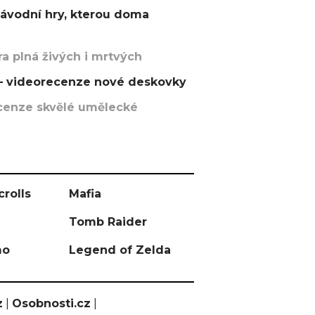
závodní hry, kterou doma
a plná živých i mrtvých
t – videorecenze nové deskovky
recenze skvělé umělecké
crolls
Mafia
Tomb Raider
mo
Legend of Zelda
z
|
Osobnosti.cz
|