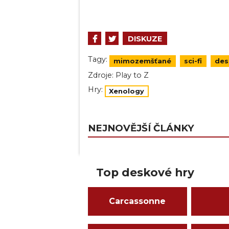
DISKUZE
Tagy:
mimozemšťané
sci-fi
des
Zdroje:
Play to Z
Hry:
Xenology
NEJNOVĚJŠÍ ČLÁNKY
Top deskové hry
Carcassonne