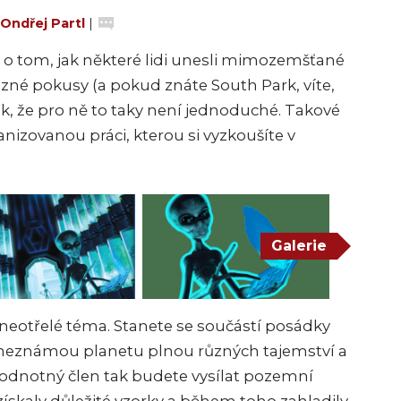
Ondřej Partl
|
y o tom, jak některé lidi unesli mimozemšťané
různé pokusy (a pokud znáte South Park, víte,
ak, že pro ně to taky není jednoduché. Takové
izovanou práci, kterou si vyzkoušíte v
Galerie
u neotřelé téma. Stanete se součástí posádky
a neznámou planetu plnou různých tajemství a
hodnotný člen tak budete vysílat pozemní