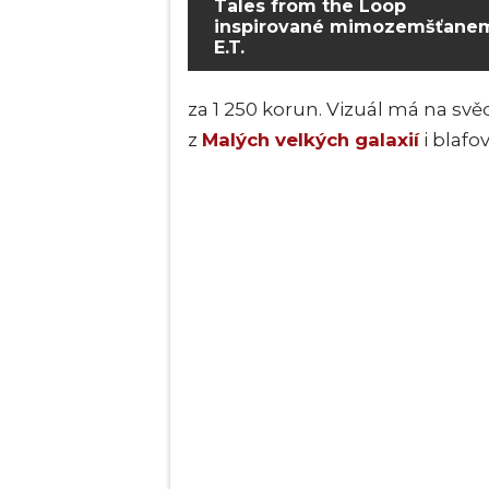
Tales from the Loop
inspirované mimozemšťane
E.T.
za 1 250 korun. Vizuál má na s
z
Malých velkých galaxií
i blafo