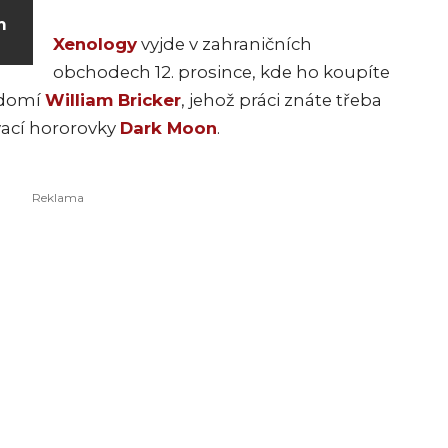
m
Xenology
vyjde v zahraničních
obchodech 12. prosince, kde ho koupíte
vědomí
William Bricker
, jehož práci znáte třeba
vací hororovky
Dark Moon
.