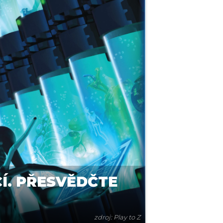
Í. PŘESVĚDČTE
zdroj: Play to Z