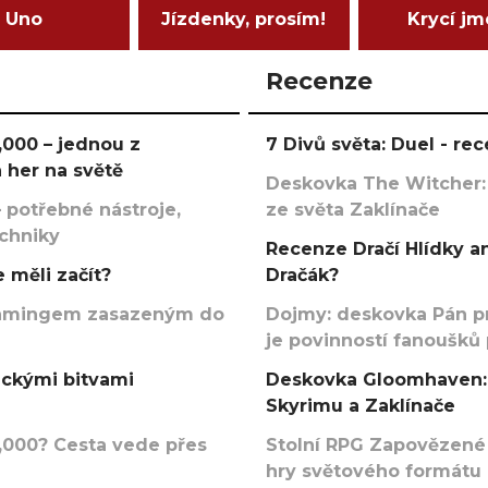
Uno
Jízdenky, prosím!
Krycí j
Recenze
000 – jednou z
7 Divů světa: Duel - r
 her na světě
Deskovka The Witcher:
 potřebné nástroje,
ze světa Zaklínače
echniky
Recenze Dračí Hlídky an
 měli začít?
Dračák?
argamingem zasazeným do
Dojmy: deskovka Pán p
je povinností fanoušků
ickými bitvami
Deskovka Gloomhaven: 
Skyrimu a Zaklínače
000? Cesta vede přes
Stolní RPG Zapovězené
hry světového formátu