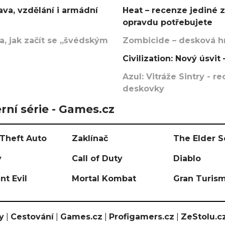
va, vzdělání i armádní
Heat – recenze jediné 
opravdu potřebujete
, jak začít se „švédským
Zombicide – desková hr
Civilization: Nový úsvi
Azul: Vitráže Sintry - 
deskovky
rní série - Games.cz
Theft Auto
Zaklínač
The Elder S
y
Call of Duty
Diablo
nt Evil
Mortal Kombat
Gran Turis
y
|
Cestování
|
Games.cz
|
Profigamers.cz
|
ZeStolu.c