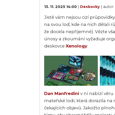
13. 11. 2025 14:00
|
Deskovky
| autor:
Jistě vám nejsou cizí průpovídk
na svou loď, kde na nich dělali 
že docela nepříjemné). Vězte vš
únosy a zkoumání vyžaduje organ
deskovce
Xenology
.
Dan Manfredini
v ní nabízí věr
mateřské lodi, která dorazila n
čekajících objevů. Jakožto plno