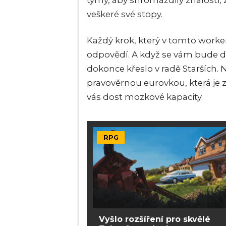
týmy, aby shromáždily znalosti, 
veškeré své stopy.
Každý krok, který v tomto worke
odpovědí. A když se vám bude d
dokonce křeslo v radě Starších. N
pravověrnou eurovkou, která je 
vás dost mozkové kapacity.
RPG
Vyšlo rozšíření pro skvělé