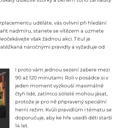
získaly důležité vzorky a během toho zahladily
rplacementu uděláte, vás ovlivní při hledání
ařit nadmíru, stanete se vítězem a uzmete
eočekávejte však žádnou akci. Titul je
zatěžkaná náročnými pravidly a vyžaduje od
I proto vám jednou sezení zabere mezi
90 až 120 minutami. Roli v posádce si v
jeden moment vyzkouší maximálně
čtyři lidé, zatímco sólisté mohou jásat,
protože je pro ně připravený speciální
herní režim. Kvůli pravidlům i tématu se
doporučuje, aby ke hře usedli děti starší
14 let.