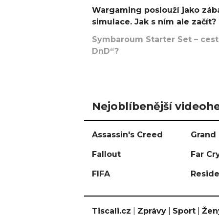
Wargaming poslouží jako zába
simulace. Jak s ním ale začít?
Symbaroum Starter Set – cesta
DnD“?
Nejoblíbenější videohe
Assassin's Creed
Grand 
Fallout
Far Cr
FIFA
Reside
Tiscali.cz
|
Zprávy
|
Sport
|
Žen