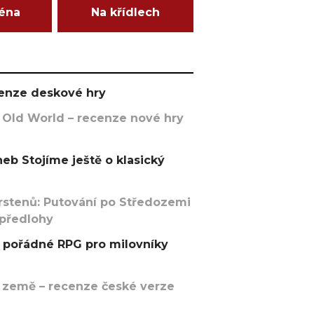
ména
Na křídlech
ecenze deskové hry
 Old World – recenze nové hry
eb Stojíme ještě o klasický
rstenů: Putování po Středozemi
 předlohy
pořádné RPG pro milovníky
 země – recenze české verze