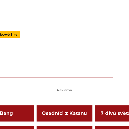
kové hry
Bang
Osadníci z Katanu
7 divů svět