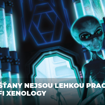
ŤANY NEJSOU LEHKOU PRAC
-FI XENOLOGY