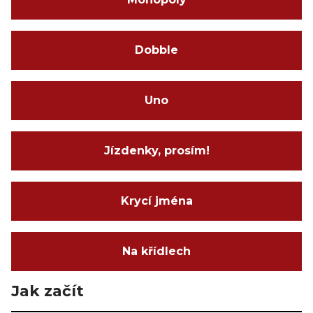
Dobble
Uno
Jízdenky, prosím!
Krycí jména
Na křídlech
Jak začít