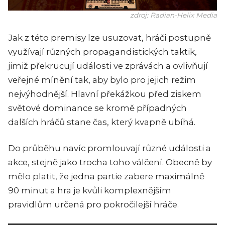
zdroj: Radian-Helix Media
Jak z této premisy lze usuzovat, hráči postupně
využívají různých propagandistických taktik,
jimiž překrucují události ve zprávách a ovlivňují
veřejné mínění tak, aby bylo pro jejich režim
nejvýhodnější. Hlavní překážkou před ziskem
světové dominance se kromě případných
dalších hráčů stane čas, který kvapně ubíhá.
Do průběhu navíc promlouvají různé události a
akce, stejně jako trocha toho válčení. Obecně by
mělo platit, že jedna partie zabere maximálně
90 minut a hra je kvůli komplexnějším
pravidlům určená pro pokročilejší hráče.