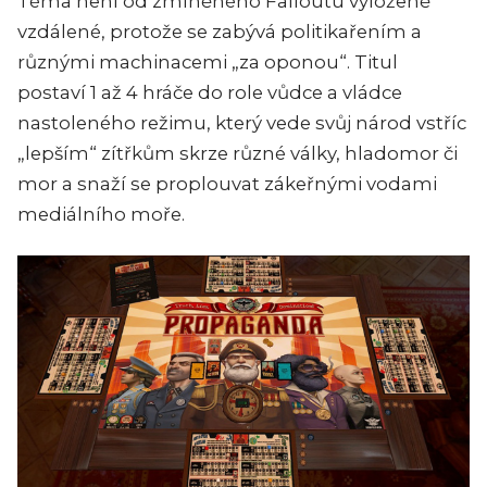
Téma není od zmíněného Falloutu vyloženě
vzdálené, protože se zabývá politikařením a
různými machinacemi „za oponou“. Titul
postaví 1 až 4 hráče do role vůdce a vládce
nastoleného režimu, který vede svůj národ vstříc
„lepším“ zítřkům skrze různé války, hladomor či
mor a snaží se proplouvat zákeřnými vodami
mediálního moře.