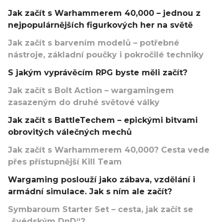
Jak začít s Warhammerem 40,000 – jednou z
nejpopulárnějších figurkových her na světě
Jak začít s barvením modelů – potřebné
nástroje, základní poučky i pokročilé techniky
S jakým vyprávěcím RPG byste měli začít?
Jak začít s Bolt Action – wargamingem
zasazeným do druhé světové války
Jak začít s BattleTechem – epickými bitvami
obrovitých válečných mechů
Jak začít s Warhammerem 40,000? Cesta vede
přes přístupnější Kill Team
Wargaming poslouží jako zábava, vzdělání i
armádní simulace. Jak s ním ale začít?
Symbaroum Starter Set – cesta, jak začít se
„švédským DnD“?