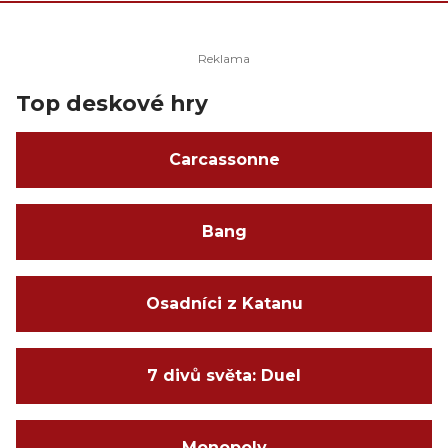
Top deskové hry
Carcassonne
Bang
Osadníci z Katanu
7 divů světa: Duel
Monopoly