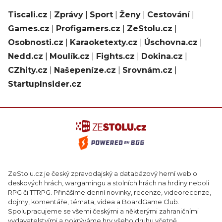
Tiscali.cz
|
Zprávy
|
Sport
|
Ženy
|
Cestování
|
Games.cz
|
Profigamers.cz
|
ZeStolu.cz
|
Osobnosti.cz
|
Karaoketexty.cz
|
Úschovna.cz
|
Nedd.cz
|
Moulík.cz
|
Fights.cz
|
Dokina.cz
|
CZhity.cz
|
Našepeníze.cz
|
Srovnám.cz
|
StartupInsider.cz
ZeStolu.cz je český zpravodajský a databázový herní web o
deskových hrách, wargamingu a stolních hrách na hrdiny neboli
RPG či TTRPG. Přinášíme denní novinky, recenze, videorecenze,
dojmy, komentáře, témata, videa a BoardGame Club.
Spolupracujeme se všemi českými a některými zahraničními
vydavatelstvími a pokrýváme hry všeho druhu včetně