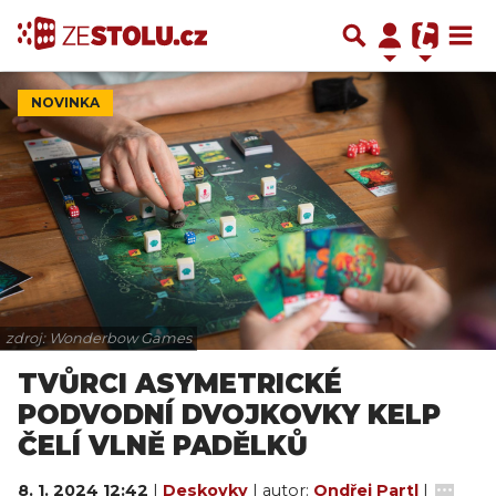
NOVINKA
zdroj: Wonderbow Games
TVŮRCI ASYMETRICKÉ
PODVODNÍ DVOJKOVKY KELP
ČELÍ VLNĚ PADĚLKŮ
8. 1. 2024 12:42
|
Deskovky
| autor:
Ondřej Partl
|