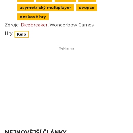
asymetrický multiplayer
dvojice
deskové hry
,
Zdroje:
Dicebreaker
Wonderbow Games
Hry:
Kelp
NEJNOVĚJŠÍ ČLÁNKY