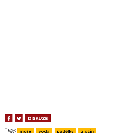
DISKUZE
Tagy:
moře
voda
padělky
zločin