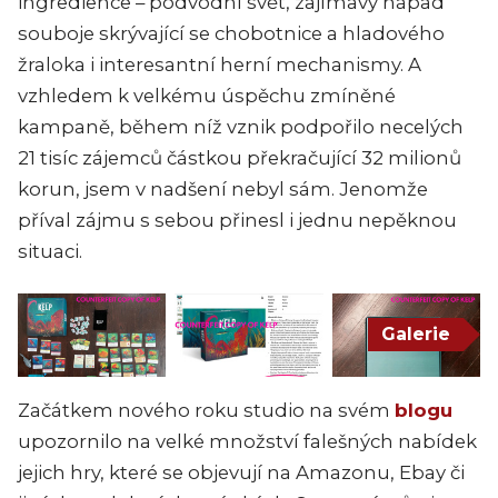
ingredience – podvodní svět, zajímavý nápad
souboje skrývající se chobotnice a hladového
žraloka i interesantní herní mechanismy. A
vzhledem k velkému úspěchu zmíněné
kampaně, během níž vznik podpořilo necelých
21 tisíc zájemců částkou překračující 32 milionů
korun, jsem v nadšení nebyl sám. Jenomže
příval zájmu s sebou přinesl i jednu nepěknou
situaci.
Galerie
Začátkem nového roku studio na svém
blogu
upozornilo na velké množství falešných nabídek
jejich hry, které se objevují na Amazonu, Ebay či