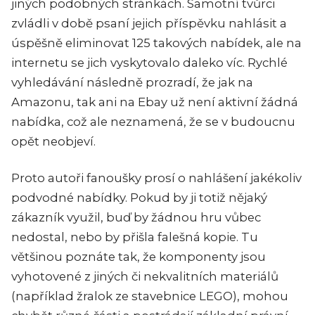
jiných podobných stránkách. Samotní tvůrci
zvládli v době psaní jejich příspěvku nahlásit a
úspěšně eliminovat 125 takových nabídek, ale na
internetu se jich vyskytovalo daleko víc. Rychlé
vyhledávání následně prozradí, že jak na
Amazonu, tak ani na Ebay už není aktivní žádná
nabídka, což ale neznamená, že se v budoucnu
opět neobjeví.
Proto autoři fanoušky prosí o nahlášení jakékoliv
podvodné nabídky. Pokud by ji totiž nějaký
zákazník využil, buď by žádnou hru vůbec
nedostal, nebo by přišla falešná kopie. Tu
většinou poznáte tak, že komponenty jsou
vyhotovené z jiných či nekvalitních materiálů
(například žralok ze stavebnice LEGO), mohou