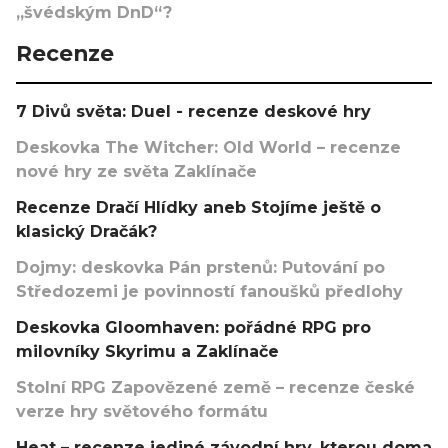
„švédským DnD“?
Recenze
7 Divů světa: Duel - recenze deskové hry
Deskovka The Witcher: Old World – recenze
nové hry ze světa Zaklínače
Recenze Dračí Hlídky aneb Stojíme ještě o
klasický Dračák?
Dojmy: deskovka Pán prstenů: Putování po
Středozemi je povinností fanoušků předlohy
Deskovka Gloomhaven: pořádné RPG pro
milovníky Skyrimu a Zaklínače
Stolní RPG Zapovězené země – recenze české
verze hry světového formátu
Heat – recenze jediné závodní hry, kterou doma