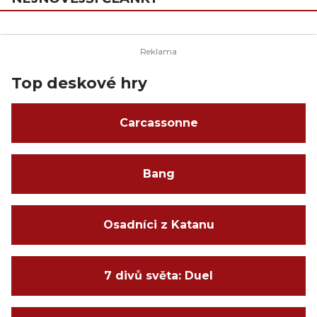
Top deskové hry
Carcassonne
Bang
Osadníci z Katanu
7 divů světa: Duel