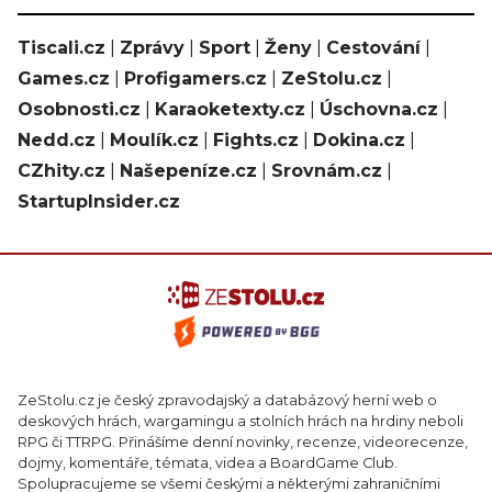
Tiscali.cz
|
Zprávy
|
Sport
|
Ženy
|
Cestování
|
Games.cz
|
Profigamers.cz
|
ZeStolu.cz
|
Osobnosti.cz
|
Karaoketexty.cz
|
Úschovna.cz
|
Nedd.cz
|
Moulík.cz
|
Fights.cz
|
Dokina.cz
|
CZhity.cz
|
Našepeníze.cz
|
Srovnám.cz
|
StartupInsider.cz
ZeStolu.cz je český zpravodajský a databázový herní web o
deskových hrách, wargamingu a stolních hrách na hrdiny neboli
RPG či TTRPG. Přinášíme denní novinky, recenze, videorecenze,
dojmy, komentáře, témata, videa a BoardGame Club.
Spolupracujeme se všemi českými a některými zahraničními