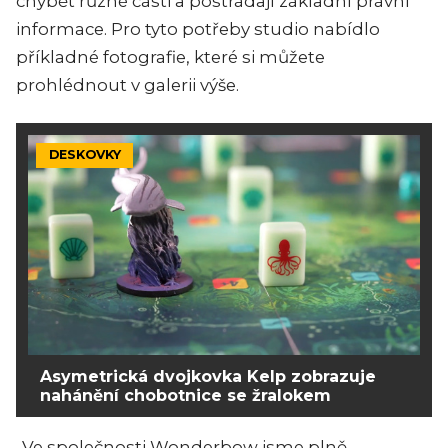
chybět různé části a postrádají základní právní
informace. Pro tyto potřeby studio nabídlo
příkladné fotografie, které si můžete
prohlédnout v galerii výše.
DESKOVKY
Asymetrická dvojkovka Kelp zobrazuje
nahánění chobotnice se žralokem
„
Ve společnosti Wonderbow jsme plně