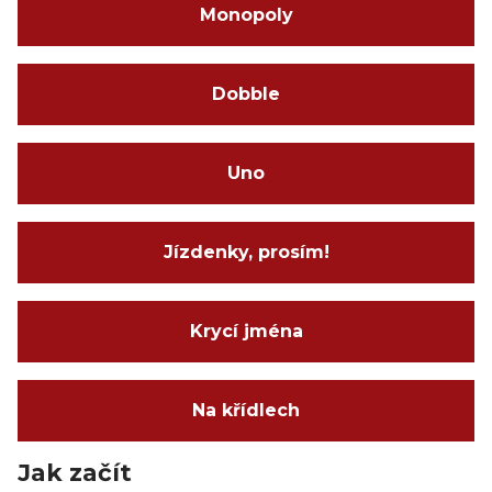
Monopoly
Dobble
Uno
Jízdenky, prosím!
Krycí jména
Na křídlech
Jak začít