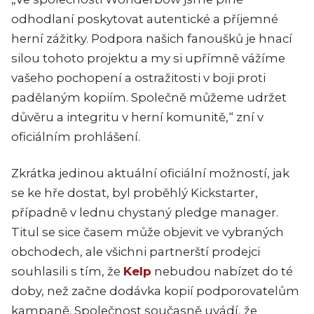
odhodlaní poskytovat autentické a příjemné
herní zážitky.
Podpora našich fanoušků je hnací
silou tohoto projektu a my si upřímně vážíme
vašeho pochopení a ostražitosti v boji proti
padělaným kopiím.
Společně můžeme udržet
důvěru a integritu v herní komunitě,“ zní v
oficiálním prohlášení.
Zkrátka jedinou aktuální oficiální možností, jak
se ke hře dostat, byl proběhlý Kickstarter,
případně v lednu chystaný pledge manager.
Titul se sice časem může objevit ve vybraných
obchodech, ale všichni partnerští prodejci
souhlasili s tím, že
Kelp
nebudou nabízet do té
doby, než začne dodávka kopií podporovatelům
kampaně. Společnost současně uvádí, že