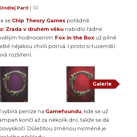
Ondřej Partl
|
že se
Chip Theory Games
pořádně
ls: Zrada v druhém věku
nabídlo řádné
 skvělým hodnocením.
Fox in the Box
už pilně
ještě nějakou chvíli potrvá. I proto si tuzemští
á rozšíření.
Galerie
 vybírá peníze na
Gamefoundu
, kde se už
ampaň končí až za několik dní, takže se dá
ně povyskočí. Důležitou změnou nicméně je