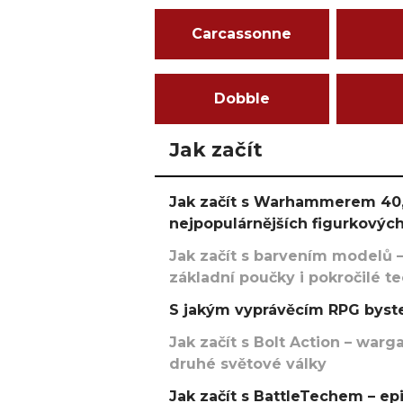
Carcassonne
Dobble
Jak začít
Jak začít s Warhammerem 40,
nejpopulárnějších figurkových
Jak začít s barvením modelů –
základní poučky i pokročilé t
S jakým vyprávěcím RPG byste
Jak začít s Bolt Action – w
druhé světové války
Jak začít s BattleTechem – ep