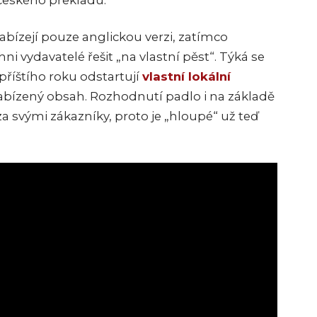
 českého překladu.
abízejí pouze anglickou verzi, zatímco
i vydavatelé řešit „na vlastní pěst“. Týká se
ě příštího roku odstartují
vlastní lokální
abízený obsah. Rozhodnutí padlo i na základě
 za svými zákazníky, proto je „hloupé“ už teď