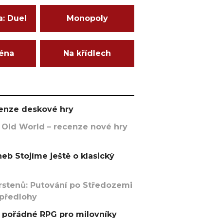
a: Duel
Monopoly
ména
Na křídlech
ecenze deskové hry
 Old World – recenze nové hry
eb Stojíme ještě o klasický
rstenů: Putování po Středozemi
 předlohy
pořádné RPG pro milovníky