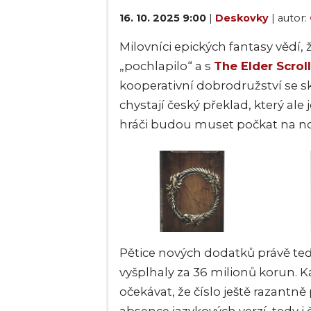
16. 10. 2025 9:00
|
Deskovky
| autor:
Milovníci epických fantasy vědí, 
„pochlapilo“ a s
The Elder Scrol
kooperativní dobrodružství se
chystají český překlad, který ale 
hráči budou muset počkat na nov
Pětice nových dodatků právě teď
vyšplhaly za 36 milionů korun. K
očekávat, že číslo ještě razant