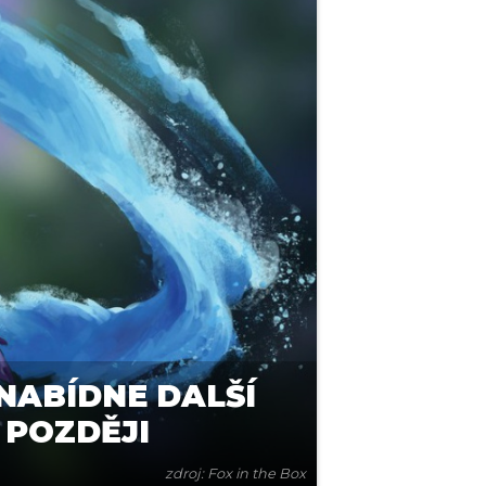
NABÍDNE DALŠÍ
 POZDĚJI
zdroj: Fox in the Box