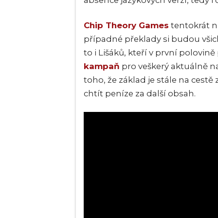
absence jazykových verzí, tedy i
Chip Theory Games
tentokrát n
případné překlady si budou všichn
to i Lišáků, kteří v první polovin
kampaň
pro veškerý aktuálně n
toho, že základ je stále na cestě
chtít peníze za další obsah.