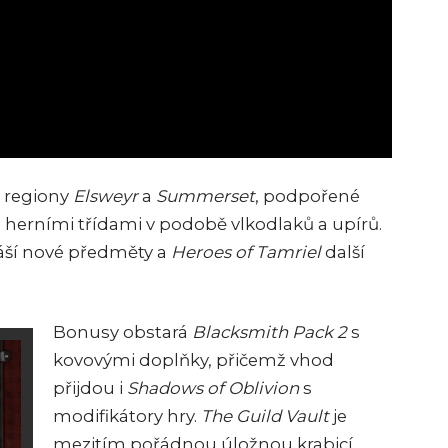
é regiony
Elsweyr
a
Summerset
, podpořené
herními třídami v podobě vlkodlaků a upírů.
áší nové předměty a
Heroes of Tamriel
další
Bonusy obstará
Blacksmith Pack 2
s
kovovými doplňky, přičemž vhod
přijdou i
Shadows of Oblivion
s
modifikátory hry.
The Guild Vault
je
mezitím pořádnou úložnou krabicí,