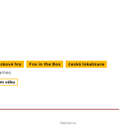
skové hry
Fox in the Box
česká lokalizace
Games
ém věku