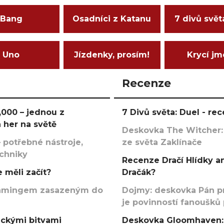
Bang
Osadníci z Katanu
7 divů svět
Uno
Jízdenky, prosím!
Krycí j
Recenze
000 – jednou z
7 Divů světa: Duel - r
 her na světě
Deskovka The Witcher:
 potřebné nástroje,
ze světa Zaklínače
echniky
Recenze Dračí Hlídky an
 měli začít?
Dračák?
argamingem zasazeným do
Dojmy: deskovka Pán p
je povinností fanoušků
ickými bitvami
Deskovka Gloomhaven: 