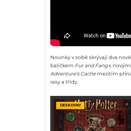
Novinky v sobě skrývají dva nov
balíčkem
Fur and Fang
s novými 
Adventure's Cache
mezitím přin
rasy a třídy.
DESKOVKY