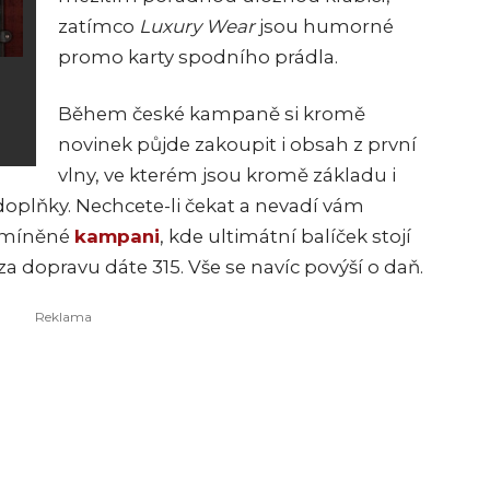
zatímco
Luxury Wear
jsou humorné
promo karty spodního prádla.
Během české kampaně si kromě
novinek půjde zakoupit i obsah z první
vlny, ve kterém jsou kromě základu i
doplňky. Nechcete-li čekat a nevadí vám
 zmíněné
kampani
, kde ultimátní balíček stojí
za dopravu dáte 315. Vše se navíc povýší o daň.