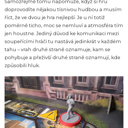
Samozřejmě tomu napomůže, když si hru
doprovodíte nějakou tísnivou hudbou a musím
říct, že ve dvou je hra nejlepší. Je u ní totiž
poměrně ticho, moc se nemluví a atmosféra tím
jen houstne. Jediný důvod ke komunikaci mezi
soupeřícími hráči tu nastává jedinkrát v každém
tahu – vrah druhé straně oznamuje, kam se
pohybuje a přeživší druhé straně oznamují, kde
způsobili hluk.