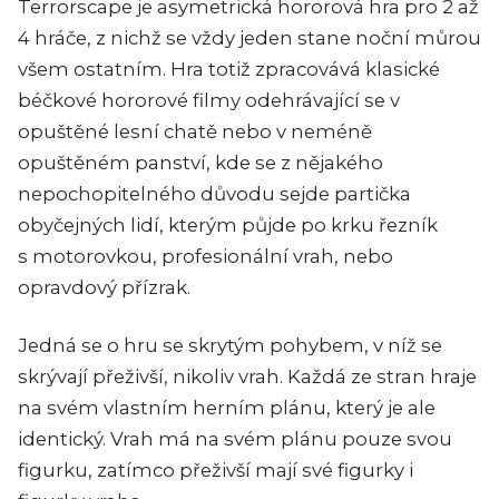
Terrorscape je asymetrická hororová hra pro 2 až
4 hráče, z nichž se vždy jeden stane noční můrou
všem ostatním. Hra totiž zpracovává klasické
béčkové hororové filmy odehrávající se v
opuštěné lesní chatě nebo v neméně
opuštěném panství, kde se z nějakého
nepochopitelného důvodu sejde partička
obyčejných lidí, kterým půjde po krku řezník
s motorovkou, profesionální vrah, nebo
opravdový přízrak.
Jedná se o hru se skrytým pohybem, v níž se
skrývají přeživší, nikoliv vrah. Každá ze stran hraje
na svém vlastním herním plánu, který je ale
identický. Vrah má na svém plánu pouze svou
figurku, zatímco přeživší mají své figurky i