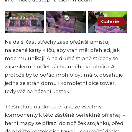
Galerie
Na další část střechy zase přeživší umisťují
nalezené karty klíčů, aby vrah měl přehled, jak
moc mu unikají. A na druhé straně střechy se
zase sleduje přílet záchranného vrtulníku. A
protože by to pořád mohlo být málo, obsahuje
jedna ze stran domu i kompletní dice tower,
tedy věž na házení kostek.
Třešničkou na dortu je fakt, že všechny
komponenty k této zástěně perfektně přiléhají –
herní mapy se přirazí do nožiček stojánků, před
dopadiště kostek dice toweru se umístí deska