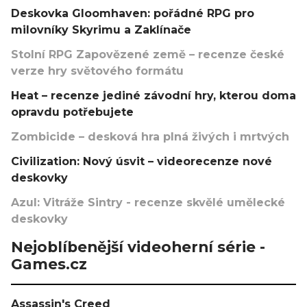
Deskovka Gloomhaven: pořádné RPG pro
milovníky Skyrimu a Zaklínače
Stolní RPG Zapovězené země – recenze české
verze hry světového formátu
Heat – recenze jediné závodní hry, kterou doma
opravdu potřebujete
Zombicide – desková hra plná živých i mrtvých
Civilization: Nový úsvit – videorecenze nové
deskovky
Azul: Vitráže Sintry - recenze skvělé umělecké
deskovky
Nejoblíbenější videoherní série -
Games.cz
Assassin's Creed