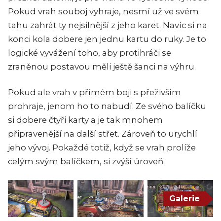
Pokud vrah souboj vyhraje, nesmí už ve svém
tahu zahrát ty nejsilnější z jeho karet. Navíc si na
konci kola dobere jen jednu kartu do ruky. Je to
logické vyvážení toho, aby protihráči se
zraněnou postavou měli ještě šanci na výhru.
Pokud ale vrah v přímém boji s přeživším
prohraje, jenom ho to nabudí. Ze svého balíčku
si dobere čtyři karty a je tak mnohem
připravenější na další střet. Zároveň to urychlí
jeho vývoj. Pokaždé totiž, když se vrah prolíže
celým svým balíčkem, si zvýší úroveň.
Galerie