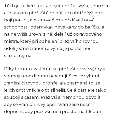
Těch je celkem pět a nejenom že zvyšují jeho sílu
a je tak pro přeživší čím dál tím obtížnější ho v
boji porazit, ale zároveň mu přidávají nové
schopnosti, odemykají nové karty do balíčku a
na nejvyšší úrovni z něj dělají už opravdového
mistra, který při odhalení přeživšího rovnou
udělí jedno zranění a výhra je pak téměř
samozřejmá.
Díky tomuto systému se přeživší ze své výhry v
souboji moc dlouho neradují. Sice se vyhnuli
zranění či rovnou prohře, ale znamená to, že
jejich protivník je o to silnější. Celá partie je tak o
souboji s časem. Přeživší si nemohou dovolit,
aby se vrah příliš vylepšil. Vrah zase nesmí
dopustit, aby přeživší měli prostor na hledání