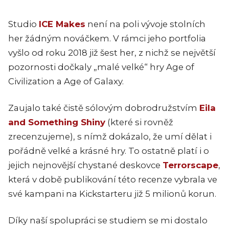
Studio
ICE Makes
není na poli vývoje stolních
her žádným nováčkem. V rámci jeho portfolia
vyšlo od roku 2018 již šest her, z nichž se největší
pozornosti dočkaly „malé velké“ hry Age of
Civilization a Age of Galaxy.
Zaujalo také čistě sólovým dobrodružstvím
Eila
and Something Shiny
(které si rovněž
zrecenzujeme), s nímž dokázalo, že umí dělat i
pořádně velké a krásné hry. To ostatně platí i o
jejich nejnovější chystané deskovce
Terrorscape
,
která v době publikování této recenze vybrala ve
své kampani na Kickstarteru již 5 milionů korun.
Díky naší spolupráci se studiem se mi dostalo