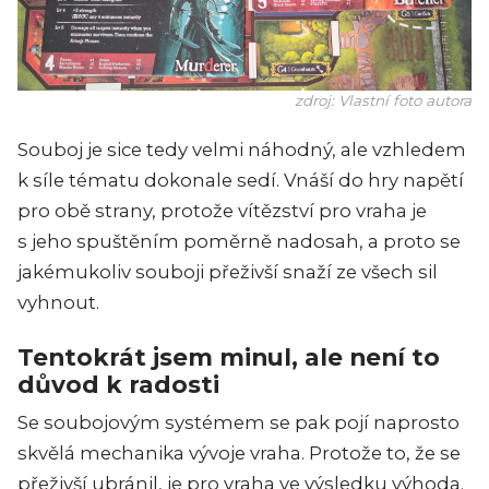
zdroj: Vlastní foto autora
Souboj je sice tedy velmi náhodný, ale vzhledem
k síle tématu dokonale sedí. Vnáší do hry napětí
pro obě strany, protože vítězství pro vraha je
s jeho spuštěním poměrně nadosah, a proto se
jakémukoliv souboji přeživší snaží ze všech sil
vyhnout.
Tentokrát jsem minul, ale není to
důvod k radosti
Se soubojovým systémem se pak pojí naprosto
skvělá mechanika vývoje vraha. Protože to, že se
přeživší ubránil, je pro vraha ve výsledku výhoda.