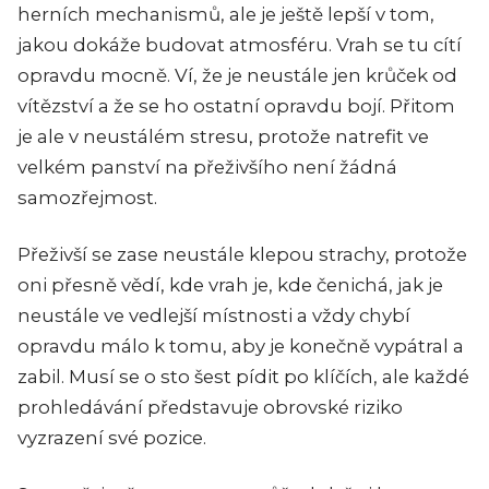
herních mechanismů, ale je ještě lepší v tom,
jakou dokáže budovat atmosféru. Vrah se tu cítí
opravdu mocně. Ví, že je neustále jen krůček od
vítězství a že se ho ostatní opravdu bojí. Přitom
je ale v neustálém stresu, protože natrefit ve
velkém panství na přeživšího není žádná
samozřejmost.
Přeživší se zase neustále klepou strachy, protože
oni přesně vědí, kde vrah je, kde čenichá, jak je
neustále ve vedlejší místnosti a vždy chybí
opravdu málo k tomu, aby je konečně vypátral a
zabil. Musí se o sto šest pídit po klíčích, ale každé
prohledávání představuje obrovské riziko
vyzrazení své pozice.