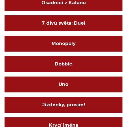
Osadníci z Katanu
7 divů světa: Duel
Monopoly
Dobble
Uno
Jízdenky, prosím!
Krycí jména