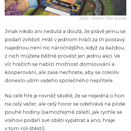
zdroj: Vlastní foto autora
Jinak nikdo ani nedutá a doufá, že právě jemu se
podaří zvítězit. Hrát v jednom hráči za tři postavy
najednou není nic náročnějšího, když za každou
z nich můžete běžně provést jen jednu akci. Ve
víc hráčích se nabízí možnost domlouvání a
kooperování, ale zase nechcete, aby se cokoliv
doneslo uším vašeho společného nepřítele.
Na celé hře je rovněž skvělé, že se nejedná o hon
na celý večer, ale celý horor se odehrává na ploše
pouhé hodiny (samozřejmě záleží, jak rychle se
vrahovi podaří své oběti vypátrat a ano, hraje
v tom roli štěstí).