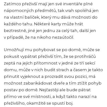
Zatímco přeživší mají jen své inventáře plné
nápomocných předmětů, tak vrah spoléhá jen
na vlastní balíček, který mu dává možnosti do
každého tahu. Některé karty může hrát
beztrestně, jiné jen jednu za celý tah, další jen
v případě, že na nikoho nezaútočil.
Umožňují mu pohybovat se po domě, může se
pokusit vypátrat přeživší tím, že se protihráčů
zeptá na jejich přítomnost v jedné ze tří sekcí
domu, může v nich budit strach a časem je takto
přinutit vyjeknout a prozradit svou pozici, má
možnost zabarikádovat dveře a tím ztížit pohyb
postav po domě. Nejčastěji ale bude pátrat
přímo ve své místnosti, a když takto narazí na
přeživšího, okamžitě se spustí boj.