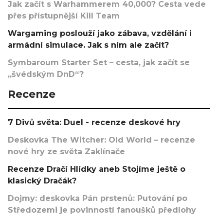
Jak začít s Warhammerem 40,000? Cesta vede
přes přístupnější Kill Team
Wargaming poslouží jako zábava, vzdělání i
armádní simulace. Jak s ním ale začít?
Symbaroum Starter Set – cesta, jak začít se
„švédským DnD“?
Recenze
7 Divů světa: Duel - recenze deskové hry
Deskovka The Witcher: Old World – recenze
nové hry ze světa Zaklínače
Recenze Dračí Hlídky aneb Stojíme ještě o
klasický Dračák?
Dojmy: deskovka Pán prstenů: Putování po
Středozemi je povinností fanoušků předlohy