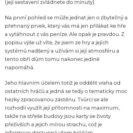
(její sestavení zvládnete do minuty).
Na první pohled se může jednat jen o zbytečný a
přehnaný prvek, který vás má jen přilákat ke hře
a vytáhnout z vás peníze. Ale opak je pravdou. Z
popisu výše už víte, že jsem ze hry a jejích
systémů nadšený a užívám si její atmosféru a
tento obří dům tomu nakonec jedině
napomáhá.
Jeho hlavním účelem totiž je oddělit vraha od
ostatních hráčů a jedná se tedy o tematicky moc
hezky zpracovanou zástěnu. Tvůrci se ale
rozhodli využít její přítomnosti na maximum,
takže na střeše budovy jsou karty se životy
přeživších a jejich mírou strachu, což je
informace dostupná všem hráčům.