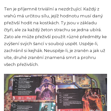
Ten je příjemně triviální a nezdržující. Každý z
vrahů má určitou sílu, jejíž hodnotu musí daný
přeživší hodit na kostkách. Ty jsou v základu
čtyři, ale za každý žeton strachu se jedna ubírá.
Zato ale může přeživší použít různé předměty ke
zvýšení svých šancí v souboji uspět. Uspěje-li,
zachránil si kejhák. Neuspěje-li, je zraněn a jak už
víte, druhé zranění znamená smrt a prohru
všech přeživších.