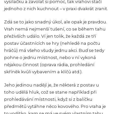
vysílačku a zavolat si pomoc, tak vrahovi stačí
jednoho z nich kuchnout – v praxi dvakrát zranit.
Zdá se to jako snadný úkol, ale opak je pravdou.
Vrah nemá nejmenší tušení, co se během tahu
přeživších událo. Ví jen tolik, že každá ze tří
postav účastnících se hry (nehledě na počtu
hráčů) má všeho všudy jednu akci. Buď se tedy
pohne o jednu místnost, nebo v ní vykoná
nějakou činnost (oprava rádia, prohledání
skříněk kvůli vybavením a klíčů atd.).
Jeho jedinou nadějí je, že některá z postav u
toho udělá hluk, což se stane například při
prohledávání místnosti, když si z balíčku
předmětů vytáhne něco kovového. Pro vraha je
to vodítko, kam se má ve svém vlastním tahu