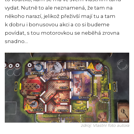
vydat. Nutně to ale neznamená, že tam na
někoho narazí, jelikož přeživší mají tu a tam
k dobru i bonusovou akci a co si budeme
povídat, s tou motorovkou se neběhá zrovna
snadno…
zdroj: Vlastní foto autora