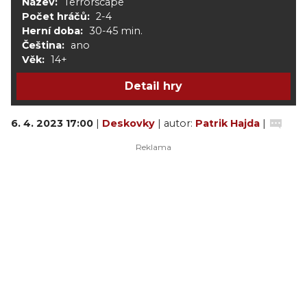
Název:
Terrorscape
Počet hráčů:
2-4
Herní doba:
30-45 min.
Čeština:
ano
Věk:
14+
Detail hry
6. 4. 2023 17:00
|
Deskovky
| autor:
Patrik Hajda
|