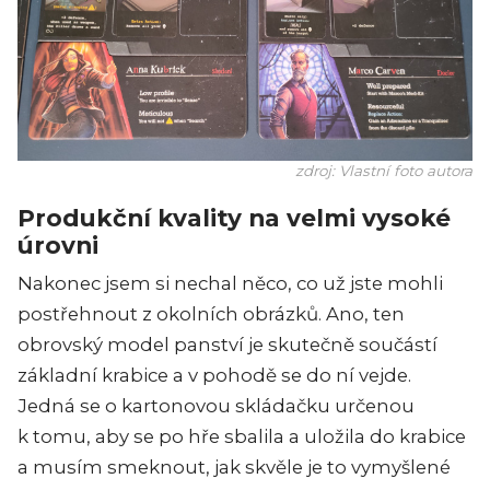
zdroj: Vlastní foto autora
Produkční kvality na velmi vysoké
úrovni
Nakonec jsem si nechal něco, co už jste mohli
postřehnout z okolních obrázků. Ano, ten
obrovský model panství je skutečně součástí
základní krabice a v pohodě se do ní vejde.
Jedná se o kartonovou skládačku určenou
k tomu, aby se po hře sbalila a uložila do krabice
a musím smeknout, jak skvěle je to vymyšlené