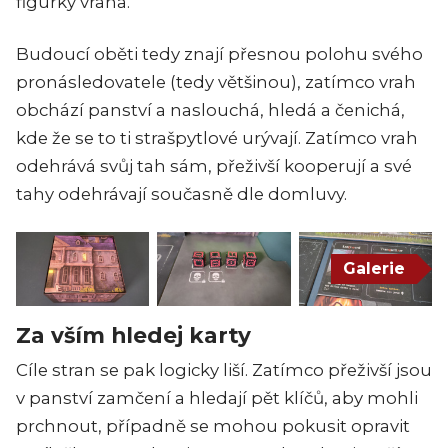
figurky vraha.
Budoucí oběti tedy znají přesnou polohu svého
pronásledovatele (tedy většinou), zatímco vrah
obchází panství a naslouchá, hledá a čenichá,
kde že se to ti strašpytlové urývají. Zatímco vrah
odehrává svůj tah sám, přeživší kooperují a své
tahy odehrávají současně dle domluvy.
Galerie
Za vším hledej karty
Cíle stran se pak logicky liší. Zatímco přeživší jsou
v panství zamčení a hledají pět klíčů, aby mohli
prchnout, případně se mohou pokusit opravit