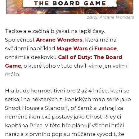
zdroj: Arcane Wonders
Teď se ale začíná blýskat na lepší časy.
Společnost
Arcane Wonders
, která má na
svědomí například
Mage Wars
či
Furnace
,
oznámila deskovku
Call of Duty: The Board
Game
, o které toho v tuto chvíli víme jen velmi
málo.
Hra bude kompetitivní pro 2 až 4 hráče, kteří se
setkají na některých z ikonických map série jako
Shoot House a Standoff, přičemž si zahrají za
neméně ikonické postavy jako Ghost Riley či
kapitána Price. V této hře plánují všichni hráči
naráz a z prvního popisu můžeme vyvodit, že