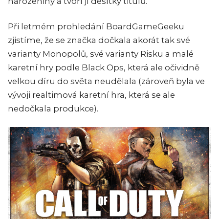
narozeniny a tvoří jí desítky titulů.
Při letmém prohledání BoardGameGeeku
zjistíme, že se značka dočkala akorát tak své
varianty Monopolů, své varianty Risku a malé
karetní hry podle Black Ops, která ale očividně
velkou díru do světa neudělala (zároveň byla ve
vývoji realtimová karetní hra, která se ale
nedočkala produkce).