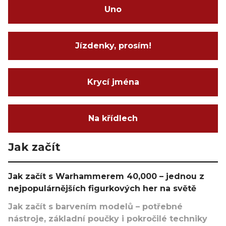
Uno
Jízdenky, prosím!
Krycí jména
Na křídlech
Jak začít
Jak začít s Warhammerem 40,000 – jednou z
nejpopulárnějších figurkových her na světě
Jak začít s barvením modelů – potřebné
nástroje, základní poučky i pokročilé techniky