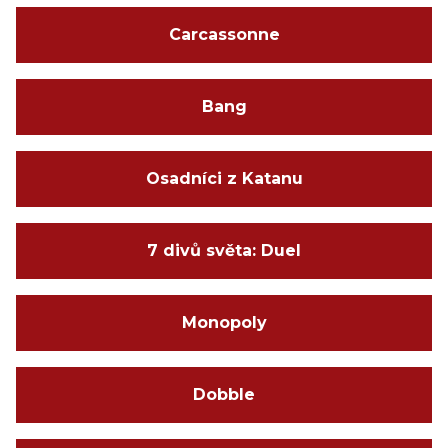
Carcassonne
Bang
Osadníci z Katanu
7 divů světa: Duel
Monopoly
Dobble