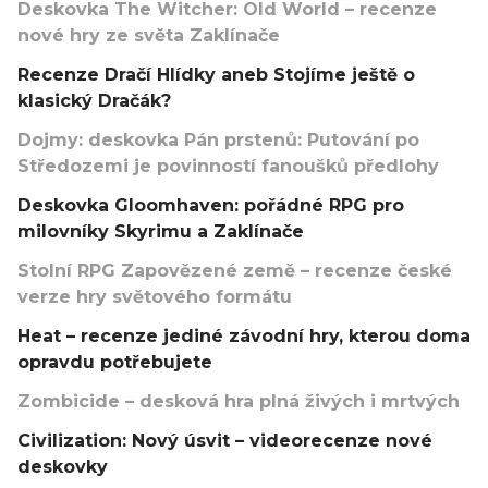
Deskovka The Witcher: Old World – recenze
nové hry ze světa Zaklínače
Recenze Dračí Hlídky aneb Stojíme ještě o
klasický Dračák?
Dojmy: deskovka Pán prstenů: Putování po
Středozemi je povinností fanoušků předlohy
Deskovka Gloomhaven: pořádné RPG pro
milovníky Skyrimu a Zaklínače
Stolní RPG Zapovězené země – recenze české
verze hry světového formátu
Heat – recenze jediné závodní hry, kterou doma
opravdu potřebujete
Zombicide – desková hra plná živých i mrtvých
Civilization: Nový úsvit – videorecenze nové
deskovky