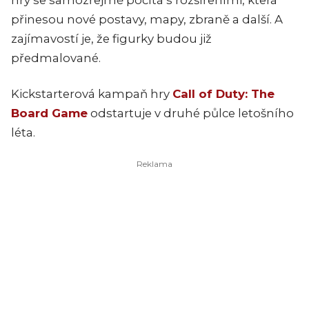
hry se samozřejmě počítá s rozšířeními, která
přinesou nové postavy, mapy, zbraně a další. A
zajímavostí je, že figurky budou již
předmalované.
Kickstarterová kampaň hry
Call of Duty: The
Board Game
odstartuje v druhé půlce letošního
léta.