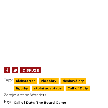
DISKUZE
Tagy:
Kickstarter
videohry
deskové hry
figurky
stolní adaptace
Call of Duty
Zdroje:
Arcane Wonders
Hry:
Call of Duty: The Board Game