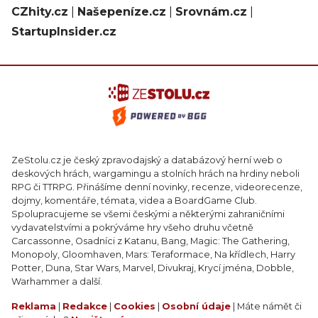
CZhity.cz
|
Našepeníze.cz
|
Srovnám.cz
|
StartupInsider.cz
ZeStolu.cz je český zpravodajský a databázový herní web o
deskových hrách, wargamingu a stolních hrách na hrdiny neboli
RPG či TTRPG. Přinášíme denní novinky, recenze, videorecenze,
dojmy, komentáře, témata, videa a BoardGame Club.
Spolupracujeme se všemi českými a některými zahraničními
vydavatelstvími a pokrýváme hry všeho druhu včetně
Carcassonne, Osadníci z Katanu, Bang, Magic: The Gathering,
Monopoly, Gloomhaven, Mars: Teraformace, Na křídlech, Harry
Potter, Duna, Star Wars, Marvel, Divukraj, Krycí jména, Dobble,
Warhammer a další.
Reklama
|
Redakce
|
Cookies
|
Osobní údaje
| Máte námět či