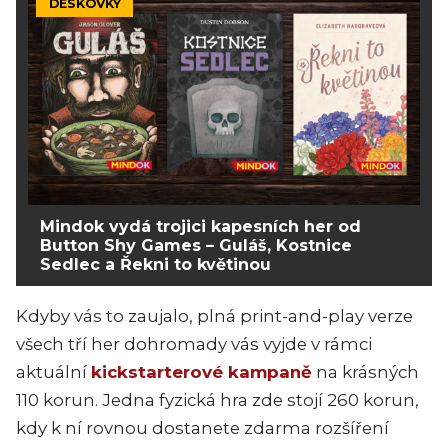
DESKOVKY
Mindok vydá trojici kapesních her od
Button Shy Games – Guláš, Kostnice
Sedlec a Řekni to květinou
Kdyby vás to zaujalo, plná print-and-play verze
všech tří her dohromady vás vyjde v rámci
aktuální
kickstarterové kampaně
na krásných
110 korun. Jedna fyzická hra zde stojí 260 korun,
kdy k ní rovnou dostanete zdarma rozšíření