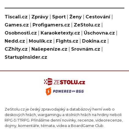
Tiscali.cz
|
Zprávy
|
Sport
|
Ženy
|
Cestování
|
Games.cz
|
Profigamers.cz
|
ZeStolu.cz
|
Osobnosti.cz
|
Karaoketexty.cz
|
Úschovna.cz
|
Nedd.cz
|
Moulík.cz
|
Fights.cz
|
Dokina.cz
|
CZhity.cz
|
Našepeníze.cz
|
Srovnám.cz
|
StartupInsider.cz
ZeStolu.cz je český zpravodajský a databázový herní web o
deskových hrách, wargamingu a stolních hrách na hrdiny neboli
RPG či TTRPG. Přinášíme denní novinky, recenze, videorecenze,
dojmy, komentáře, témata, videa a BoardGame Club.