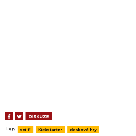
DISKUZE
Tagy:
sci-fi
Kickstarter
deskové hry