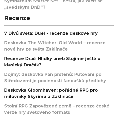
Symbaroum Starter Set – cesta, jak začít se
„švédským DnD“?
Recenze
7 Divů světa: Duel - recenze deskové hry
Deskovka The Witcher: Old World – recenze
nové hry ze světa Zaklínače
Recenze Dračí Hlídky aneb Stojíme ještě o
klasický Dračák?
Dojmy: deskovka Pán prstenů: Putování po
Středozemi je povinností fanoušků předlohy
Deskovka Gloomhaven: pořádné RPG pro
milovníky Skyrimu a Zaklínače
Stolní RPG Zapovězené země – recenze české
verze hry světového formátu