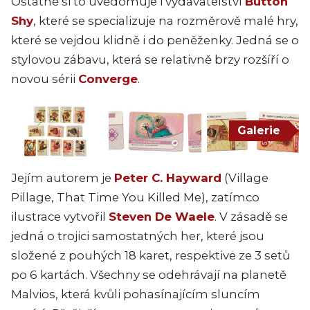
Ostatně si to uvědomuje i vydavatelství
Button
Shy
, které se specializuje na rozměrově malé hry,
které se vejdou klidně i do peněženky. Jedná se o
stylovou zábavu, která se relativně brzy rozšíří o
novou sérii
Converge
.
Galerie
Jejím autorem je
Peter C. Hayward
(Village
Pillage, That Time You Killed Me), zatímco
ilustrace vytvořil
Steven De Waele
. V zásadě se
jedná o trojici samostatných her, které jsou
složené z pouhých 18 karet, respektive ze 3 setů
po 6 kartách. Všechny se odehrávají na planetě
Malvios, která kvůli pohasínajícím sluncím