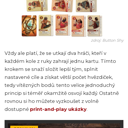
zdroj: Button Shy
Vždy ale platí, že se utkají dva hráči, kteří v
každém kole z ruky zahrají jednu kartu. Tímto
krokem se snaží složit lepší tým, splnit
nastavené cíle a získat větší počet hvězdiček,
tedy vítězných bodů. tento velice jednoduchý
princip si téměř okamžitě osvojí každý. Ostatně
rovnou si ho můžete vyzkoušet z volně
dostupné
print-and-play ukázky
.