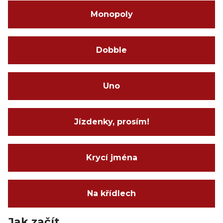
Monopoly
Dobble
Uno
Jízdenky, prosím!
Krycí jména
Na křídlech
Jak začít