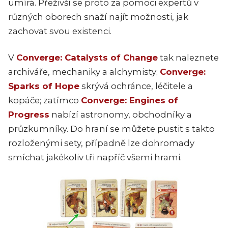
umírá. Přeživší se proto za pomoci expertů v
různých oborech snaží najít možnosti, jak
zachovat svou existenci.
V
Converge: Catalysts of Change
tak naleznete
archiváře, mechaniky a alchymisty;
Converge:
Sparks of Hope
skrývá ochránce, léčitele a
kopáče; zatímco
Converge: Engines of
Progress
nabízí astronomy, obchodníky a
průzkumníky. Do hraní se můžete pustit s takto
rozloženými sety, případně lze dohromady
smíchat jakékoliv tři napříč všemi hrami.