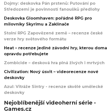
Dojmy: deskovka Pán prstenů: Putování po
Středozemi je povinností fanoušků předlohy
Deskovka Gloomhaven: pořádné RPG pro
milovníky Skyrimu a Zaklínače
Stolní RPG Zapovězené země – recenze české
verze hry světového formátu
Heat – recenze jediné závodní hry, kterou doma
opravdu potřebujete
Zombicide – desková hra plná živých i mrtvých
Civilization: Nový úsvit – videorecenze nové
deskovky
Azul: Vitráže Sintry - recenze skvělé umělecké
deskovky
Nejoblíbenější videoherní série -
Games.cz