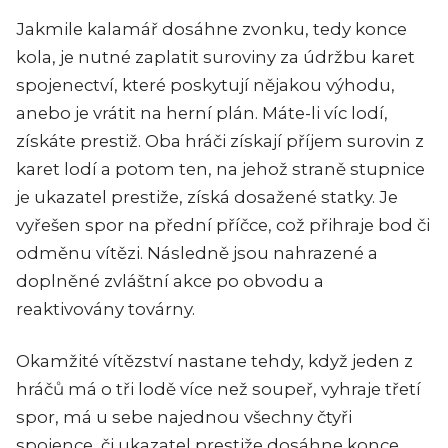
Jakmile kalamář dosáhne zvonku, tedy konce
kola, je nutné zaplatit suroviny za údržbu karet
spojenectví, které poskytují nějakou výhodu,
anebo je vrátit na herní plán. Máte-li víc lodí,
získáte prestiž. Oba hráči získají příjem surovin z
karet lodí a potom ten, na jehož straně stupnice
je ukazatel prestiže, získá dosažené statky. Je
vyřešen spor na přední příčce, což přihraje bod či
odměnu vítězi. Následně jsou nahrazené a
doplněné zvláštní akce po obvodu a
reaktivovány továrny.
Okamžité vítězství nastane tehdy, když jeden z
hráčů má o tři lodě více než soupeř, vyhraje třetí
spor, má u sebe najednou všechny čtyři
spojence, či ukazatel prestiže dosáhne konce