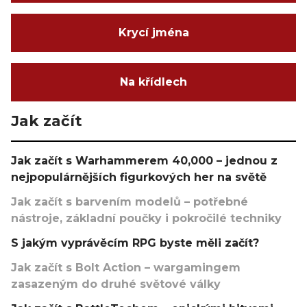
Krycí jména
Na křídlech
Jak začít
Jak začít s Warhammerem 40,000 – jednou z
nejpopulárnějších figurkových her na světě
Jak začít s barvením modelů – potřebné
nástroje, základní poučky i pokročilé techniky
S jakým vyprávěcím RPG byste měli začít?
Jak začít s Bolt Action – wargamingem
zasazeným do druhé světové války