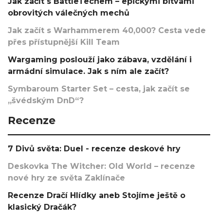
Jak začít s BattleTechem – epickými bitvami
obrovitých válečných mechů
Jak začít s Warhammerem 40,000? Cesta vede
přes přístupnější Kill Team
Wargaming poslouží jako zábava, vzdělání i
armádní simulace. Jak s ním ale začít?
Symbaroum Starter Set – cesta, jak začít se
„švédským DnD“?
Recenze
7 Divů světa: Duel - recenze deskové hry
Deskovka The Witcher: Old World – recenze
nové hry ze světa Zaklínače
Recenze Dračí Hlídky aneb Stojíme ještě o
klasický Dračák?