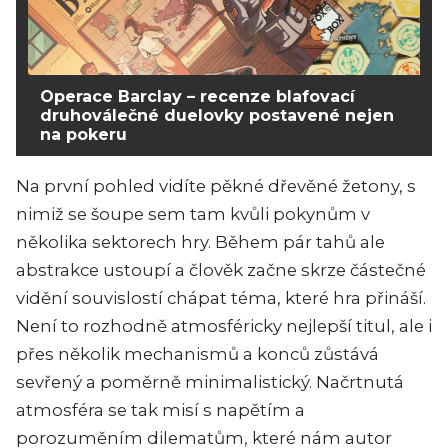
Operace Barclay – recenze blafovací
druhoválečné duelovky postavené nejen
na pokeru
Na první pohled vidíte pěkné dřevěné žetony, s
nimiž se šoupe sem tam kvůli pokynům v
několika sektorech hry. Během pár tahů ale
abstrakce ustoupí a člověk začne skrze částečné
vidění souvislostí chápat téma, které hra přináší.
Není to rozhodně atmosféricky nejlepší titul, ale i
přes několik mechanismů a konců zůstává
sevřený a poměrně minimalistický. Načrtnutá
atmosféra se tak misí s napětím a
porozuměním dilematům, které nám autor