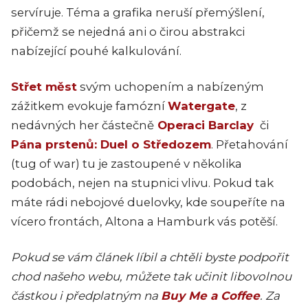
servíruje. Téma a grafika neruší přemýšlení,
přičemž se nejedná ani o čirou abstrakci
nabízející pouhé kalkulování.
Střet měst
svým uchopením a nabízeným
zážitkem evokuje famózní
Watergate
, z
nedávných her částečně
Operaci Barclay
či
Pána prstenů: Duel o Středozem
. Přetahování
(tug of war) tu je zastoupené v několika
podobách, nejen na stupnici vlivu. Pokud tak
máte rádi nebojové duelovky, kde soupeříte na
vícero frontách, Altona a Hamburk vás potěší.
Pokud se vám článek líbil a chtěli byste podpořit
chod našeho webu, můžete tak učinit libovolnou
částkou i předplatným na
Buy Me a Coffee
. Za