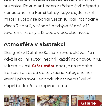
stupnice. Pokud ani jeden z těchto čtyř případů
nenastane, hra končí tehdy, když dojde herní
materiál, tedy se pořídí všech 10 lodí, rozhodne
všech 7 sporů, v zásobě nezbývá žádná z 12
továren či žádný z 12 bodů v podobě hvězd.
Atmosféra v abstrakci
Designér z Dolního Saska znovu dokázal, že i
když jako jiní autoři nechrlí každý rok novou hru,
tak stále umí.
Střet měst
boduje na mnoha
frontách a spadá do té vzácné kategorie her,
které i přes svou jednoduchost nabízí velké
napětí a dobře uchopené téma.
Galerie