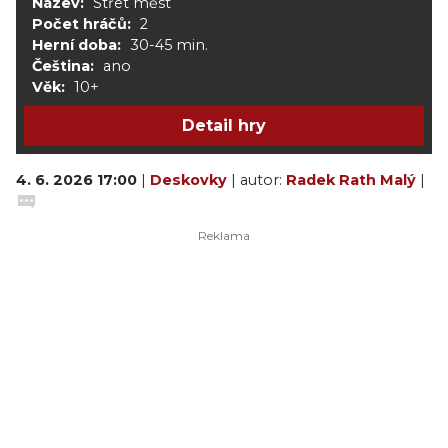
Název:
Střet měst
Počet hráčů:
2
Herní doba:
30-45 min.
Čeština:
ano
Věk:
10+
Detail hry
4. 6. 2026 17:00
|
Deskovky
| autor:
Radek Rath Malý
|