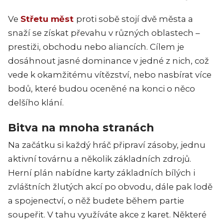
Ve
Střetu měst
proti sobě stojí dvě města a
snaží se získat převahu v různých oblastech –
prestiži, obchodu nebo aliancích. Cílem je
dosáhnout jasné dominance v jedné z nich, což
vede k okamžitému vítězství, nebo nasbírat více
bodů, které budou oceněné na konci o něco
delšího klání.
Bitva na mnoha stranách
Na začátku si každý hráč připraví zásoby, jednu
aktivní továrnu a několik základních zdrojů.
Herní plán nabídne karty základních bílých i
zvláštních žlutých akcí po obvodu, dále pak lodě
a spojenectví, o něž budete během partie
soupeřit. V tahu využíváte akce z karet. Některé