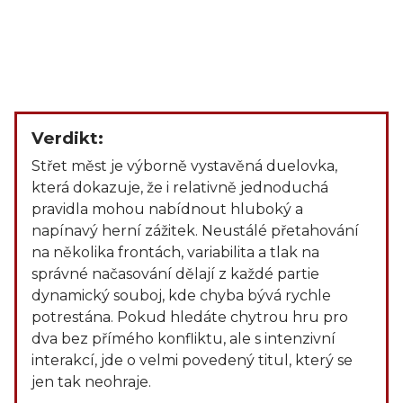
Verdikt:
Střet měst je výborně vystavěná duelovka,
která dokazuje, že i relativně jednoduchá
pravidla mohou nabídnout hluboký a
napínavý herní zážitek. Neustálé přetahování
na několika frontách, variabilita a tlak na
správné načasování dělají z každé partie
dynamický souboj, kde chyba bývá rychle
potrestána. Pokud hledáte chytrou hru pro
dva bez přímého konfliktu, ale s intenzivní
interakcí, jde o velmi povedený titul, který se
jen tak neohraje.