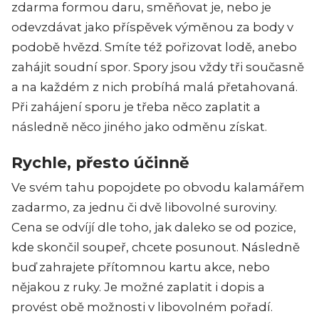
zdarma formou daru, směňovat je, nebo je
odevzdávat jako příspěvek výměnou za body v
podobě hvězd. Smíte též pořizovat lodě, anebo
zahájit soudní spor. Spory jsou vždy tři současně
a na každém z nich probíhá malá přetahovaná.
Při zahájení sporu je třeba něco zaplatit a
následně něco jiného jako odměnu získat.
Rychle, přesto účinně
Ve svém tahu popojdete po obvodu kalamářem
zadarmo, za jednu či dvě libovolné suroviny.
Cena se odvíjí dle toho, jak daleko se od pozice,
kde skončil soupeř, chcete posunout. Následně
buď zahrajete přítomnou kartu akce, nebo
nějakou z ruky. Je možné zaplatit i dopis a
provést obě možnosti v libovolném pořadí.