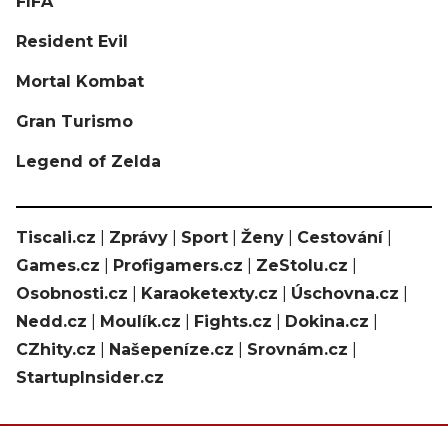
FIFA
Resident Evil
Mortal Kombat
Gran Turismo
Legend of Zelda
Tiscali.cz
|
Zprávy
|
Sport
|
Ženy
|
Cestování
|
Games.cz
|
Profigamers.cz
|
ZeStolu.cz
|
Osobnosti.cz
|
Karaoketexty.cz
|
Úschovna.cz
|
Nedd.cz
|
Moulík.cz
|
Fights.cz
|
Dokina.cz
|
CZhity.cz
|
Našepeníze.cz
|
Srovnám.cz
|
StartupInsider.cz