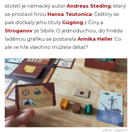
století je německý autor
Andreas Steding
, který
se proslavil hrou
Hansa Teutonica
. Češtiny se
pak dočkaly jeho tituly
Gùgōng
z Číny a
Stroganov
ze Sibiře. O jednoduchou, do hněda
laděnou grafiku se postarala
Annika Heller
. Co
ale ve hře všechno můžete dělat?
zdroj: Vlastní