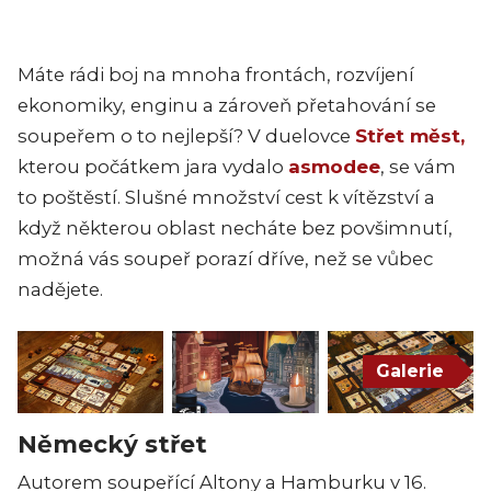
Máte rádi boj na mnoha frontách, rozvíjení
ekonomiky, enginu a zároveň přetahování se
soupeřem o to nejlepší? V duelovce
Střet měst,
kterou počátkem jara vydalo
asmodee
, se vám
to poštěstí. Slušné množství cest k vítězství a
když některou oblast necháte bez povšimnutí,
možná vás soupeř porazí dříve, než se vůbec
nadějete.
Galerie
Německý střet
Autorem soupeřící Altony a Hamburku v 16.