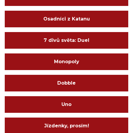
Osadníci z Katanu
7 divů světa: Duel
Monopoly
Dobble
Uno
Jízdenky, prosím!