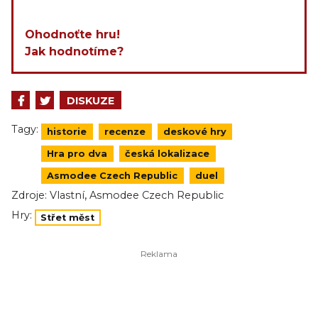
Ohodnoťte hru!
Jak hodnotíme?
DISKUZE
Tagy:
historie
recenze
deskové hry
Hra pro dva
česká lokalizace
Asmodee Czech Republic
duel
,
Zdroje:
Vlastní
Asmodee Czech Republic
Hry:
Střet měst