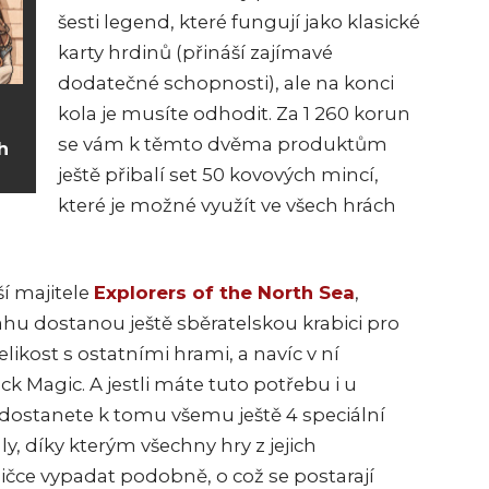
šesti legend, které fungují jako klasické
karty hrdinů (přináší zajímavé
dodatečné schopnosti), ale na konci
kola je musíte odhodit. Za 1 260 korun
se vám k těmto dvěma produktům
h
ještě přibalí set 50 kovových mincí,
které je možné využít ve všech hrách
í majitele
Explorers of the North Sea
,
u dostanou ještě sběratelskou krabici pro
velikost s ostatními hrami, a navíc v ní
ck Magic. A jestli máte tuto potřebu i u
0 dostanete k tomu všemu ještě 4 speciální
ly, díky kterým všechny hry z jejich
ličce vypadat podobně, o což se postarají