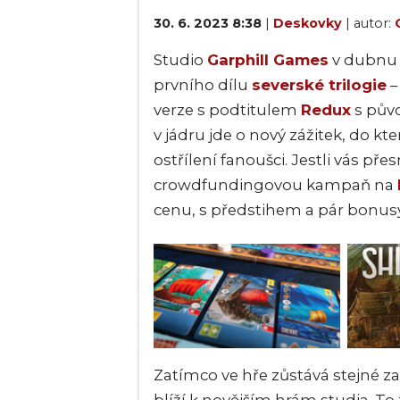
30. 6. 2023 8:38
|
Deskovky
| autor:
Studio
Garphill Games
v dubn
prvního dílu
severské trilogie
verze s podtitulem
Redux
s pův
v jádru jde o nový zážitek, do k
ostřílení fanoušci. Jestli vás pře
crowdfundingovou kampaň na
cenu, s předstihem a pár bonusy
Zatímco ve hře zůstává stejné zasa