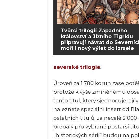
Tvůrci trilogií Západního
království a Jižního Tigridu
připravují návrat do Severníc
moří i nový výlet do Izraele
severské trilogie
.
Úroveň za 1 780 korun zase potěš
protože k výše zmíněnému obsah
tento titul, který sjednocuje její 
naleznete speciální insert od Bla
ostatních titulů, za necelé 2 00
přebaly pro vybrané postarší titu
„historických sérií“ budou na po