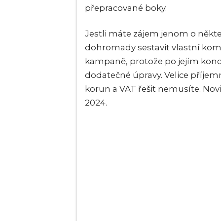
přepracované boky.
Jestli máte zájem jenom o někte
dohromady sestavit vlastní komb
kampaně, protože po jejím kon
dodatečné úpravy. Velice příjemn
korun a VAT řešit nemusíte. No
2024.