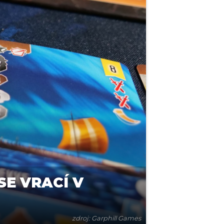
SE VRACÍ V
zdroj: Garphill Games