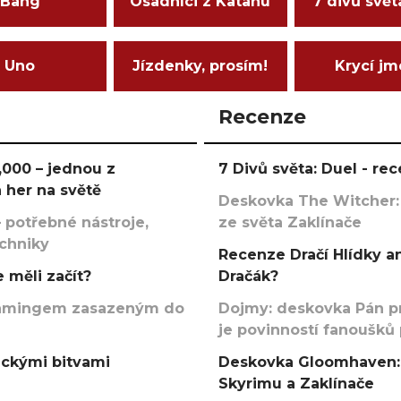
Bang
Osadníci z Katanu
7 divů svět
Uno
Jízdenky, prosím!
Krycí j
Recenze
000 – jednou z
7 Divů světa: Duel - r
 her na světě
Deskovka The Witcher:
 potřebné nástroje,
ze světa Zaklínače
echniky
Recenze Dračí Hlídky an
 měli začít?
Dračák?
argamingem zasazeným do
Dojmy: deskovka Pán p
je povinností fanoušků
ickými bitvami
Deskovka Gloomhaven: 
Skyrimu a Zaklínače