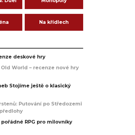
a: Duel
Monopoly
ména
Na křídlech
ecenze deskové hry
 Old World – recenze nové hry
eb Stojíme ještě o klasický
rstenů: Putování po Středozemi
 předlohy
pořádné RPG pro milovníky