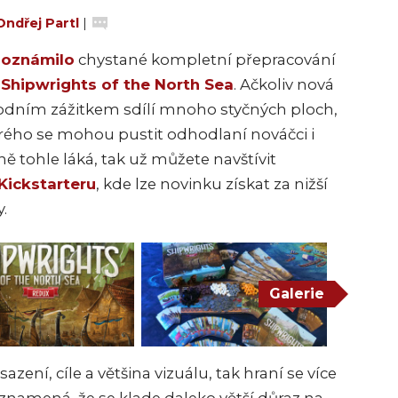
Ondřej Partl
|
u
oznámilo
chystané kompletní přepracování
–
Shipwrights of the North Sea
. Ačkoliv nová
odním zážitkem sdílí mnoho styčných ploch,
terého se mohou pustit odhodlaní nováčci i
sně tohle láká, tak už můžete navštívit
Kickstarteru
, kde lze novinku získat za nižší
.
Galerie
zení, cíle a většina vizuálu, tak hraní se více