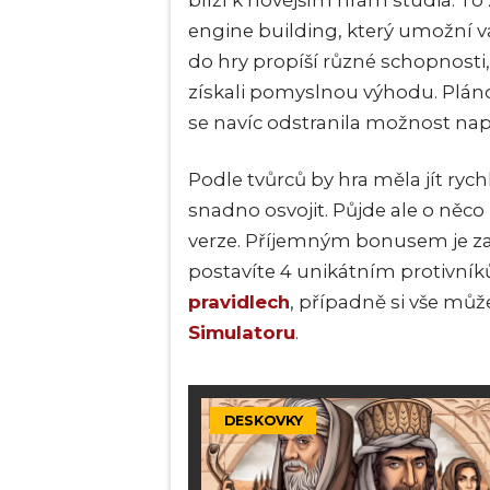
blíží k novějším hrám studia. To
engine building, který umožní v
do hry propíší různé schopnosti, 
získali pomyslnou výhodu. Pláno
se navíc odstranila možnost nap
Podle tvůrců by hra měla jít rych
snadno osvojit. Půjde ale o něco
verze. Příjemným bonusem je za
postavíte 4 unikátním protivník
pravidlech
, případně si vše můž
Simulatoru
.
DESKOVKY