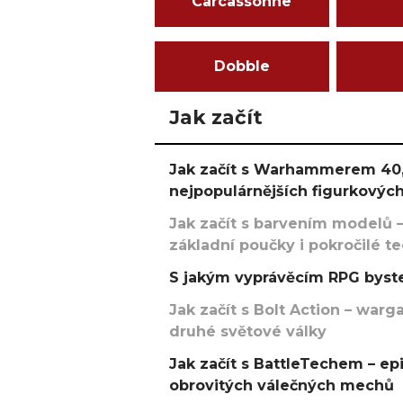
Carcassonne
Dobble
Jak začít
Jak začít s Warhammerem 40,
nejpopulárnějších figurkových
Jak začít s barvením modelů –
základní poučky i pokročilé t
S jakým vyprávěcím RPG byste
Jak začít s Bolt Action – w
druhé světové války
Jak začít s BattleTechem – ep
obrovitých válečných mechů