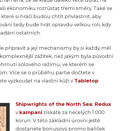
 znamená, že se klade daleko větší důraz na
aši ekonomiku rozrůstat třemi směry. Také se
které si hráči budou chtít přivlastnit, aby
vání tedy bude hrát opravdu velkou roli, kdy
adání ostatních.
le připravit a její mechanismy by si každý měl
 komplexnější zážitek, než jakým byla původní
hrnutí sólového režimu, ve kterém se
ům. Více se o průběhu partie dočtete v
ete vyzkoušet na vlastní kůži v
Tabletop
Shipwrights of the North Sea: Redux
v
kampani
získáte za necelých 1 000
korun. V této základní úrovni ještě
dostanete bonusový promo balíček