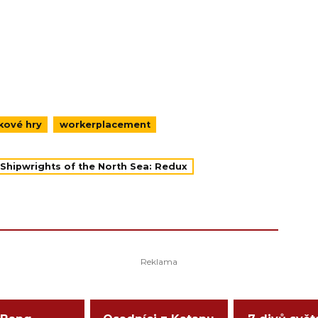
kové hry
workerplacement
Shipwrights of the North Sea: Redux